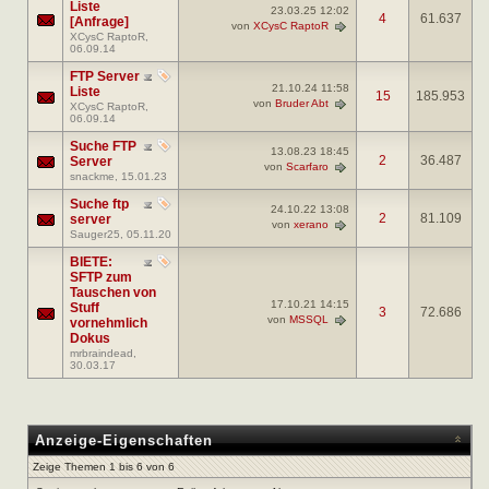
Liste
23.03.25
12:02
4
61.637
[Anfrage]
von
XCysC RaptoR
XCysC RaptoR
,
06.09.14
FTP Server
21.10.24
11:58
Liste
15
185.953
von
Bruder Abt
XCysC RaptoR
,
06.09.14
Suche FTP
13.08.23
18:45
2
36.487
Server
von
Scarfaro
snackme
, 15.01.23
Suche ftp
24.10.22
13:08
2
81.109
server
von
xerano
Sauger25
, 05.11.20
BIETE:
SFTP zum
Tauschen von
17.10.21
14:15
Stuff
3
72.686
von
MSSQL
vornehmlich
Dokus
mrbraindead
,
30.03.17
Anzeige-Eigenschaften
Zeige Themen 1 bis 6 von 6