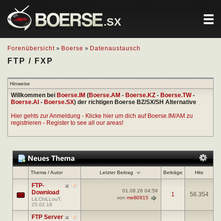
.SX
Forenübersicht
»
Boerse
»
Datenaustausch
FTP / FXP
Hinweise
Willkommen bei
Boerse.IM
(
Boerse.AM
-
Boerse.KZ
-
Boerse.TW
-
Boerse.AI
-
Boerse.SX
) der richtigen Boerse BZ/SX/SH Alternative
Hier gehts zur Anmeldung - Klicke hier um dich auf Boerse.IM/AM zu
registrieren - Register to see all our areas!
Letzter Beitrag
Thema
/
Autor
Beiträge
Hits
FTP-
01.08.26
04:59
Download
1
56.354
von
melli0815
LiLChiLLouT
,
25.02.18
FTP Server