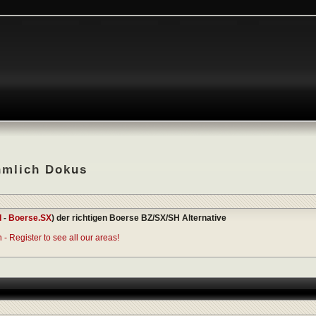
hmlich Dokus
I
-
Boerse.SX
) der richtigen Boerse BZ/SX/SH Alternative
- Register to see all our areas!