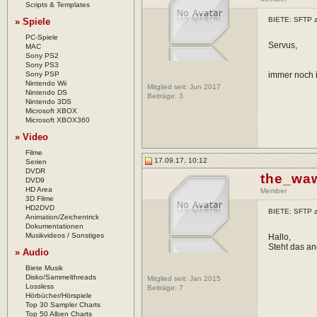
Scripts & Templates
BIETE: SFTP z
» Spiele
PC-Spiele
Servus,
MAC
Sony PS2
Sony PS3
Sony PSP
immer noch 
Nintendo Wii
Mitglied seit: Jun 2017
Nintendo DS
Beiträge:
3
Nintendo 3DS
Microsoft XBOX
Microsoft XBOX360
» Video
Filme
17.09.17, 10:12
Serien
DVDR
the_wa
DVD9
HD Area
Member
3D Filme
HD2DVD
BIETE: SFTP z
Animation/Zeichentrick
Dokumentationen
Musikvideos / Sonstiges
Hallo,
Steht das a
» Audio
Biete Musik
Disko/Sammelthreads
Mitglied seit: Jan 2015
Lossless
Beiträge:
7
Hörbücher/Hörspiele
Top 30 Sampler Charts
Top 50 Alben Charts