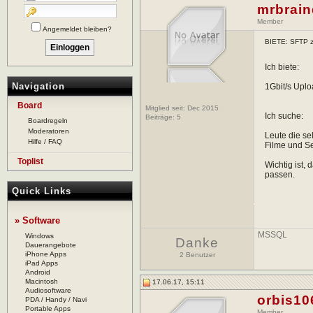
mrbrai
Member
Angemeldet bleiben?
BIETE: SFTP z
Ich biete:
Navigation
1Gbit/s Uplo
Board
Mitglied seit: Dec 2015
Ich suche:
Beiträge:
5
Boardregeln
Moderatoren
Leute die se
Hilfe / FAQ
Filme und Se
Toplist
Wichtig ist
passen.
Quick Links
» Software
MSSQL
Windows
Danke
Dauerangebote
iPhone Apps
2 Benutzer
iPad Apps
Android
Macintosh
17.06.17, 15:11
Audiosoftware
orbis10
PDA / Handy / Navi
Portable Apps
Member