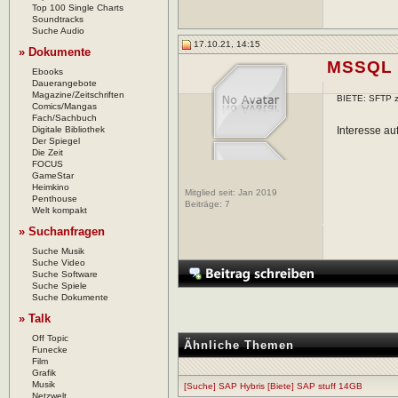
Top 100 Single Charts
Soundtracks
Suche Audio
17.10.21, 14:15
» Dokumente
MSSQL
Ebooks
Dauerangebote
Magazine/Zeitschriften
BIETE: SFTP z
Comics/Mangas
Fach/Sachbuch
Digitale Bibliothek
Interesse au
Der Spiegel
Die Zeit
FOCUS
GameStar
Heimkino
Mitglied seit: Jan 2019
Penthouse
Beiträge:
7
Welt kompakt
» Suchanfragen
Suche Musik
Suche Video
Suche Software
Suche Spiele
Suche Dokumente
» Talk
Off Topic
Ähnliche Themen
Funecke
Film
Grafik
Musik
[Suche] SAP Hybris [Biete] SAP stuff 14GB
Netzwelt