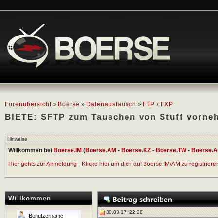
Forenübersicht
»
Boerse
»
Datenaustausch
»
FTP / FXP
BIETE: SFTP zum Tauschen von Stuff vorne
Hinweise
Willkommen bei
Boerse.IM
(
Boerse.AM
-
Boerse.KZ
-
Boerse.TW
-
Boerse.A
Hier gehts zur Anmeldung - Klicke hier um dich auf Boerse.IM/AM zu registrieren 
Willkommen
30.03.17, 22:28