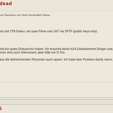
ndead
um Tauschen von Stuff vornehmlich Dokus
ad und 2TB Dokus, ein paar Filme usw 24/7 via SFTP (public keys only).
lbst ein gutes Dokuarchiv haben. Ich brauche keine N24 Dokutainment Dinger usw,
rien sind auch interessant, aber bitte nur O-Ton.
, dass die teilnehmenden Personen auch uppen. Ich habe kein Problem damit, wen
6