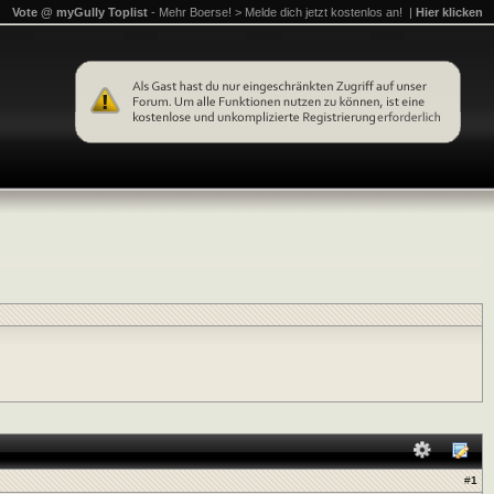
Vote @ myGully Toplist
- Mehr Boerse! > Melde dich jetzt kostenlos an! |
Hier klicken
#
1