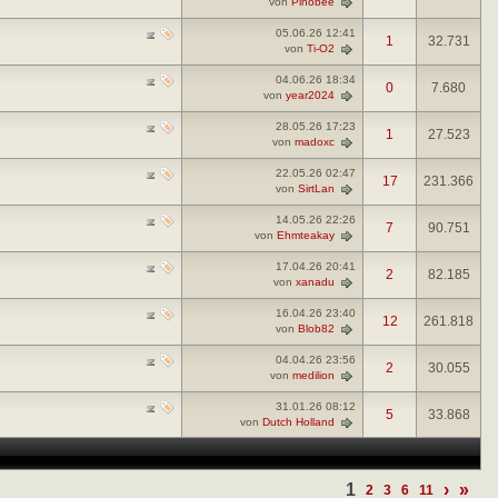
von
Pinobee
05.06.26
12:41
1
32.731
von
Ti-O2
04.06.26
18:34
0
7.680
von
year2024
28.05.26
17:23
1
27.523
von
madoxc
22.05.26
02:47
17
231.366
von
SirtLan
14.05.26
22:26
7
90.751
von
Ehmteakay
17.04.26
20:41
2
82.185
von
xanadu
16.04.26
23:40
12
261.818
von
Blob82
04.04.26
23:56
2
30.055
von
medilion
31.01.26
08:12
5
33.868
von
Dutch Holland
1
›
»
2
3
6
11