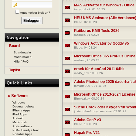
MAS Activator für Windows / Office
tomygurke2
, 01.04.25
Angemeldet bleiben?
HEU KMS Activator (Alle Versionen
Bleed
, 02.10.23
Ratiborus KMS Tools 2026
madoxc
, 01.02.26
Navigation
Windows Activator by Goddy v5
Board
Bleed
, 04.08.24
Boardregeln
Microsoft Office 365 ProPlus Online 
Moderatoren
madoxc
, 25.05.23
Hilfe / FAQ
crack für AutoCad 2011 64bit
Toplist
ralf45_nrw
, 19.07.26
Adobe Photoshop 2025 dauerhaft ak
Quick Links
tomarte2007
, 07.11.25
Microsoft Office 2013-2024 License
» Software
Ehmteakay
, 08.02.24
Windows
Dauerangebote
Suche Crack oder Keygen für Wond
iPhone Apps
justanotherfunnyusername
, 03.01.21
iPad Apps
Android
Adobe-GenP v3
Macintosh
Bleed
, 13.10.23
Audiosoftware
PDA / Handy / Navi
Hapak Pro V21
Portable Apps