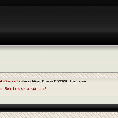
AI
-
Boerse.SX
) der richtigen Boerse BZ/SX/SH Alternative
 - Register to see all our areas!