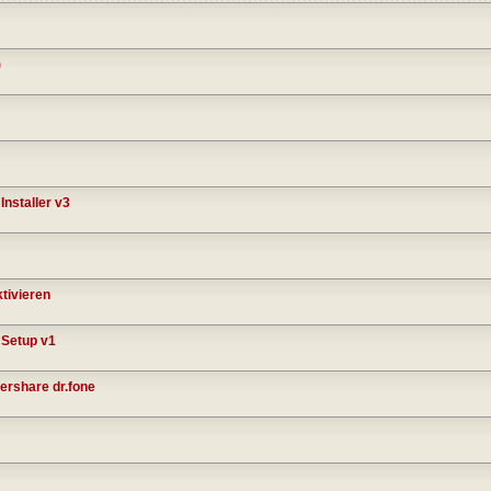
)
Installer v3
tivieren
 Setup v1
ershare dr.fone