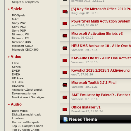
kenwood2018
, 22.11.21
Scripts & Templates
» Spiele
[S] Key für Microsoft Office 2010 Pr
KingSergi
, 01.06.10
PC-Spiele
MAC
PowerShell Multi Activation System
Sony PS2
year2024
, 04.06.26
Sony PS3
Sony PSP
Microsoft Activation Skripts v3
Nintendo Wii
Bleed
, 03.03.25
Nintendo DS
Nintendo 3DS
HEU KMS Activator 10 - All in One A
Microsoft XBOX
Microsoft XBOX360
Varadero
, 29.07.15
» Video
KMSAuto Lite v1 - All in One Activa
Varadero
, 17.03.15
Filme
Serien
Keyshot 2025.2/2025.3 Aktivierung
DVDR
DVD9
orso7
, 27.01.26
HD Area
3D Filme
Microsoft Toolkit 2.7.1 Final
HD2DVD
Varadero
, 30.01.21
Animation/Zeichentrick
Dokumentationen
AMT Emulator by PainteR - Patcher
Musikvideos / Sonstiges
Varadero
, 07.03.16
» Audio
Office Installer v1
Biete Musik
Boerslover22
, 11.03.24
Disko/Sammelthreads
Lossless
Hörbücher/Hörspiele
Top 30 Sampler Charts
Top 50 Alben Charts