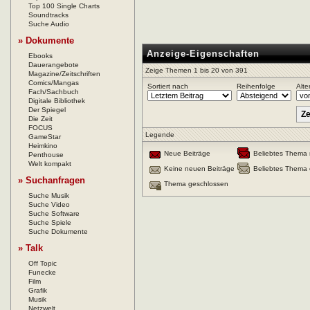
Top 100 Single Charts
Soundtracks
Suche Audio
» Dokumente
Anzeige-Eigenschaften
Ebooks
Dauerangebote
Zeige Themen 1 bis 20 von 391
Magazine/Zeitschriften
Comics/Mangas
Sortiert nach
Reihenfolge
Alte
Fach/Sachbuch
Digitale Bibliothek
Der Spiegel
Die Zeit
FOCUS
Legende
GameStar
Heimkino
Neue Beiträge
Beliebtes Thema 
Penthouse
Welt kompakt
Keine neuen Beiträge
Beliebtes Thema 
» Suchanfragen
Thema geschlossen
Suche Musik
Suche Video
Suche Software
Suche Spiele
Suche Dokumente
» Talk
Off Topic
Funecke
Film
Grafik
Musik
Netzwelt