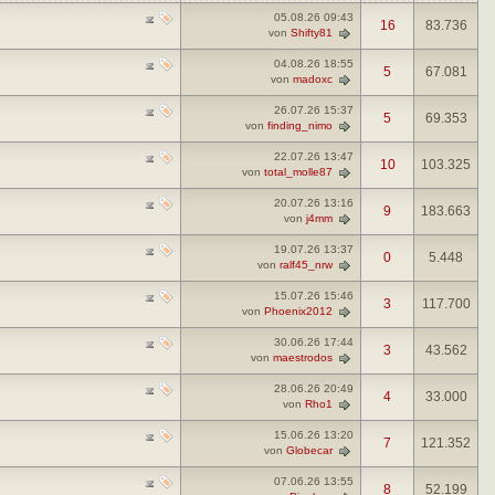
05.08.26
09:43
16
83.736
von
Shifty81
04.08.26
18:55
5
67.081
von
madoxc
26.07.26
15:37
5
69.353
von
finding_nimo
22.07.26
13:47
10
103.325
von
total_molle87
20.07.26
13:16
9
183.663
von
j4mm
19.07.26
13:37
0
5.448
von
ralf45_nrw
15.07.26
15:46
3
117.700
von
Phoenix2012
30.06.26
17:44
3
43.562
von
maestrodos
28.06.26
20:49
4
33.000
von
Rho1
15.06.26
13:20
7
121.352
von
Globecar
07.06.26
13:55
8
52.199