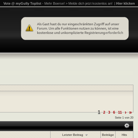
Vote @ myGully Toplist
- Mehr Boerse! > Melde dich jetzt kostenlos an! |
Hier klicken
1
›
»
2
3
6
11
Seite 1 von 20
Letzter Beitrag
Beiträge
Hits