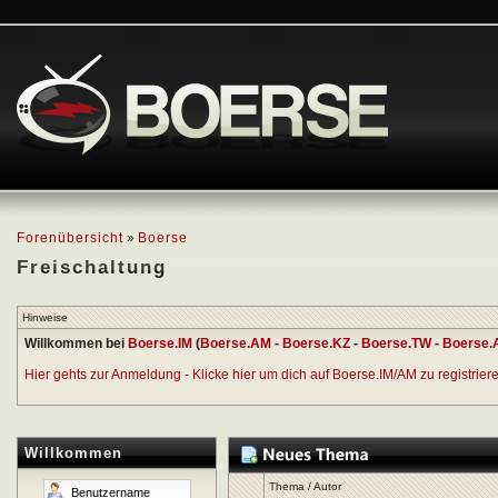
Forenübersicht
»
Boerse
Freischaltung
Hinweise
Willkommen bei
Boerse.IM
(
Boerse.AM
-
Boerse.KZ
-
Boerse.TW
-
Boerse.
Hier gehts zur Anmeldung - Klicke hier um dich auf Boerse.IM/AM zu registrieren
Willkommen
Thema
/
Autor