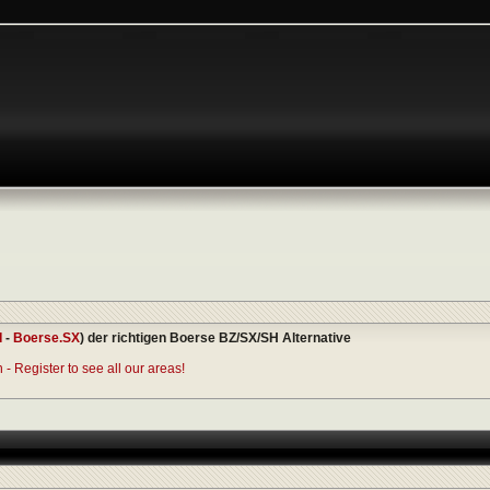
I
-
Boerse.SX
) der richtigen Boerse BZ/SX/SH Alternative
- Register to see all our areas!