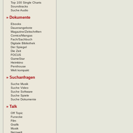
Top 100 Single Charts
Soundtracks
Suche Audio
» Dokumente
Ebooks
Dauerangebote
Magazine/Zeitschriften
Comics/Mangas
Fach/Sachbuch
Digitale Bibliothek
Der Spiegel
Die Zeit
FOCUS
GameStar
Heimkino
Penthouse
Welt kompakt
» Suchanfragen
Suche Musik
Suche Video
Suche Software
Suche Spiele
Suche Dokumente
» Talk
Off Topic
Funecke
Film
Grafik
Musik
Netzwelt