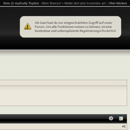
Vote @ myGully Toplist
- Mehr Boerse! > Melde dich jetzt kostenlos an! |
Hier klicken
#
1