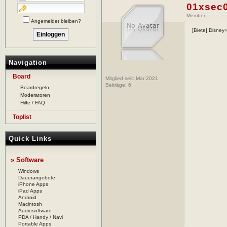
01xsec
Member
Angemeldet bleiben?
[Biete] Disney
Navigation
Board
Mitglied seit: Mar 2021
Beiträge:
6
Boardregeln
Moderatoren
Hilfe / FAQ
Toplist
Quick Links
» Software
Windows
Dauerangebote
iPhone Apps
iPad Apps
Android
Macintosh
Audiosoftware
PDA / Handy / Navi
Portable Apps