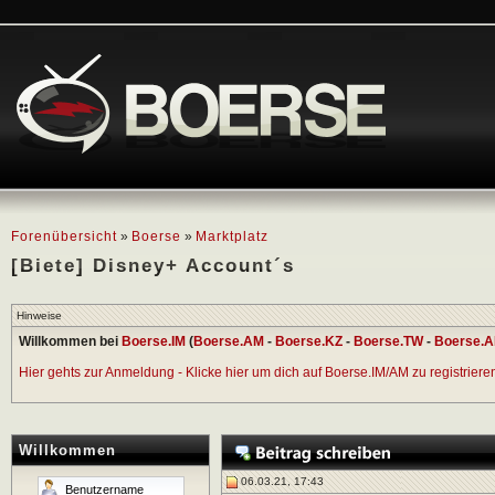
Forenübersicht
»
Boerse
»
Marktplatz
[Biete] Disney+ Account´s
Hinweise
Willkommen bei
Boerse.IM
(
Boerse.AM
-
Boerse.KZ
-
Boerse.TW
-
Boerse.A
Hier gehts zur Anmeldung - Klicke hier um dich auf Boerse.IM/AM zu registrieren 
Willkommen
06.03.21, 17:43