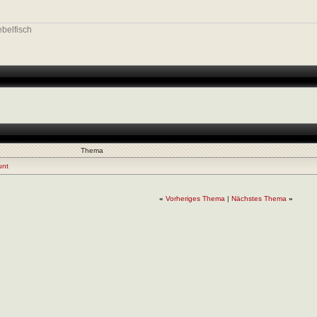
ebelfisch
Thema
unt
«
Vorheriges Thema
|
Nächstes Thema
»