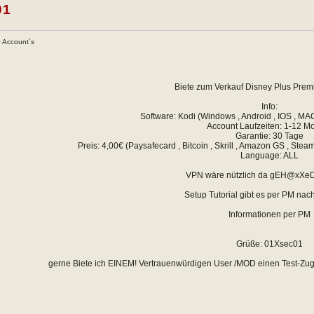
01
+ Account´s
Biete zum Verkauf Disney Plus Pre
Info:
Software: Kodi (Windows , Android , IOS , MAC
Account Laufzeiten: 1-12 M
Garantie: 30 Tage
Preis: 4,00€ (Paysafecard , Bitcoin , Skrill , Amazon GS , St
Language: ALL
VPN wäre nützlich da gEH@xXeD
Setup Tutorial gibt es per PM na
Informationen per PM
Grüße: 01Xsec01
gerne Biete ich EINEM! Vertrauenwürdigen User /MOD einen Test-Zuga