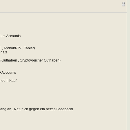
mium Accounts
 , Android-TV , Tablet)
onate
eam Guthaben , Cryptovoucher Guthaben)
 Accounts
ch dem Kauf
ng an . Natürlich gegen ein nettes Feedback!