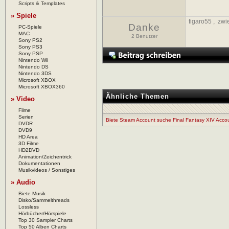
Scripts & Templates
» Spiele
figaro55
,
zwi
Danke
PC-Spiele
MAC
2 Benutzer
Sony PS2
Sony PS3
Sony PSP
Nintendo Wii
Nintendo DS
Nintendo 3DS
Microsoft XBOX
Microsoft XBOX360
Ähnliche Themen
» Video
Filme
Serien
Biete Steam Account suche Final Fantasy XIV Acco
DVDR
DVD9
HD Area
3D Filme
HD2DVD
Animation/Zeichentrick
Dokumentationen
Musikvideos / Sonstiges
» Audio
Biete Musik
Disko/Sammelthreads
Lossless
Hörbücher/Hörspiele
Top 30 Sampler Charts
Top 50 Alben Charts