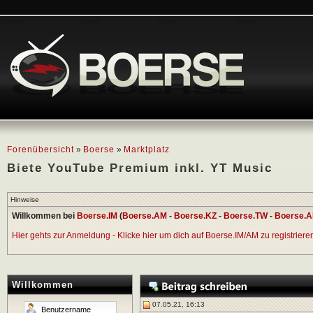
Forenübersicht
»
Boerse
»
Marktplatz
Biete YouTube Premium inkl. YT Music
Hinweise
Willkommen bei
Boerse.IM
(
Boerse.AM
-
Boerse.KZ
-
Boerse.TW
-
Boerse.A
Hier gehts zur Anmeldung - Klicke hier um dich auf Boerse.IM/AM zu registrieren 
Willkommen
07.05.21, 16:13