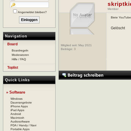
skriptki
Member
Angemeldet bleiben?
Biete YouTube
Gelöscht
Navigation
Board
Mitglied seit: May 2021
Beiträge:
3
Boardregeln
Moderatoren
Hilfe / FAQ
Toplist
Quick Links
» Software
Windows
Dauerangebote
iPhone Apps
iPad Apps
Android
Macintosh
Audiosoftware
PDA / Handy / Navi
Portable Apps