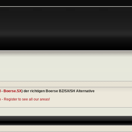
I
-
Boerse.SX
) der richtigen Boerse BZ/SX/SH Alternative
- Register to see all our areas!