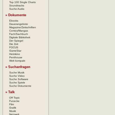
Top 100 Single Charts
Soundtracks
Suche Audio
» Dokumente
Ebooks
Dauerangebote
Magazine/Zeitschriften
Comics/Mangas
Fach/Sachbuch
Digitale Bibliothek
Der Spiegel
Die Zeit
FOCUS
GameStar
Heimkino
Penthouse
Welt kompakt
» Suchanfragen
Suche Musik
Suche Video
Suche Software
Suche Spiele
Suche Dokumente
» Talk
Off Topic
Funecke
Film
Grafik
Musik
Netzwelt