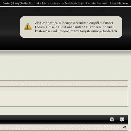
Vote @ myGully Toplist
- Mehr Boerse! > Melde dich jetzt kostenlos an! |
Hier klicken
#
1