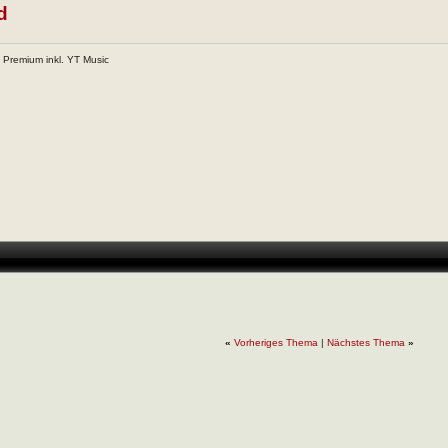
d
 Premium inkl. YT Music
«
Vorheriges Thema
|
Nächstes Thema
»