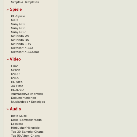
Scripts & Templates
» Spiele
PC-Spiele
MAC
Sony PS2
Sony PS3
Sony PSP
Nintendo Wii
Nintendo DS
Nintendo 3DS
Microsoft XBOX
Microsoft XBOX360
» Video
Filme
Serien
DVDR
DVD9
HD Area
3D Filme
HD2DVD
Animation/Zeichentrick
Dokumentationen
Musikvideos / Sonstiges
» Audio
Biete Musik
Disko/Sammelthreads
Lossless
Hörbücher/Hörspiele
Top 30 Sampler Charts
Top 50 Alben Charts