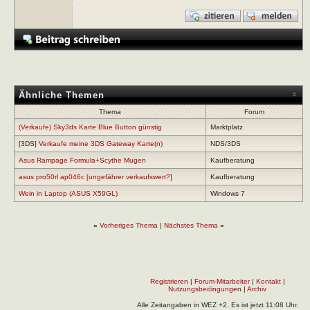
Ähnliche Themen
Thema
Forum
(Verkaufe) Sky3ds Karte Blue Button günstig
Marktplatz
[3DS]
Verkaufe meine 3DS Gateway Karte(n)
NDS/3DS
Asus Rampage Formula+Scythe Mugen
Kaufberatung
asus pro50rl ap046c [ungefährer verkaufswert?]
Kaufberatung
Wein in Laptop (ASUS X59GL)
Windows 7
«
Vorheriges Thema
|
Nächstes Thema
»
Registrieren
|
Forum-Mitarbeiter
|
Kontakt
|
Nutzungsbedingungen
|
Archiv
Alle Zeitangaben in WEZ +2. Es ist jetzt
11:08
Uhr.