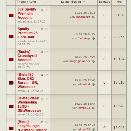
Letzter Beitrag
Thema
/
Autor
Beiträge
Hits
30€ Spotify
11.07.26
21:15
Premium
0
5.154
von
imbarulezz
Account
imbarulezz
, 11.07.26
Spotify
Premium 25
05.01.26
18:27
3
36.572
€ pro Jahr
von
Tschump
ivanderschreckliche11
,
08.02.25
[Suche]
Crunchyroll
18.02.25
07:26
0
19.134
Account
von
crazyhighlander
crazyhighlander
,
18.02.25
[Biete] 20
Slots CS2
16.02.25
16:46
0
13.518
Server - GB,
von
elmo404
Worcester
elmo404
, 16.02.25
[Biete] Plesk
Webhosting
16.02.25
16:44
0
13.548
15GB -
von
elmo404
GB,Worcester
elmo404
, 16.02.25
[Biete]
16.02.25
16:42
Jellyfin Login
0
13.045
von
elmo404
*German/English*