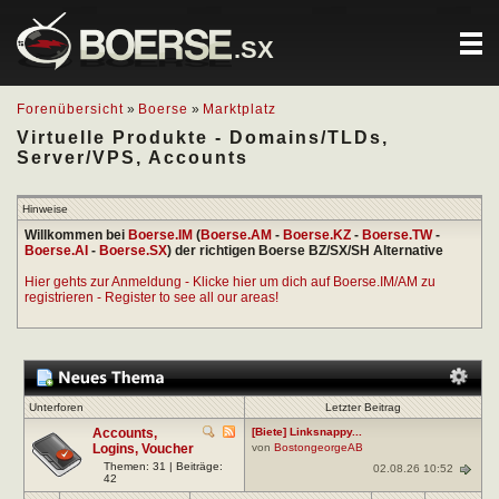
.SX
Forenübersicht
»
Boerse
»
Marktplatz
Virtuelle Produkte - Domains/TLDs,
Server/VPS, Accounts
Hinweise
Willkommen bei
Boerse.IM
(
Boerse.AM
-
Boerse.KZ
-
Boerse.TW
-
Boerse.AI
-
Boerse.SX
) der richtigen Boerse BZ/SX/SH Alternative
Hier gehts zur Anmeldung - Klicke hier um dich auf Boerse.IM/AM zu
registrieren - Register to see all our areas!
Unterforen
Letzter Beitrag
Accounts,
[Biete] Linksnappy...
Logins, Voucher
von
BostongeorgeAB
Themen: 31 | Beiträge:
02.08.26 10:52
42