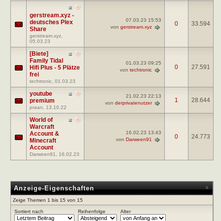
gerstream.xyz -
07.03.23
15:53
deutsches Plex
0
33.594
von
gerstream.xyz
Share
gerstream.xyz
,
05.03.23
[Biete]
Family Tidal
01.03.23
09:25
0
27.591
Hifi Plus - 5 Plätze
von
techtronic
frei
techtronic
, 01.03.23
youtube
21.02.23
22:13
1
28.644
premium
von
derprivatenutzer
praan
, 13.10.22
World of
Warcraft
16.02.23
13:43
Account &
0
24.773
von
Darween91
Minecraft
Account
Darween91
, 16.02.23
Anzeige-Eigenschaften
Zeige Themen 1 bis 15 von 15
Sortiert nach
Reihenfolge
Alter