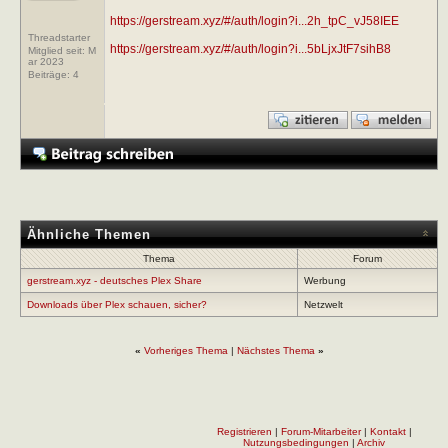
https://gerstream.xyz/#/auth/login?i...2h_tpC_vJ58IEE
Threadstarter
https://gerstream.xyz/#/auth/login?i...5bLjxJtF7sihB8
Mitglied seit: M
ar 2023
Beiträge:
4
Ähnliche Themen
Thema
Forum
gerstream.xyz - deutsches Plex Share
Werbung
Downloads über Plex schauen, sicher?
Netzwelt
«
Vorheriges Thema
|
Nächstes Thema
»
Registrieren
|
Forum-Mitarbeiter
|
Kontakt
|
Nutzungsbedingungen
|
Archiv