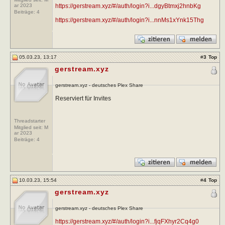
https://gerstream.xyz/#/auth/login?i...dgyBtmxj2hnbKg
ar 2023
Beiträge:
4
https://gerstream.xyz/#/auth/login?i...nnMs1xYnk15Thg
05.03.23, 13:17
#
3
Top
gerstream.xyz
gerstream.xyz - deutsches Plex Share
Reserviert für Invites
Threadstarter
Mitglied seit: M
ar 2023
Beiträge:
4
10.03.23, 15:54
#
4
Top
gerstream.xyz
gerstream.xyz - deutsches Plex Share
https://gerstream.xyz/#/auth/login?i...fjqFXhyr2Cq4g0