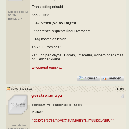
Transcoding erlaubt
Mitglied seit: M
8553 Filme
ar 2023
Beiträge:
4
1347 Serien (52185 Folgen)
unbegrenzt Requests über Overseerr
1 Tag kostenlos testen
ab 7,5 Euro/Monat
Zahlung per Paypal, Bitcoin, Ethereum, Monero oder Amaz
on Geschenkkarte
www.gerstream.xyz
05.03.23, 13:17
#
2
Top
gerstream.xyz
gerstream.xyz - deutsches Plex Share
Invites:
https://gerstream.xyz/#/auth/login?i...m88lbcGNIgC4fI
Threadstarter
Mitglied seit: M