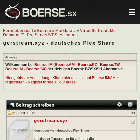
.SX
Forenübersicht
»
Boerse
»
Marktplatz
»
Virtuelle Produkte -
Domains/TLDs, Server/VPS, Accounts
gerstream.xyz - deutsches Plex Share
Hinweise
Willkommen bei
Boerse.IM
(
Boerse.AM
-
Boerse.KZ
-
Boerse.TW
-
Boerse.AI
-
Boerse.SX
) der richtigen Boerse BZ/SX/SH Alternative
Hier gehts zur Anmeldung - Klicke hier um dich auf Boerse.IM/AM zu
registrieren - Register to see all our areas!
05.03.23, 13:16
#
1
gerstream.xyz
gerstream.xyz - deutsches Plex Share
deutsche Tonspuren für alle Inhalte