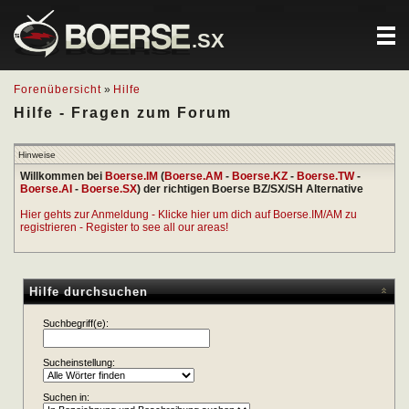
.SX
Forenübersicht
»
Hilfe
Hilfe - Fragen zum Forum
Hinweise
Willkommen bei
Boerse.IM
(
Boerse.AM
-
Boerse.KZ
-
Boerse.TW
-
Boerse.AI
-
Boerse.SX
) der richtigen Boerse BZ/SX/SH Alternative
Hier gehts zur Anmeldung - Klicke hier um dich auf Boerse.IM/AM zu
registrieren - Register to see all our areas!
Hilfe durchsuchen
Suchbegriff(e):
Sucheinstellung:
Suchen in: