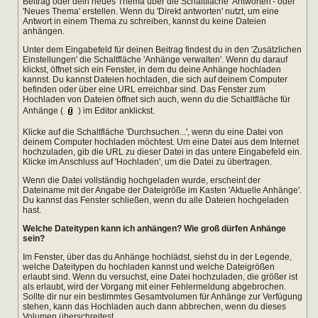
Beitrag oder dein neues Thema über die Schaltfläche 'Antworten'- oder
'Neues Thema' erstellen. Wenn du 'Direkt antworten' nutzt, um eine
Antwort in einem Thema zu schreiben, kannst du keine Dateien
anhängen.
Unter dem Eingabefeld für deinen Beitrag findest du in den 'Zusätzlichen
Einstellungen' die Schaltfläche 'Anhänge verwalten'. Wenn du darauf
klickst, öffnet sich ein Fenster, in dem du deine Anhänge hochladen
kannst. Du kannst Dateien hochladen, die sich auf deinem Computer
befinden oder über eine URL erreichbar sind. Das Fenster zum
Hochladen von Dateien öffnet sich auch, wenn du die Schaltfläche für
Anhänge (
) im Editor anklickst.
Klicke auf die Schaltfläche 'Durchsuchen...', wenn du eine Datei von
deinem Computer hochladen möchtest. Um eine Datei aus dem Internet
hochzuladen, gib die URL zu dieser Datei in das untere Eingabefeld ein.
Klicke im Anschluss auf 'Hochladen', um die Datei zu übertragen.
Wenn die Datei vollständig hochgeladen wurde, erscheint der
Dateiname mit der Angabe der Dateigröße im Kasten 'Aktuelle Anhänge'.
Du kannst das Fenster schließen, wenn du alle Dateien hochgeladen
hast.
Welche Dateitypen kann ich anhängen? Wie groß dürfen Anhänge
sein?
Im Fenster, über das du Anhänge hochlädst, siehst du in der Legende,
welche Dateitypen du hochladen kannst und welche Dateigrößen
erlaubt sind. Wenn du versuchst, eine Datei hochzuladen, die größer ist
als erlaubt, wird der Vorgang mit einer Fehlermeldung abgebrochen.
Sollte dir nur ein bestimmtes Gesamtvolumen für Anhänge zur Verfügung
stehen, kann das Hochladen auch dann abbrechen, wenn du dieses
Volumen überschreitest.