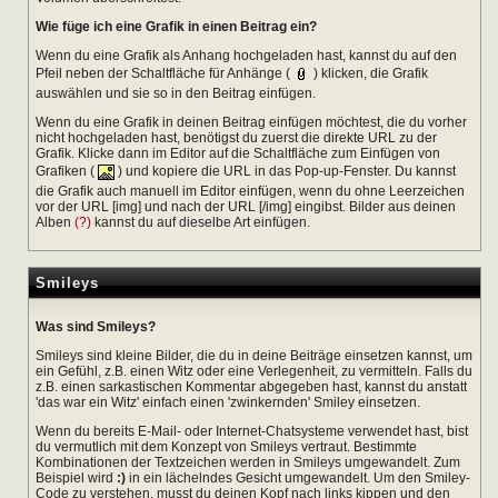
Wie füge ich eine Grafik in einen Beitrag ein?
Wenn du eine Grafik als Anhang hochgeladen hast, kannst du auf den
Pfeil neben der Schaltfläche für Anhänge (
) klicken, die Grafik
auswählen und sie so in den Beitrag einfügen.
Wenn du eine Grafik in deinen Beitrag einfügen möchtest, die du vorher
nicht hochgeladen hast, benötigst du zuerst die direkte URL zu der
Grafik. Klicke dann im Editor auf die Schaltfläche zum Einfügen von
Grafiken (
) und kopiere die URL in das Pop-up-Fenster. Du kannst
die Grafik auch manuell im Editor einfügen, wenn du ohne Leerzeichen
vor der URL [img] und nach der URL [/img] eingibst. Bilder aus deinen
Alben
(?)
kannst du auf dieselbe Art einfügen.
Smileys
Was sind Smileys?
Smileys sind kleine Bilder, die du in deine Beiträge einsetzen kannst, um
ein Gefühl, z.B. einen Witz oder eine Verlegenheit, zu vermitteln. Falls du
z.B. einen sarkastischen Kommentar abgegeben hast, kannst du anstatt
'das war ein Witz' einfach einen 'zwinkernden' Smiley einsetzen.
Wenn du bereits E-Mail- oder Internet-Chatsysteme verwendet hast, bist
du vermutlich mit dem Konzept von Smileys vertraut. Bestimmte
Kombinationen der Textzeichen werden in Smileys umgewandelt. Zum
Beispiel wird
:)
in ein lächelndes Gesicht umgewandelt. Um den Smiley-
Code zu verstehen, musst du deinen Kopf nach links kippen und den