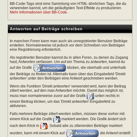
BB-Code-Tags sind eine Sammlung von HTML-ähnlichen Tags, die du
verwenden kannst, um die geläufigsten Text-Effekte zu produzieren.
Mehr Informationen über BB-Code
.
Antworten auf Beiträge schreiben
In manchen Foren kann man auch als unregistrierter Benutzer Beiträge
erstellen. Normalerweise ist jedoch vor dem Schreiben von Beiträgen
eine Registrierung erforderlich.
Als registrierter Benutzer kannst du in allen Foren, zu denen du Zugang
hast, Antworten verfassen. Um auf ein Thema zu antworten, kannst du
auf die Grafik
klicken, die oberhalb und unterhalb
der Beiträge zu finden ist. Alternativ kann über das Eingabefeld 'Direkt
antworten' unter den Beiträgen eine Antwort geschrieben werden.
Wenn die Funktion 'Direkt antworten' verwendet wird, kann der Beitrag
zitiert werden, auf den man Antworten möchte. Damit das möglich ist,
muss man normalerweise zuvor auf die Grafik
unten rechts in
einem Beitrag klicken, um das 'Direkt antworten'-Eingabefeld zu
aktivieren.
Falls mehrere Beiträge zitiert werden sollen, müssen diese vorher mit
einem Klick auf die Grafik
markiert werden. Die Grafik ändert sich
nach dem Klick in
. Sobald alle zu zitierenden Beiträge markiert
wurden, kann mit einem Klick auf
die Antwort erstellt