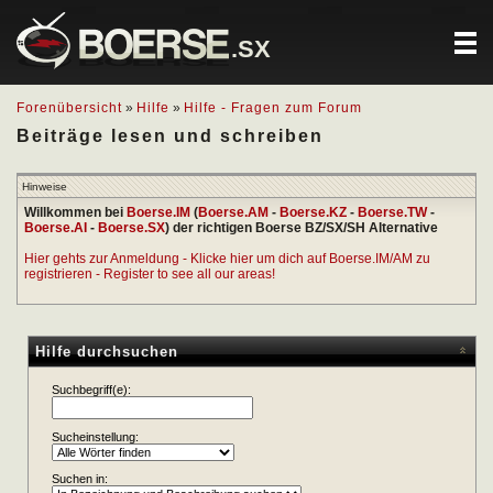
.SX
Forenübersicht
»
Hilfe
»
Hilfe - Fragen zum Forum
Beiträge lesen und schreiben
Hinweise
Willkommen bei
Boerse.IM
(
Boerse.AM
-
Boerse.KZ
-
Boerse.TW
-
Boerse.AI
-
Boerse.SX
) der richtigen Boerse BZ/SX/SH Alternative
Hier gehts zur Anmeldung - Klicke hier um dich auf Boerse.IM/AM zu
registrieren - Register to see all our areas!
Hilfe durchsuchen
Suchbegriff(e):
Sucheinstellung:
Suchen in: