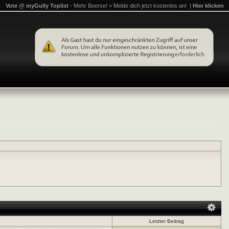
Vote @ myGully Toplist
- Mehr Boerse! > Melde dich jetzt kostenlos an! |
Hier klicken
Letzter Beitrag