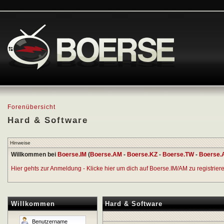
Forenübersicht
Hard & Software
Hinweise
Willkommen bei
Boerse.IM
(
Boerse.AM
-
Boerse.KZ
-
Boerse.TW
-
Boerse.
Hier gehts zur Anmeldung - Klicke hier um dich auf Boerse.IM/AM zu registrieren
Willkommen
Hard & Software