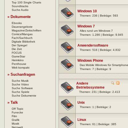
Top 100 Single Charts
Soundtracks
Suche Audio
Windows 10
Themen: 236 | Beiträge: 593
» Dokumente
Ebooks
Windows 7
Dauerangebote
Magazine/Zeitschriften
Alles rund um Windows 7
Comics/Mangas
Themen: 1.286 | Beiträge: 9.945
Fach/Sachbuch
Digitale Bibliothek
Anwendersoftware
Der Spiegel
Die Zeit
Themen: 516 | Beiträge: 4.832
FOCUS
GameStar
Heimkino
Windows Phone
Penthouse
Das Mobile Windows für Smartphone
Welt kompakt
Themen: 7 | Beiträge: 9
» Suchanfragen
Suche Musik
Andere
Suche Video
Betriebssysteme
Suche Software
Suche Spiele
Themen: 231 | Beiträge: 2.413
Suche Dokumente
» Talk
Unix
Themen: 1 | Beiträge: 2
Off Topic
Funecke
Film
Linux
Grafik
Musik
Themen: 61 | Beiträge: 385
Netzwelt