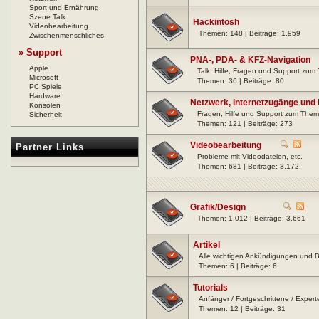
Sport und Ernährung
Szene Talk
Hackintosh
Videobearbeitung
Themen: 148 | Beiträge: 1.959
Zwischenmenschliches
» Support
PNA-, PDA- & KFZ-Navigation
Apple
Talk, Hilfe, Fragen und Support zu
Microsoft
Themen: 36 | Beiträge: 80
PC Spiele
Hardware
Netzwerk, Internetzugänge und
Konsolen
Fragen, Hilfe und Support zum Them
Sicherheit
Themen: 121 | Beiträge: 273
Videobearbeitung
Partner Links
Probleme mit Videodateien, etc.
Themen: 681 | Beiträge: 3.172
Grafik/Design
Themen: 1.012 | Beiträge: 3.661
Artikel
Alle wichtigen Ankündigungen und B
Themen: 6 | Beiträge: 6
Tutorials
Anfänger / Fortgeschrittene / Expert
Themen: 12 | Beiträge: 31