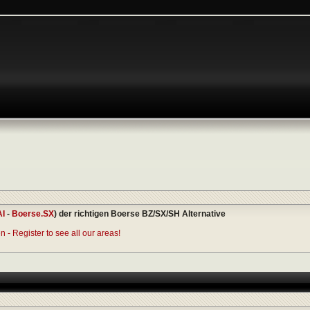
AI
-
Boerse.SX
) der richtigen Boerse BZ/SX/SH Alternative
 - Register to see all our areas!