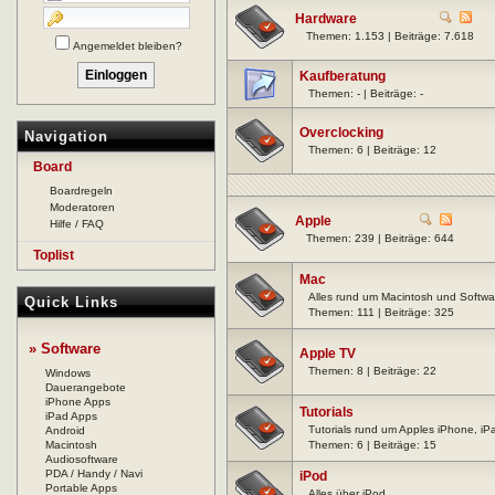
Hardware
Themen: 1.153 | Beiträge: 7.618
Angemeldet bleiben?
Kaufberatung
Themen: - | Beiträge: -
Overclocking
Navigation
Themen: 6 | Beiträge: 12
Board
Boardregeln
Moderatoren
Apple
Hilfe / FAQ
Themen: 239 | Beiträge: 644
Toplist
Mac
Alles rund um Macintosh und Softwa
Quick Links
Themen: 111 | Beiträge: 325
» Software
Apple TV
Themen: 8 | Beiträge: 22
Windows
Dauerangebote
iPhone Apps
Tutorials
iPad Apps
Tutorials rund um Apples iPhone, i
Android
Macintosh
Themen: 6 | Beiträge: 15
Audiosoftware
PDA / Handy / Navi
iPod
Portable Apps
Alles über iPod