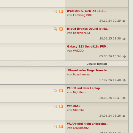
iPad Mini 6. Gen ios 18.2...
von
Lemming1980
24.12.24 20:29
Icloud Bypass Doulci ist da...
von
beschier123
28.02.25 23:56
Galaxy S23 Sm-s911u FRP...
von
WilliXXX
05.06.26 15:34
Letzter Beitrag
JDownloader Mega Transfer...
von
bossthomas
27.07.26 17:40
Win 11 auf dem Laptop...
von
Nighthunt
25.09.25 08:47
Wm 8650
von
Stromba
24.03.24 08:26
WLAN wird nicht angezeigt...
von
Oxyurida02