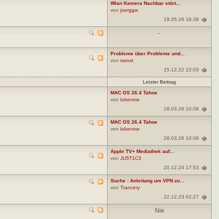
Wlan Kamera Nachbar stört...
von
joerggw
18.05.26 18:38
-
Probleme über Probleme und...
von
ssrost
15.12.22 22:03
Letzter Beitrag
MAC OS 26.4 Tahoe
von
lubenow
28.03.26 10:08
MAC OS 26.4 Tahoe
von
lubenow
28.03.26 10:08
Apple TV+ Mediathek auf...
von
JU5T1C3
20.12.24 17:53
Suche : Anleitung um VPN zu...
von
Trancery
22.12.23 02:27
Nie