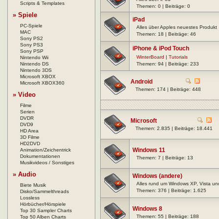
Scripts & Templates
Themen: 0 | Beiträge: 0
» Spiele
iPad
PC-Spiele
Alles über Apples neuestes Produkt
MAC
Themen: 18 | Beiträge: 46
Sony PS2
Sony PS3
iPhone & iPod Touch
Sony PSP
WinterBoard
|
Tutorials
Nintendo Wii
Nintendo DS
Themen: 94 | Beiträge: 233
Nintendo 3DS
Microsoft XBOX
Android
Microsoft XBOX360
Themen: 174 | Beiträge: 448
» Video
Filme
Serien
DVDR
Microsoft
DVD9
Themen: 2.835 | Beiträge: 18.441
HD Area
3D Filme
HD2DVD
Windows 11
Animation/Zeichentrick
Dokumentationen
Themen: 7 | Beiträge: 13
Musikvideos / Sonstiges
» Audio
Windows (andere)
Alles rund um Windows XP, Vista und
Biete Musik
Themen: 376 | Beiträge: 1.625
Disko/Sammelthreads
Lossless
Hörbücher/Hörspiele
Windows 8
Top 30 Sampler Charts
Themen: 55 | Beiträge: 188
Top 50 Alben Charts