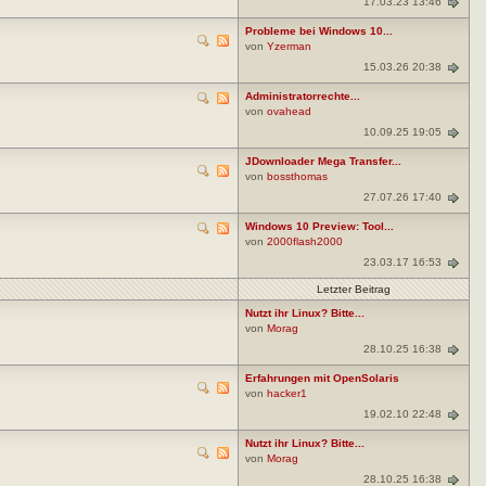
17.03.23 13:46
Probleme bei Windows 10...
von
Yzerman
15.03.26 20:38
Administratorrechte...
von
ovahead
10.09.25 19:05
JDownloader Mega Transfer...
von
bossthomas
27.07.26 17:40
Windows 10 Preview: Tool...
von
2000flash2000
23.03.17 16:53
Letzter Beitrag
Nutzt ihr Linux? Bitte...
von
Morag
28.10.25 16:38
Erfahrungen mit OpenSolaris
von
hacker1
19.02.10 22:48
Nutzt ihr Linux? Bitte...
von
Morag
28.10.25 16:38