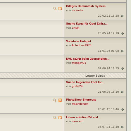
Billiges Hackintosh System
von
mcsushii
20.02.21 16:28
Suche Karte für Opel Zafira...
von
urtuix
25.05.24 12:19
Vodafone Hotspot
von
Achathos1976
11.01.26 01:08
DVD stürzt beim überspielen...
von
Monday01
09.06.24 11:35
Letzter Beitrag
Suche folgenden Font for...
von
gurlitt24
21.06.26 18:16
PhotoShop Shortcuts
von
mr.anderson
25.01.15 10:46
Linear solution 24 and...
von
camcad
04.07.24 11:40