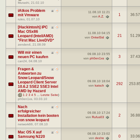
Murashi
, 21.02.10
iAtkos Problem
11.08.10
11:21
1
36.5
mit Vmware
von
A.Z.
rules
, 01.07.10
[Hackintosh] iPC
Mac OSx86
11.08.10
04:15
21
51.2
Leopard (Intel/AMD)
von
OnkelSid
*First Mac LiveDVD*
zenden4
, 21.08.09
Will mir einen
09.08.10
23:55
3
37.4
neuen PC kaufen
von
ph0en1xs
can24
, 04.08.10
Fragen &
Antworten zu
Snow Leopard/Snow
09.08.10
18:04
Leopard Client Server
292
253.8
von
katsch
10.6.2 SSE2 SSE3 Intel
AMD by Hazard
(
1
2
3
4
5
...
Letzte Seite
)
ph0en1xs
, 03.03.10
Nach
erfolgreicher
09.08.10
17:24
2
36.8
Installation kein booten
von
Rufus03
von snow leopard
network66
, 07.08.10
Mac OS X auf
08.08.10
23:02
0
33.0
Samsung N220
von
des!re