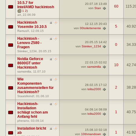
10.5.7 for
20.07.16
13:49
60
115.2
Intel/AMD hackintosh
von
Stan
(
1
2
)
art
, 22.06.09
Hackintosh
12.12.15
20:43
5
40.9
Yosemite 10.10.5
von
00toilettenente
RamusX
, 12.09.15
Hackintosh -
20.05.15
14:42
Lenovo Z580 -
0
34.3
von
Stimker_1234
Fragen
Stimker_1234
, 20.05.15
Nvidia Geforce
22.03.15
02:02
8600GT unter
10
42.7
von
samsimilia
Hackintosh
samsimilia
, 11.07.10
Wie
Komponenten
28.02.15
17:12
2
38.2
zusammenstellen für
von
lolita2000
Hackintosh?
Staatsfeind!
, 01.06.10
Hackintosh-
Installation
04.09.14
08:09
1
40.7
schlägt schon am
von
lolita2000
Anfang fehl
pherano
, 03.09.14
Instalation bricht
15.08.10
02:18
1
41.9
ab
von
10thmandown