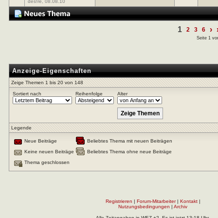
des!re
, 08.08.10
1
›
2
3
6
Seite 1 vo
Anzeige-Eigenschaften
Zeige Themen 1 bis 20 von 148
Sortiert nach
Reihenfolge
Alter
Legende
Neue Beiträge
Beliebtes Thema mit neuen Beiträgen
Keine neuen Beiträge
Beliebtes Thema ohne neue Beiträge
Thema geschlossen
Registrieren
|
Forum-Mitarbeiter
|
Kontakt
|
Nutzungsbedingungen
|
Archiv
Alle Zeitangaben in WEZ +2. Es ist jetzt
13:18
Uhr.