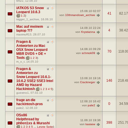
tim22
, 12.08.10
iATKOS S3 Snow
15.08.10
02:07
Leopard 10.6.3
41
82.1
von
10thmandown_archive
(
1
2
)
trigger_1_archive
, 16.06.10
Mac auf meinem
14.08.10
22:24
4
38.4
laptop ?!?
von
Krystianna
maximuff13
, 28.07.10
Fragen &
Antworten zu Mac
14.08.10
09:29
OSX Snow Leopard
70
118.0
von
schmok09
MBR DVD5 + DE +
Tools
(
1
2
3
)
m_o_t
, 14.05.10
Fragen &
Antworten zu
Snow Leopard 10.6.1-
13.08.10
19:16
146
218.4
10.6.2 SSE2 SSE3 Intel
von
Crackneger
AMD by Hazard
Hackintosh
(
1
2
3
4
5
)
guestno1
, 07.02.10
frage an die
12.08.10
16:42
0
34.5
hackintosh-pros
von
pale2
pale2
, 12.08.10
OSx86
Helpthread by
11.08.10
19:36
398
251.7
ph0en1xs & Murashi
von
kassew
(
1
2
3
4
5
...
Letzte Seite
)