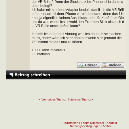
der VR Brille? Denn der Steckplatz im IPhone ist ja damit s
chon belegt?
Ich habe mir so einen Adapter bestellt damit ich die VR Brill
e überhaupt mit dem IPhone verbinden kann, denn das 11e
r hat ja eigentlich keinen Anschluss mehr für Kopfhörer. Gib
t es da was womit ich sowohl den Externen Stick als auch d
ie VR Brille anschließen kann?
Ihr seht ich habe null Ahnung was ich da tue bzw machen
muss, daher wäre ich sehr dankbar wenn sich jemand die
Zeit nimmt mir das mal zu klären
1000 Dank im voraus
LG cartman
«
Vorheriges Thema
|
Nächstes Thema
»
Registrieren
|
Forum-Mitarbeiter
|
Kontakt
|
Nutzungsbedingungen
|
Archiv