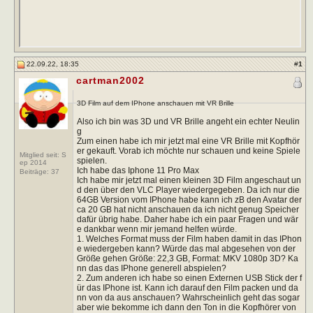
22.09.22, 18:35
#
1
cartman2002
3D Film auf dem IPhone anschauen mit VR Brille
Also ich bin was 3D und VR Brille angeht ein echter Neulin
g
Zum einen habe ich mir jetzt mal eine VR Brille mit Kopfhör
er gekauft. Vorab ich möchte nur schauen und keine Spiele
Mitglied seit: S
spielen.
ep 2014
Ich habe das Iphone 11 Pro Max
Beiträge:
37
Ich habe mir jetzt mal einen kleinen 3D Film angeschaut un
d den über den VLC Player wiedergegeben. Da ich nur die
64GB Version vom IPhone habe kann ich zB den Avatar der
ca 20 GB hat nicht anschauen da ich nicht genug Speicher
dafür übrig habe. Daher habe ich ein paar Fragen und wär
e dankbar wenn mir jemand helfen würde.
1. Welches Format muss der Film haben damit in das IPhon
e wiedergeben kann? Würde das mal abgesehen von der
Größe gehen Größe: 22,3 GB, Format: MKV 1080p 3D? Ka
nn das das IPhone generell abspielen?
2. Zum anderen ich habe so einen Externen USB Stick der f
ür das IPhone ist. Kann ich darauf den Film packen und da
nn von da aus anschauen? Wahrscheinlich geht das sogar
aber wie bekomme ich dann den Ton in die Kopfhörer von