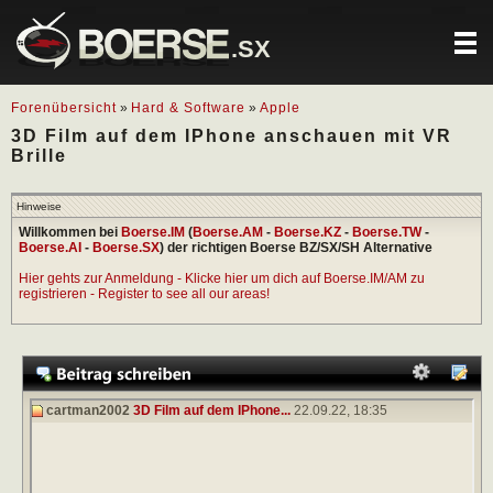
.SX
Forenübersicht
»
Hard & Software
»
Apple
3D Film auf dem IPhone anschauen mit VR
Brille
Hinweise
Willkommen bei
Boerse.IM
(
Boerse.AM
-
Boerse.KZ
-
Boerse.TW
-
Boerse.AI
-
Boerse.SX
) der richtigen Boerse BZ/SX/SH Alternative
Hier gehts zur Anmeldung - Klicke hier um dich auf Boerse.IM/AM zu
registrieren - Register to see all our areas!
cartman2002
3D Film auf dem IPhone...
22.09.22,
18:35