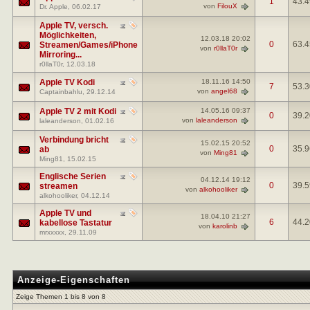
1
43.
von
FilouX
Dr. Apple
, 06.02.17
Apple TV, versch.
Möglichkeiten,
12.03.18
20:02
0
63.
Streamen/Games/iPhone
von
r0llaT0r
Mirroring...
r0llaT0r
, 12.03.18
Apple TV Kodi
18.11.16
14:50
7
53.
von
angel68
Captainbahlu
, 29.12.14
Apple TV 2 mit Kodi
14.05.16
09:37
0
39.
von
laleanderson
laleanderson
, 01.02.16
Verbindung bricht
15.02.15
20:52
0
35.
ab
von
Ming81
Ming81
, 15.02.15
Englische Serien
04.12.14
19:12
0
39.
streamen
von
alkohooliker
alkohooliker
, 04.12.14
Apple TV und
18.04.10
21:27
6
44.
kabellose Tastatur
von
karolinb
mrxxxxx
, 29.11.09
Anzeige-Eigenschaften
Zeige Themen 1 bis 8 von 8