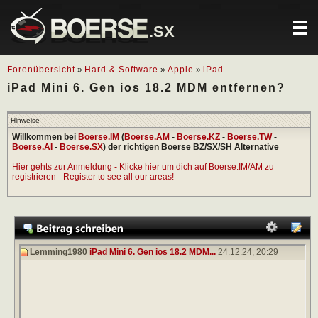
.SX
Forenübersicht
»
Hard & Software
»
Apple
»
iPad
iPad Mini 6. Gen ios 18.2 MDM entfernen?
Hinweise
Willkommen bei
Boerse.IM
(
Boerse.AM
-
Boerse.KZ
-
Boerse.TW
-
Boerse.AI
-
Boerse.SX
) der richtigen Boerse BZ/SX/SH Alternative
Hier gehts zur Anmeldung - Klicke hier um dich auf Boerse.IM/AM zu
registrieren - Register to see all our areas!
Lemming1980
iPad Mini 6. Gen ios 18.2 MDM...
24.12.24,
20:29