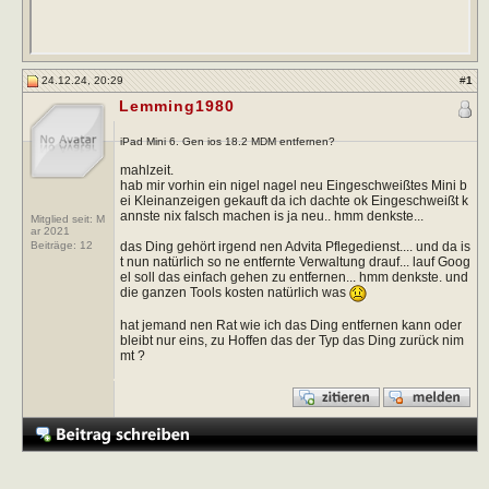
24.12.24, 20:29
#
1
Lemming1980
iPad Mini 6. Gen ios 18.2 MDM entfernen?
mahlzeit.
hab mir vorhin ein nigel nagel neu Eingeschweißtes Mini b
ei Kleinanzeigen gekauft da ich dachte ok Eingeschweißt k
annste nix falsch machen is ja neu.. hmm denkste...
Mitglied seit: M
ar 2021
das Ding gehört irgend nen Advita Pflegedienst.... und da is
Beiträge:
12
t nun natürlich so ne entfernte Verwaltung drauf... lauf Goog
el soll das einfach gehen zu entfernen... hmm denkste. und
die ganzen Tools kosten natürlich was
hat jemand nen Rat wie ich das Ding entfernen kann oder
bleibt nur eins, zu Hoffen das der Typ das Ding zurück nim
mt ?