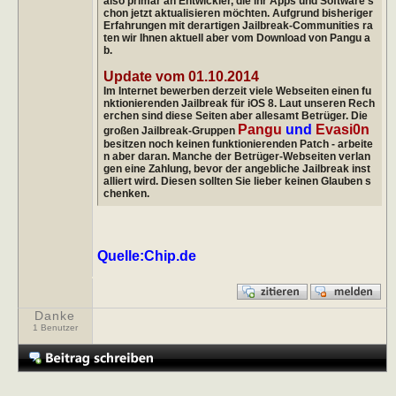
also primär an Entwickler, die ihr Apps und Software s
chon jetzt aktualisieren möchten. Aufgrund bisheriger
Erfahrungen mit derartigen Jailbreak-Communities ra
ten wir Ihnen aktuell aber vom Download von Pangu a
b.
Update vom 01.10.2014
Im Internet bewerben derzeit viele Webseiten einen fu
nktionierenden Jailbreak für iOS 8. Laut unseren Rech
erchen sind diese Seiten aber allesamt Betrüger. Die
Pangu
und
Evasi0n
großen Jailbreak-Gruppen
besitzen noch keinen funktionierenden Patch - arbeite
n aber daran. Manche der Betrüger-Webseiten verlan
gen eine Zahlung, bevor der angebliche Jailbreak inst
alliert wird. Diesen sollten Sie lieber keinen Glauben s
chenken.
Quelle:Chip.de
Danke
1 Benutzer