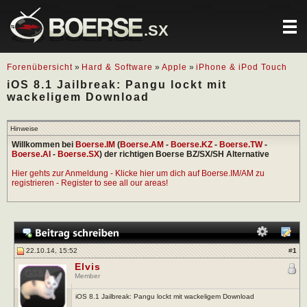
.SX
Forenübersicht
»
Hard & Software
»
Apple
»
iPhone & iPod Touch
iOS 8.1 Jailbreak: Pangu lockt mit
wackeligem Download
Hinweise
Willkommen bei
Boerse.IM
(
Boerse.AM
-
Boerse.KZ
-
Boerse.TW
-
Boerse.AI
-
Boerse.SX
) der richtigen Boerse BZ/SX/SH Alternative
Hier gehts zur Anmeldung - Klicke hier um dich auf Boerse.IM/AM zu
registrieren - Register to see all our areas!
22.10.14, 15:52
#
1
Elvis
Member
iOS 8.1 Jailbreak: Pangu lockt mit wackeligem Download