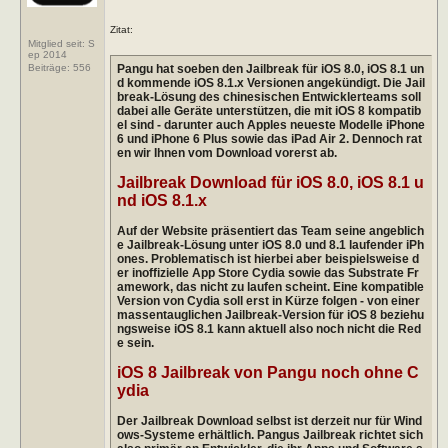
Zitat:
Mitglied seit: S
ep 2014
Pangu hat soeben den Jailbreak für iOS 8.0, iOS 8.1 un
Beiträge:
556
d kommende iOS 8.1.x Versionen angekündigt. Die Jail
break-Lösung des chinesischen Entwicklerteams soll
dabei alle Geräte unterstützen, die mit iOS 8 kompatib
el sind - darunter auch Apples neueste Modelle iPhone
6 und iPhone 6 Plus sowie das iPad Air 2. Dennoch rat
en wir Ihnen vom Download vorerst ab.
Jailbreak Download für iOS 8.0, iOS 8.1 u
nd iOS 8.1.x
Auf der Website präsentiert das Team seine angeblich
e Jailbreak-Lösung unter iOS 8.0 und 8.1 laufender iPh
ones. Problematisch ist hierbei aber beispielsweise d
er inoffizielle App Store Cydia sowie das Substrate Fr
amework, das nicht zu laufen scheint. Eine kompatible
Version von Cydia soll erst in Kürze folgen - von einer
massentauglichen Jailbreak-Version für iOS 8 beziehu
ngsweise iOS 8.1 kann aktuell also noch nicht die Red
e sein.
iOS 8 Jailbreak von Pangu noch ohne C
ydia
Der Jailbreak Download selbst ist derzeit nur für Wind
ows-Systeme erhältlich. Pangus Jailbreak richtet sich