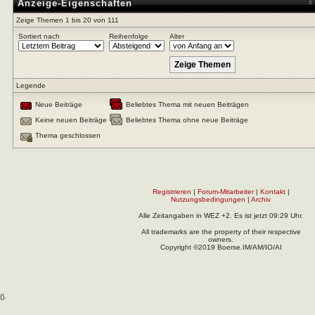
Anzeige-Eigenschaften
Zeige Themen 1 bis 20 von 111
Sortiert nach
Reihenfolge
Alter
Legende
Neue Beiträge
Beliebtes Thema mit neuen Beiträgen
Keine neuen Beiträge
Beliebtes Thema ohne neue Beiträge
Thema geschlossen
Registrieren
|
Forum-Mitarbeiter
|
Kontakt
|
Nutzungsbedingungen
|
Archiv
Alle Zeitangaben in WEZ +2. Es ist jetzt
09:29
Uhr.
All trademarks are the property of their respective
owners.
Copyright ©2019 Boerse.IM/AM/IO/AI
(
).