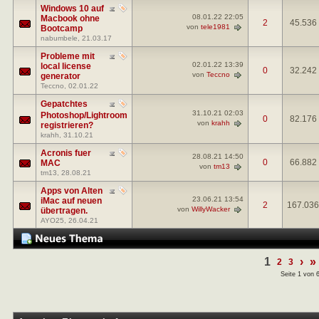
Windows 10 auf
08.01.22
22:05
Macbook ohne
2
45.536
von
tele1981
Bootcamp
nabumbele
, 21.03.17
Probleme mit
02.01.22
13:39
local license
0
32.242
von
Teccno
generator
Teccno
, 02.01.22
Gepatchtes
31.10.21
02:03
Photoshop/Lightroom
0
82.176
von
krahh
registrieren?
krahh
, 31.10.21
Acronis fuer
28.08.21
14:50
0
66.882
MAC
von
tm13
tm13
, 28.08.21
Apps von Alten
23.06.21
13:54
iMac auf neuen
2
167.036
von
WillyWacker
übertragen.
AYO25
, 26.04.21
1
›
»
2
3
Seite 1 von 