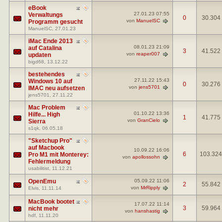
eBook
27.01.23
07:55
Verwaltungs
0
30.304
von
ManuelSC
Programm gesucht
ManuelSC
, 27.01.23
iMac Ende 2013
08.01.23
21:09
auf Catalina
3
41.522
von
reaper007
updaten
bigd68
, 13.12.22
bestehendes
27.11.22
15:43
Windows 10 auf
0
30.276
von
jens5701
IMAC neu aufsetzen
jens5701
, 27.11.22
Mac Problem
01.10.22
13:36
Hilfe... High
1
41.775
von
GranCielo
Sierra
s1qk
, 06.05.18
"Sketchup Pro"
auf Macbook
10.09.22
16:06
6
103.324
Pro M1 mit Monterey:
von
apollossohn
Fehlermeldung
usabilitist
, 11.12.21
OpenEmu
05.09.22
11:06
2
55.842
von
MrRipply
Elvis
, 11.11.14
MacBook bootet
17.07.22
11:14
3
59.964
nicht mehr
von
hanshastig
hdf
, 11.11.20