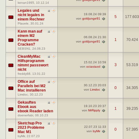
kenan1995
, 10.12.14
Legales und
19.08.24
09:39
nicht legales in
5
177.603
von
goldjunge91
einem Rechner
Plauele
, 30.01.24
Kann man auf
einem M2
06.08.24
21:30
1
70.424
Programme
von
goldjunge91
Cracken?
SEBSN1
, 24.08.23
CleanMyMac
Hilfsprogramm
15.02.24
10:59
3
53.319
nimmt passswort
von
octaviaxxl
nicht
freddy68
, 13.01.22
Office auf
30.12.23
20:03
Parallels bei M2
0
34.305
von
Limdoc
Mac installieren
Limdoc
, 30.12.23
Gekauftes
19.10.23
20:37
Ebook aus
1
39.235
von
MrRipply
ebook Reader laden
doenerfabi
, 06.10.23
Sketchup Pro
22.07.23
11:33
2023 Probleme
0
57.395
von
byMir
Mac M1
byMir
, 22.07.23