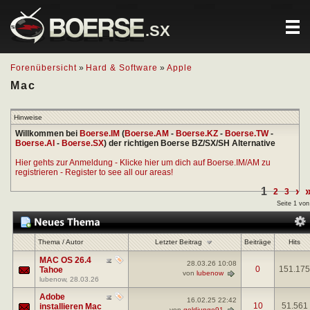
.SX
Forenübersicht
»
Hard & Software
»
Apple
Mac
Hinweise
Willkommen bei
Boerse.IM
(
Boerse.AM
-
Boerse.KZ
-
Boerse.TW
-
Boerse.AI
-
Boerse.SX
) der richtigen Boerse BZ/SX/SH Alternative
Hier gehts zur Anmeldung - Klicke hier um dich auf Boerse.IM/AM zu
registrieren - Register to see all our areas!
1
›
2
3
Seite 1 von
Letzter Beitrag
Thema
/
Autor
Beiträge
Hits
MAC OS 26.4
28.03.26
10:08
0
151.175
Tahoe
von
lubenow
lubenow
, 28.03.26
Adobe
16.02.25
22:42
10
51.561
installieren Mac
von
goldjunge91