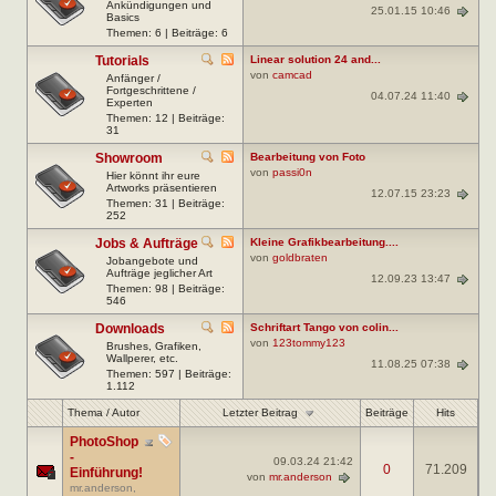
Ankündigungen und
25.01.15 10:46
Basics
Themen: 6 | Beiträge: 6
Tutorials
Linear solution 24 and...
von
camcad
Anfänger /
Fortgeschrittene /
04.07.24 11:40
Experten
Themen: 12 | Beiträge:
31
Showroom
Bearbeitung von Foto
von
passi0n
Hier könnt ihr eure
Artworks präsentieren
12.07.15 23:23
Themen: 31 | Beiträge:
252
Jobs & Aufträge
Kleine Grafikbearbeitung....
von
goldbraten
Jobangebote und
Aufträge jeglicher Art
12.09.23 13:47
Themen: 98 | Beiträge:
546
Downloads
Schriftart Tango von colin...
von
123tommy123
Brushes, Grafiken,
Wallperer, etc.
11.08.25 07:38
Themen: 597 | Beiträge:
1.112
Letzter Beitrag
Thema
/
Autor
Beiträge
Hits
PhotoShop
-
09.03.24
21:42
0
71.209
Einführung!
von
mr.anderson
mr.anderson
,