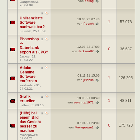
von
dbring
Gangsterstyl
,
20.04.09
Unlizenzierte
18.03.23
07:40
1
57.078
Software
von
PoomA
nachweisbar?
brumi90
, 25.10.20
Photoshop
->
12.03.22
17:09
Datenbank
0
36.687
von
Jacksen92
export als JPG?
Jacksen92
,
12.03.22
Adobe
Genuine
03.11.21
15:09
Software
1
126.205
von
jelenko
entfernen
wesborland91
,
24.02.21
Grafik
18.08.21
00:40
1
48.811
erstellen
von
sevenup1971
helfen
, 03.09.15
(Hilfe) bei
einem Bild
das Gesicht
07.04.21
23:09
0
175.723
besser zu
von
Moviepower1
machen
Moviepower1
,
07.04.21