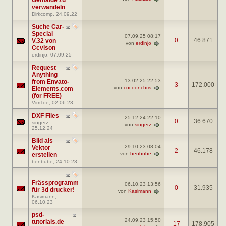
verwandeln
Dirkcomp
, 24.09.22
Suche Car-
Special
07.09.25
08:17
0
46.871
V.32 von
von
erdinjo
Ccvison
erdinjo
, 07.09.25
Request
Anything
13.02.25
22:53
from Envato-
3
172.000
von
cocoonchris
Elements.com
(for FREE)
VimToe
, 02.06.23
DXF Files
25.12.24
22:10
0
36.670
singerz
,
von
singerz
25.12.24
Bild als
29.10.23
08:04
Vektor
2
46.178
von
benbube
erstellen
benbube
, 24.10.23
Frässprogramm
06.10.23
13:56
0
31.935
für 3d drucker!
von
Kasimann
Kasimann
,
06.10.23
psd-
24.09.23
15:50
tutorials.de
17
178.905