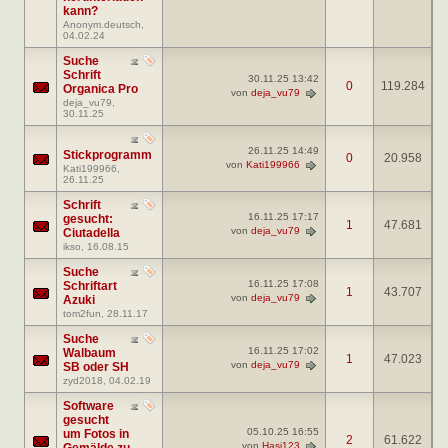
kann?
Anonym.deutsch
,
04.02.24
Suche
Schrift
30.11.25
13:42
0
119.284
Organica Pro
von
deja_vu79
deja_vu79
,
30.11.25
26.11.25
14:49
Stickprogramm
0
20.958
von
Kati199966
Kati199966
,
26.11.25
Schrift
16.11.25
17:17
gesucht:
1
47.681
von
deja_vu79
Ciutadella
ikso
, 16.08.15
Suche
16.11.25
17:08
Schriftart
1
43.707
von
deja_vu79
Azuki
tom2fun
, 28.11.17
Suche
16.11.25
17:02
Walbaum
1
47.023
von
deja_vu79
SB oder SH
zyd2018
, 04.02.19
Software
gesucht
05.10.25
16:55
um Fotos in
2
61.622
von
Hasi123
Gemälde zu