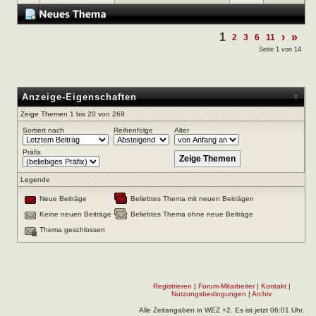
1
›
»
2
3
6
11
Seite 1 von 14
Anzeige-Eigenschaften
Zeige Themen 1 bis 20 von 269
Sortiert nach
Reihenfolge
Alter
Präfix
Legende
Neue Beiträge
Beliebtes Thema mit neuen Beiträgen
Keine neuen Beiträge
Beliebtes Thema ohne neue Beiträge
Thema geschlossen
Registrieren
|
Forum-Mitarbeiter
|
Kontakt
|
Nutzungsbedingungen
|
Archiv
Alle Zeitangaben in WEZ +2. Es ist jetzt
06:01
Uhr.