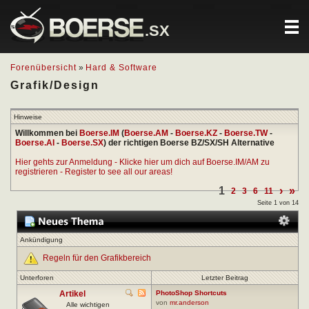
.SX
Forenübersicht
»
Hard & Software
Grafik/Design
Hinweise
Willkommen bei
Boerse.IM
(
Boerse.AM
-
Boerse.KZ
-
Boerse.TW
-
Boerse.AI
-
Boerse.SX
) der richtigen Boerse BZ/SX/SH Alternative
Hier gehts zur Anmeldung - Klicke hier um dich auf Boerse.IM/AM zu
registrieren - Register to see all our areas!
1
›
»
2
3
6
11
Seite 1 von 14
Ankündigung
Regeln für den Grafikbereich
Unterforen
Letzter Beitrag
Artikel
PhotoShop Shortcuts
von
mr.anderson
Alle wichtigen