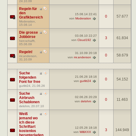
24.10.09
Regeln für
den
15.08.14
22:41
0
57.677
Grafikbereich
von
Moderation
Moderation
,
15.08.14
Die grosse
03.08.10
22:27
Jobbörse
3
61.834
von
Cloud192
herr.schafft
,
05.06.09
Regeln!
31.10.09
20:18
0
58.679
mr.anderson
,
von
mr.anderson
31.10.09
Suche
21.06.26
18:16
folgenden
0
54.152
von
gurlitt24
Font for free
gurlitt24
, 21.06.26
Suche
02.06.26
20:29
Airbrush
0
11.463
von
delohm
Schablonen
delohm
, 20.07.10
Weiß
jemand wo
ich diese
Schriftart
12.05.26
18:18
3
144.949
kostenlos
von
WilliXXX
herunterladen