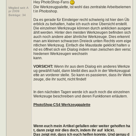
Hey PhotoShop-Fans
Die Werkzeugpalette, ist wohl das zentralste Arbeitselemen
Mitglied seit: A
t in Photoshop.
pr 2009
Beiträge:
34
Da es gerade für Einsteiger recht schwierig ist hier den Üb
erblick zu behalten, habe ich euch eine Übersicht erstellt.
Die einzelnen Werkzeuge können durch anklicken ausgew
ählt werden. Hinter den meisten Werkzeugen befinden sich
auch noch andere aber ähnliche Werkzeuge. Dies erkennt
man am kleinen schwarzen Dreieck unten Rechts vom eige
ntlichen Werkzeug. Einfach die Maustaste geklickt halten u
nd es öffnet sich ein Dialog indem man zwischen den versc
hiedenen Werkzeugen wechseln
kann.
VORSICHT:
Wenn ihr aus dem Dialog ein anderes Werkze
ug gewählt habt, dann bleibt dies auch in der Werkzeugpal
ette an vorderer stelle. So kann es passieren, dass ihr Werk
zeuge, die ihr sucht, nicht findet!
In den nächsten Tagen werde ich auch noch die einzelnen
Werkzeuge beschreiben und deren Funktionen erläutern.
PhotoShop CS4 Werkzeugpalette
Wenn euch mein Artikel gefallen oder weiter geholfen ha
t, dann zeigt mir dies doch, indem ihr auf
klickt.
Das zeigt mir, dass ich euch helfen konnte. Und genau d