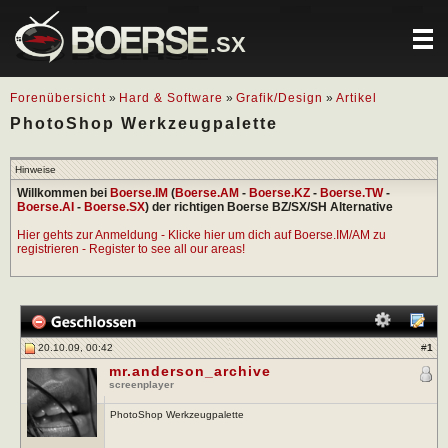
.SX
Forenübersicht
»
Hard & Software
»
Grafik/Design
»
Artikel
PhotoShop Werkzeugpalette
Hinweise
Willkommen bei
Boerse.IM
(
Boerse.AM
-
Boerse.KZ
-
Boerse.TW
-
Boerse.AI
-
Boerse.SX
) der richtigen Boerse BZ/SX/SH Alternative
Hier gehts zur Anmeldung - Klicke hier um dich auf Boerse.IM/AM zu
registrieren - Register to see all our areas!
20.10.09, 00:42
#
1
mr.anderson_archive
screenplayer
PhotoShop Werkzeugpalette