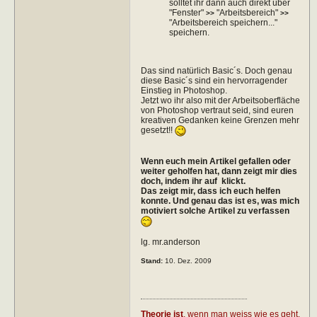
solltet ihr dann auch direkt über
"Fenster"
"Arbeitsbereich"
>>
>>
"Arbeitsbereich speichern..."
speichern.
Das sind natürlich Basic´s. Doch genau
diese Basic´s sind ein hervorragender
Einstieg in Photoshop.
Jetzt wo ihr also mit der Arbeitsoberfläche
von Photoshop vertraut seid, sind euren
kreativen Gedanken keine Grenzen mehr
gesetzt!!
Wenn euch mein Artikel gefallen oder
weiter geholfen hat, dann zeigt mir dies
doch, indem ihr auf
klickt.
Das zeigt mir, dass ich euch helfen
konnte. Und genau das ist es, was mich
motiviert solche Artikel zu verfassen
lg. mr.anderson
Stand:
10. Dez. 2009
Theorie ist
, wenn man weiss wie es geht,