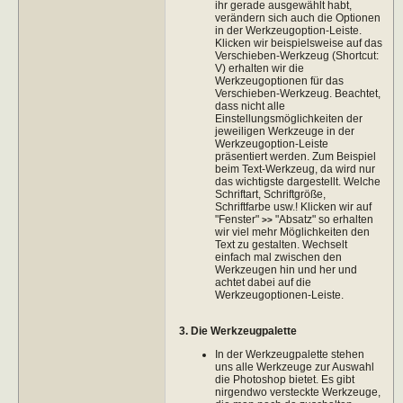
ihr gerade ausgewählt habt,
verändern sich auch die Optionen
in der Werkzeugoption-Leiste.
Klicken wir beispielsweise auf das
Verschieben-Werkzeug (Shortcut:
V) erhalten wir die
Werkzeugoptionen für das
Verschieben-Werkzeug. Beachtet,
dass nicht alle
Einstellungsmöglichkeiten der
jeweiligen Werkzeuge in der
Werkzeugoption-Leiste
präsentiert werden. Zum Beispiel
beim Text-Werkzeug, da wird nur
das wichtigste dargestellt. Welche
Schriftart, Schriftgröße,
Schriftfarbe usw.! Klicken wir auf
"Fenster"
"Absatz" so erhalten
>>
wir viel mehr Möglichkeiten den
Text zu gestalten. Wechselt
einfach mal zwischen den
Werkzeugen hin und her und
achtet dabei auf die
Werkzeugoptionen-Leiste.
3. Die Werkzeugpalette
In der Werkzeugpalette stehen
uns alle Werkzeuge zur Auswahl
die Photoshop bietet. Es gibt
nirgendwo versteckte Werkzeuge,