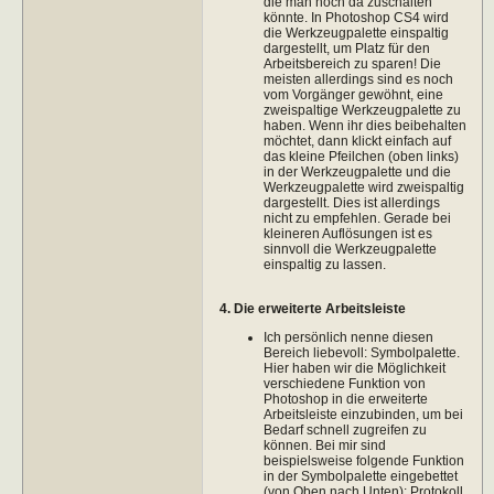
die man noch da zuschalten
könnte. In Photoshop CS4 wird
die Werkzeugpalette einspaltig
dargestellt, um Platz für den
Arbeitsbereich zu sparen! Die
meisten allerdings sind es noch
vom Vorgänger gewöhnt, eine
zweispaltige Werkzeugpalette zu
haben. Wenn ihr dies beibehalten
möchtet, dann klickt einfach auf
das kleine Pfeilchen (oben links)
in der Werkzeugpalette und die
Werkzeugpalette wird zweispaltig
dargestellt. Dies ist allerdings
nicht zu empfehlen. Gerade bei
kleineren Auflösungen ist es
sinnvoll die Werkzeugpalette
einspaltig zu lassen.
4. Die erweiterte Arbeitsleiste
Ich persönlich nenne diesen
Bereich liebevoll: Symbolpalette.
Hier haben wir die Möglichkeit
verschiedene Funktion von
Photoshop in die erweiterte
Arbeitsleiste einzubinden, um bei
Bedarf schnell zugreifen zu
können. Bei mir sind
beispielsweise folgende Funktion
in der Symbolpalette eingebettet
(von Oben nach Unten): Protokoll,