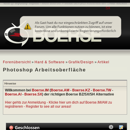
Vote @ myGully Toplist
- Mehr Boerse! > Melde dich jetzt kostenlos an! |
Hier klicken
.SX
Forenübersicht
»
Hard & Software
»
Grafik/Design
»
Artikel
Photoshop Arbeitsoberfläche
Hinweise
Willkommen bei
Boerse.IM
(
Boerse.AM
-
Boerse.KZ
-
Boerse.TW
-
Boerse.AI
-
Boerse.SX
) der richtigen Boerse BZ/SX/SH Alternative
Hier gehts zur Anmeldung - Klicke hier um dich auf Boerse.IM/AM zu
registrieren - Register to see all our areas!