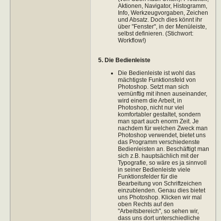
Aktionen, Navigator, Histogramm,
Info, Werkzeugvorgaben, Zeichen
und Absatz. Doch dies könnt ihr
über "Fenster", in der Menüleiste,
selbst definieren. (Stichwort:
Workflow!)
5. Die Bedienleiste
Die Bedienleiste ist wohl das
mächtigste Funktionsfeld von
Photoshop. Setzt man sich
vernünftig mit ihnen auseinander,
wird einem die Arbeit, in
Photoshop, nicht nur viel
komfortabler gestaltet, sondern
man spart auch enorm Zeit. Je
nachdem für welchen Zweck man
Photoshop verwendet, bietet uns
das Programm verschiedenste
Bedienleisten an. Beschäftigt man
sich z.B. hauptsächlich mit der
Typografie, so wäre es ja sinnvoll
in seiner Bedienleiste viele
Funktionsfelder für die
Bearbeitung von Schriftzeichen
einzublenden. Genau dies bietet
uns Photoshop. Klicken wir mal
oben Rechts auf den
"Arbeitsbereich", so sehen wir,
dass uns dort unterschiedliche