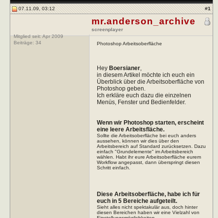
07.11.09, 03:12
#
1
mr.anderson_archive
screenplayer
Mitglied seit: Apr 2009
Beiträge:
34
Photoshop Arbeitsoberfläche
Hey
Boersianer
,
in diesem Artikel möchte ich euch ein
Überblick über die Arbeitsoberfläche von
Photoshop geben.
Ich erkläre euch dazu die einzelnen
Menüs, Fenster und Bedienfelder.
Wenn wir Photoshop starten, erscheint
eine leere Arbeitsfläche.
Sollte die Arbeitsoberfläche bei euch anders
aussehen, können wir dies über den
Arbeitsbereich auf Standard zurücksetzen. Dazu
einfach "Grundelemente" im Arbeitsbereich
wählen. Habt ihr eure Arbeitsoberfläche eurem
Workflow angepasst, dann überspringt diesen
Schritt einfach.
Diese Arbeitsoberfläche, habe ich für
euch in 5 Bereiche aufgeteilt.
Sieht alles nicht spektakulär aus, doch hinter
diesen Bereichen haben wir eine Vielzahl von
Einstellungsmöglichkeiten.