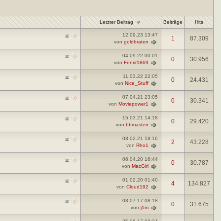
Letzter Beitrag
Beiträge
Hits
12.09.23
13:47
1
87.309
von
goldbraten
04.09.22
00:01
0
30.956
von
Fenrir1869
11.03.22
22:05
0
24.431
von
Nice_Stuff
07.04.21
23:05
0
30.341
von
Moviepower1
15.03.21
14:18
0
29.420
von
bbmasterr
03.02.21
18:16
2
43.228
von
Rho1
06.04.20
16:44
0
30.787
von
MacGirl
01.02.20
01:40
4
134.827
von
Cloud192
03.07.17
08:18
0
31.675
von
j1m