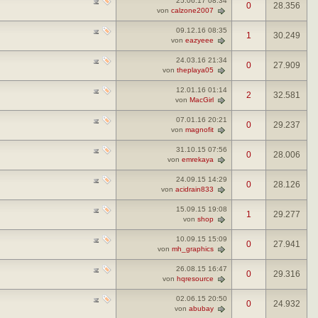
25.06.17
08:34
0
28.356
von
calzone2007
09.12.16
08:35
1
30.249
von
eazyeee
24.03.16
21:34
0
27.909
von
theplaya05
12.01.16
01:14
2
32.581
von
MacGirl
07.01.16
20:21
0
29.237
von
magnofit
31.10.15
07:56
0
28.006
von
emrekaya
24.09.15
14:29
0
28.126
von
acidrain833
15.09.15
19:08
1
29.277
von
shop
10.09.15
15:09
0
27.941
von
mh_graphics
26.08.15
16:47
0
29.316
von
hqresource
02.06.15
20:50
0
24.932
von
abubay