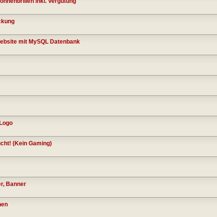
nnenbrillen inkl. Vergütung
ckung
Website mit MySQL Datenbank
 Logo
cht! (Kein Gaming)
er, Banner
hen