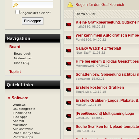
Regeln für den Grafikbereich
Angemeldet bleiben?
Thema
/
Autor
Kleine Grafikbearbeitung. Gutschei
malik5386
, 08.05.23
Wer kann mein Auto grafisch Pimp
Navigation
Fenrir1869
, 04.09.22
Board
Galaxy Watch 4 Zifferblatt
Nice_Stuff
, 11.03.22
Boardregeln
Moderatoren
Hilfe bei einem Bild das Gesicht b
Hilfe / FAQ
Moviepower1
, 07.04.21
Toplist
Schatten bzw. Spiegelung sichtbar
bbmasterr
, 15.03.21
Quick Links
Erstelle kostenlos Grafiken
TonyStyles
, 13.12.15
» Software
Erstelle Grafiken (Logos, Plakate, Ba
Windows
MacGirl
, 12.01.16
Dauerangebote
iPhone Apps
[Free/Gesucht] Multigaming Logo
iPad Apps
Cloud192
, 18.09.19
Android
Macintosh
Suche Grafiken für Upload-template
Audiosoftware
j1m
, 03.07.17
PDA / Handy / Navi
Portable Apps