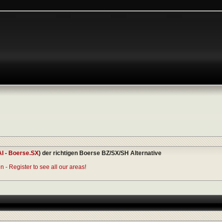
AI
-
Boerse.SX
) der richtigen Boerse BZ/SX/SH Alternative
 - Register to see all our areas!