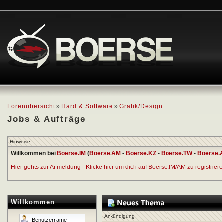
Forenübersicht
»
Hard & Software
»
Grafik/Design
Jobs & Aufträge
Hinweise
Willkommen bei
Boerse.IM
(
Boerse.AM
-
Boerse.KZ
-
Boerse.TW
-
Boerse.
Hier gehts zur Anmeldung - Klicke hier um dich auf Boerse.IM/AM zu registrieren
Willkommen
Ankündigung