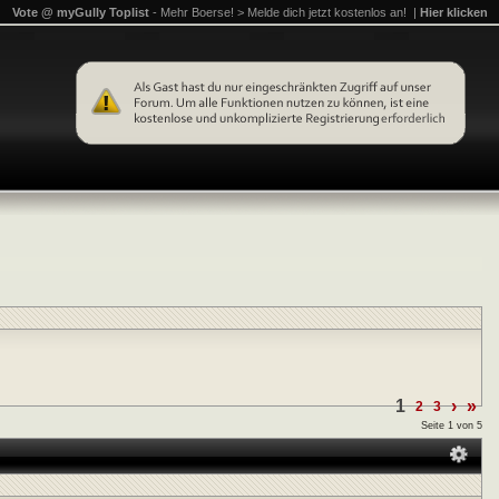
Vote @ myGully Toplist
- Mehr Boerse! > Melde dich jetzt kostenlos an! |
Hier klicken
1
›
»
2
3
Seite 1 von 5