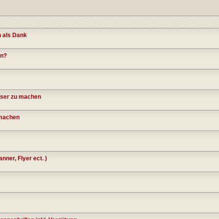
n als Dank
en?
esser zu machen
 machen
nner, Flyer ect. )