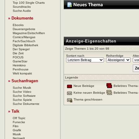
Top 100 Single Charts
Soundtracks
Suche Audio
» Dokumente
Ebooks
Dauerangebote
Magazine/Zeitschriften
Comics/Mangas
Anzeige-Eigenschaften
Fach/Sachbuch
Digitale Bibliothek
Zeige Themen 1 bis 20 von 98
Der Spiegel
Die Zeit
Sortiert nach
Reihenfolge
Alte
FOCUS
GameStar
Heimkino
Penthouse
Welt kompakt
Legende
» Suchanfragen
Neue Beiträge
Beliebtes Thema 
Suche Musik
Suche Video
Keine neuen Beiträge
Beliebtes Thema 
Suche Software
Thema geschlossen
Suche Spiele
Suche Dokumente
» Talk
Off Topic
Funecke
Film
Grafik
Musik
Netzwelt