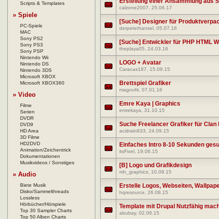
Erstellung einer Ansammlung aus So
Scripts & Templates
calzone2007
, 25.06.17
» Spiele
[Suche] Designer für Produktverpa
PC-Spiele
derpeterhansel
, 05.07.16
MAC
Sony PS2
[Suche] Entwickler für PHP HTML 
Sony PS3
theplaya05
, 24.03.16
Sony PSP
Nintendo Wii
LOGO + Avatar
Nintendo DS
Caracas187
, 15.09.15
Nintendo 3DS
Microsoft XBOX
Brettspiel Grafiker
Microsoft XBOX360
magnofit
, 07.01.16
» Video
Emre Kaya | Graphics
Filme
emrekaya
, 31.10.15
Serien
DVDR
Suche Freelancer Grafiker für Clan
DVD9
HD Area
acidrain833
, 24.09.15
3D Filme
HD2DVD
Einfaches Intro 8-10 Sekunden gesu
Animation/Zeichentrick
itsFixel
, 19.06.15
Dokumentationen
Musikvideos / Sonstiges
[B] Logo und Grafikdesign
mh_graphics
, 10.09.15
» Audio
Biete Musik
Erstelle Logos, Webseiten, Wallpap
Disko/Sammelthreads
hqresource
, 26.08.15
Lossless
Hörbücher/Hörspiele
Template mit Drupal Nutzfähig mac
Top 30 Sampler Charts
abubay
, 02.06.15
Top 50 Alben Charts