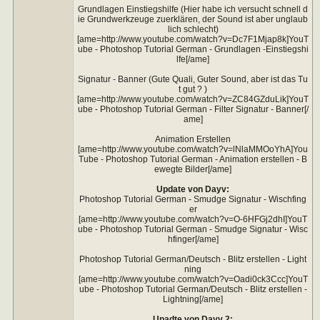
Grundlagen Einstiegshilfe (Hier habe ich versucht schnell d
ie Grundwerkzeuge zuerklären, der Sound ist aber unglaub
lich schlecht)
[ame=http://www.youtube.com/watch?v=Dc7F1Mjap8k]YouT
ube - Photoshop Tutorial German - Grundlagen -Einstiegshi
lfe[/ame]
Signatur - Banner (Gute Quali, Guter Sound, aber ist das Tu
t gut ? )
[ame=http://www.youtube.com/watch?v=ZC84GZduLik]YouT
ube - Photoshop Tutorial German - Filter Signatur - Banner[/
ame]
Animation Erstellen
[ame=http://www.youtube.com/watch?v=lNlaMMOoYhA]You
Tube - Photoshop Tutorial German - Animation erstellen - B
ewegte Bilder[/ame]
Update von Dayv:
Photoshop Tutorial German - Smudge Signatur - Wischfing
er
[ame=http://www.youtube.com/watch?v=O-6HFGj2dhI]YouT
ube - Photoshop Tutorial German - Smudge Signatur - Wisc
hfinger[/ame]
Photoshop Tutorial German/Deutsch - Blitz erstellen - Light
ning
[ame=http://www.youtube.com/watch?v=Oadi0ck3Ccc]YouT
ube - Photoshop Tutorial German/Deutsch - Blitz erstellen -
Lightning[/ame]
Upadte von Dayv 2: