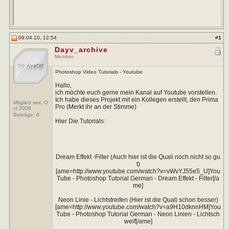
09.04.10, 12:54
#
1
Dayv_archive
Member
Photoshop Video Tutorials - Youtube
Hallo,
ich möchte euch gerne mein Kanal auf Youtube vorstellen.
Ich habe dieses Projekt mit ein Kollegen erstellt, den Prima
Mitglied seit: O
Pro (Merkt ihr an der Stimme)
ct 2008
Beiträge:
0
Hier Die Tutorials:
Dream Effekt -Filter (Auch hier ist die Quali noch nicht so gu
t)
[ame=http://www.youtube.com/watch?v=vWvYJ55e5_U]You
Tube - Photoshop Tutorial German - Dream Effekt - Filter[/a
me]
Neon Linie - Lichtstreifen (Hier ist die Quali schon besser)
[ame=http://www.youtube.com/watch?v=a9H10dknnHM]You
Tube - Photoshop Tutorial German - Neon Linien - Lichtsch
weif[/ame]