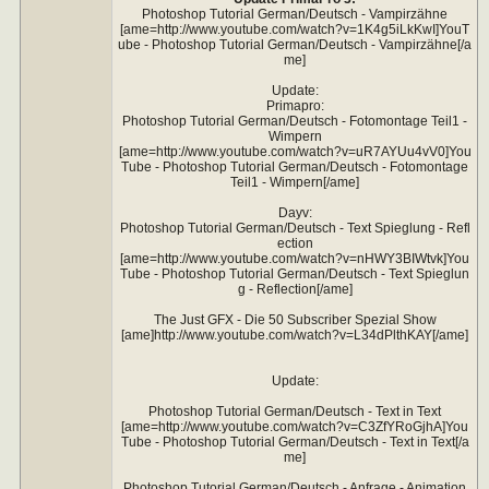
Photoshop Tutorial German/Deutsch - Vampirzähne
[ame=http://www.youtube.com/watch?v=1K4g5iLkKwI]YouT
ube - Photoshop Tutorial German/Deutsch - Vampirzähne[/a
me]
Update:
Primapro:
Photoshop Tutorial German/Deutsch - Fotomontage Teil1 -
Wimpern
[ame=http://www.youtube.com/watch?v=uR7AYUu4vV0]You
Tube - Photoshop Tutorial German/Deutsch - Fotomontage
Teil1 - Wimpern[/ame]
Dayv:
Photoshop Tutorial German/Deutsch - Text Spieglung - Refl
ection
[ame=http://www.youtube.com/watch?v=nHWY3BIWtvk]You
Tube - Photoshop Tutorial German/Deutsch - Text Spieglun
g - Reflection[/ame]
The Just GFX - Die 50 Subscriber Spezial Show
[ame]http://www.youtube.com/watch?v=L34dPlthKAY[/ame]
Update:
Photoshop Tutorial German/Deutsch - Text in Text
[ame=http://www.youtube.com/watch?v=C3ZfYRoGjhA]You
Tube - Photoshop Tutorial German/Deutsch - Text in Text[/a
me]
Photoshop Tutorial German/Deutsch - Anfrage - Animation