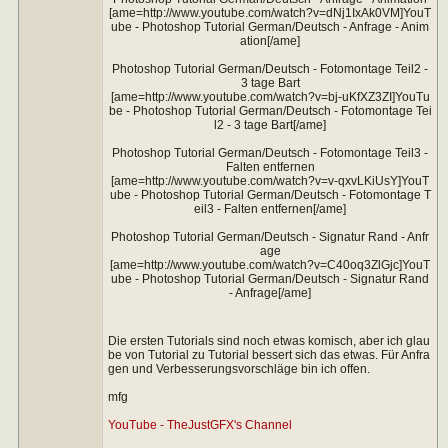
[ame=http://www.youtube.com/watch?v=dNj1IxAk0VM]YouT
ube - Photoshop Tutorial German/Deutsch - Anfrage - Anim
ation[/ame]
Photoshop Tutorial German/Deutsch - Fotomontage Teil2 -
3 tage Bart
[ame=http://www.youtube.com/watch?v=bj-uKfXZ3ZI]YouTu
be - Photoshop Tutorial German/Deutsch - Fotomontage Tei
l2 - 3 tage Bart[/ame]
Photoshop Tutorial German/Deutsch - Fotomontage Teil3 -
Falten entfernen
[ame=http://www.youtube.com/watch?v=v-qxvLKiUsY]YouT
ube - Photoshop Tutorial German/Deutsch - Fotomontage T
eil3 - Falten entfernen[/ame]
Photoshop Tutorial German/Deutsch - Signatur Rand - Anfr
age
[ame=http://www.youtube.com/watch?v=C40oq3ZlGjc]YouT
ube - Photoshop Tutorial German/Deutsch - Signatur Rand
- Anfrage[/ame]
Die ersten Tutorials sind noch etwas komisch, aber ich glau
be von Tutorial zu Tutorial bessert sich das etwas. Für Anfra
gen und Verbesserungsvorschläge bin ich offen.
mfg
YouTube - TheJustGFX's Channel