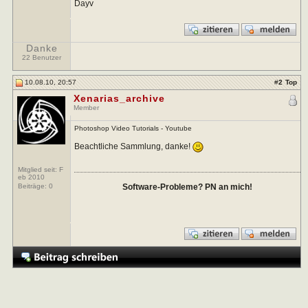
Dayv
Danke
22 Benutzer
10.08.10, 20:57
#
2
Top
Xenarias_archive
Member
Photoshop Video Tutorials - Youtube
Beachtliche Sammlung, danke!
Mitglied seit: F
eb 2010
Beiträge:
0
Software-Probleme? PN an mich!