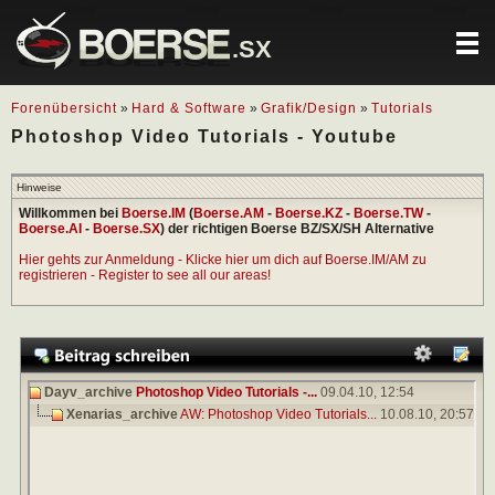
.SX
Forenübersicht
»
Hard & Software
»
Grafik/Design
»
Tutorials
Photoshop Video Tutorials - Youtube
Hinweise
Willkommen bei
Boerse.IM
(
Boerse.AM
-
Boerse.KZ
-
Boerse.TW
-
Boerse.AI
-
Boerse.SX
) der richtigen Boerse BZ/SX/SH Alternative
Hier gehts zur Anmeldung - Klicke hier um dich auf Boerse.IM/AM zu
registrieren - Register to see all our areas!
Dayv_archive
Photoshop Video Tutorials -...
09.04.10,
12:54
Xenarias_archive
AW: Photoshop Video Tutorials...
10.08.10,
20:57