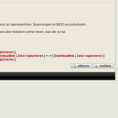
wissend an irgendwelchen Spannungen im BIOS rumzufummeln.
st aber trotzdem vorher lesen, was der so tut.
gistrieren
]
nloadlink
|
Jetzt registrieren
] <--> [
Downloadlink
|
Jetzt registrieren
]
gistrieren
]