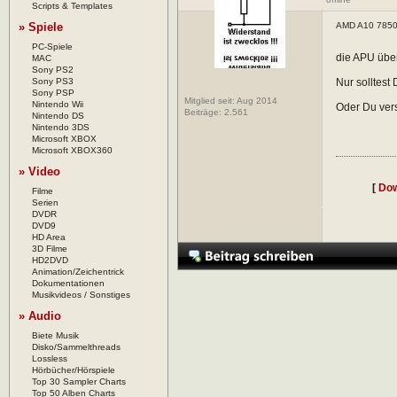
Scripts & Templates
» Spiele
AMD A10 7850k
PC-Spiele
die APU über
MAC
Sony PS2
Sony PS3
Nur solltes
Sony PSP
Mitglied seit: Aug 2014
Nintendo Wii
Oder Du vers
Beiträge:
2.561
Nintendo DS
Nintendo 3DS
Microsoft XBOX
Microsoft XBOX360
» Video
[
Dow
Filme
Serien
DVDR
DVD9
HD Area
3D Filme
HD2DVD
Animation/Zeichentrick
Dokumentationen
Musikvideos / Sonstiges
» Audio
Biete Musik
Disko/Sammelthreads
Lossless
Hörbücher/Hörspiele
Top 30 Sampler Charts
Top 50 Alben Charts