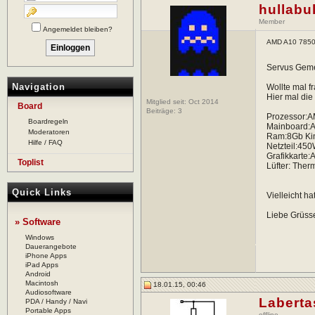
hullabul
Member
Angemeldet bleiben?
AMD A10 7850k
Servus Gem
Navigation
Wollte mal f
Hier mal die
Mitglied seit: Oct 2014
Board
Beiträge:
3
Prozessor:
Boardregeln
Mainboard:A
Moderatoren
Ram:8Gb Ki
Hilfe / FAQ
Netzteil:45
Grafikkarte:
Toplist
Lüfter: Ther
Quick Links
Vielleicht h
Liebe Grüss
» Software
Windows
Dauerangebote
iPhone Apps
iPad Apps
Android
Macintosh
18.01.15, 00:46
Audiosoftware
Labert
PDA / Handy / Navi
Portable Apps
offline