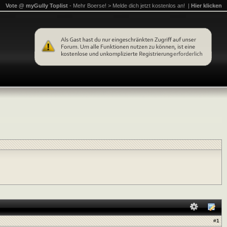
Vote @ myGully Toplist
- Mehr Boerse! > Melde dich jetzt kostenlos an! |
Hier klicken
#
1