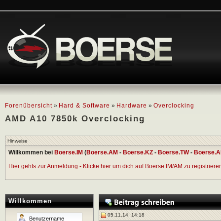
Forenübersicht
»
Hard & Software
»
Hardware
»
Overclocking
AMD A10 7850k Overclocking
Hinweise
Willkommen bei
Boerse.IM
(
Boerse.AM
-
Boerse.KZ
-
Boerse.TW
-
Boerse.A
Hier gehts zur Anmeldung - Klicke hier um dich auf Boerse.IM/AM zu registrieren 
Willkommen
05.11.14, 14:18