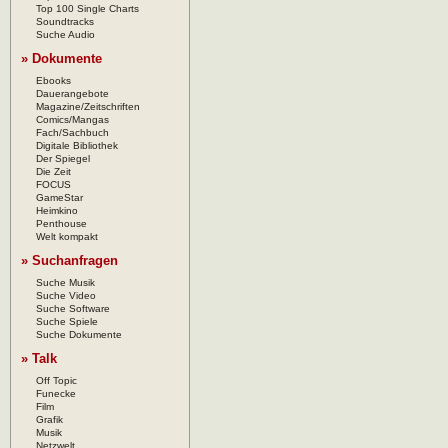
Top 100 Single Charts
Soundtracks
Suche Audio
» Dokumente
Ebooks
Dauerangebote
Magazine/Zeitschriften
Comics/Mangas
Fach/Sachbuch
Digitale Bibliothek
Der Spiegel
Die Zeit
FOCUS
GameStar
Heimkino
Penthouse
Welt kompakt
» Suchanfragen
Suche Musik
Suche Video
Suche Software
Suche Spiele
Suche Dokumente
» Talk
Off Topic
Funecke
Film
Grafik
Musik
Netzwelt