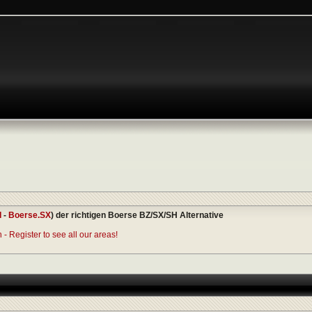
I
-
Boerse.SX
) der richtigen Boerse BZ/SX/SH Alternative
- Register to see all our areas!