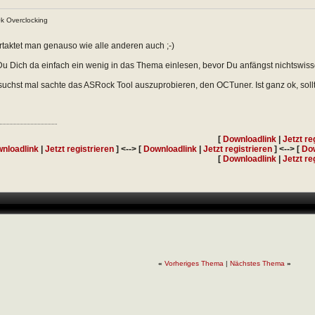
 Overclocking
taktet man genauso wie alle anderen auch ;-)
t Du Dich da einfach ein wenig in das Thema einlesen, bevor Du anfängst nichts
uchst mal sachte das ASRock Tool auszuprobieren, den OCTuner. Ist ganz ok, sollte
[
Downloadlink
|
Jetzt re
nloadlink
|
Jetzt registrieren
] <--> [
Downloadlink
|
Jetzt registrieren
] <--> [
Dow
[
Downloadlink
|
Jetzt re
«
Vorheriges Thema
|
Nächstes Thema
»