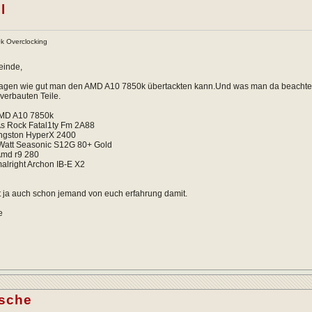
l
 Overclocking
einde,
ragen wie gut man den AMD A10 7850k übertackten kann.Und was man da beachten s
 verbauten Teile.
AMD A10 7850k
s Rock Fatal1ty Fm 2A88
ngston HyperX 2400
0Watt Seasonic S12G 80+ Gold
Amd r9 280
malright Archon IB-E X2
at ja auch schon jemand von euch erfahrung damit.
e
asche