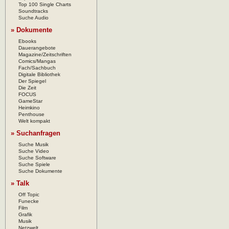
Top 100 Single Charts
Soundtracks
Suche Audio
» Dokumente
Ebooks
Dauerangebote
Magazine/Zeitschriften
Comics/Mangas
Fach/Sachbuch
Digitale Bibliothek
Der Spiegel
Die Zeit
FOCUS
GameStar
Heimkino
Penthouse
Welt kompakt
» Suchanfragen
Suche Musik
Suche Video
Suche Software
Suche Spiele
Suche Dokumente
» Talk
Off Topic
Funecke
Film
Grafik
Musik
Netzwelt