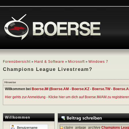
Forenübersicht
»
Hard & Software
»
Microsoft
»
Windows 7
Champions League Livestream?
Hinweise
Willkommen bei
Boerse.IM
(
Boerse.AM
-
Boerse.KZ
-
Boerse.TW
-
Boerse.A
Hier gehts zur Anmeldung - Klicke hier um dich auf Boerse.IM/AM zu registrieren 
Willkommen
claire_anlage_archive
Champions Leag