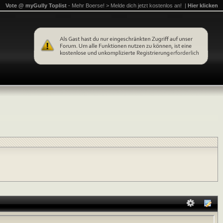
Vote @ myGully Toplist
- Mehr Boerse! > Melde dich jetzt kostenlos an! |
Hier klicken