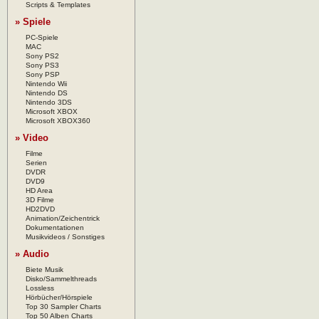
Scripts & Templates
» Spiele
PC-Spiele
MAC
Sony PS2
Sony PS3
Sony PSP
Nintendo Wii
Nintendo DS
Nintendo 3DS
Microsoft XBOX
Microsoft XBOX360
» Video
Filme
Serien
DVDR
DVD9
HD Area
3D Filme
HD2DVD
Animation/Zeichentrick
Dokumentationen
Musikvideos / Sonstiges
» Audio
Biete Musik
Disko/Sammelthreads
Lossless
Hörbücher/Hörspiele
Top 30 Sampler Charts
Top 50 Alben Charts