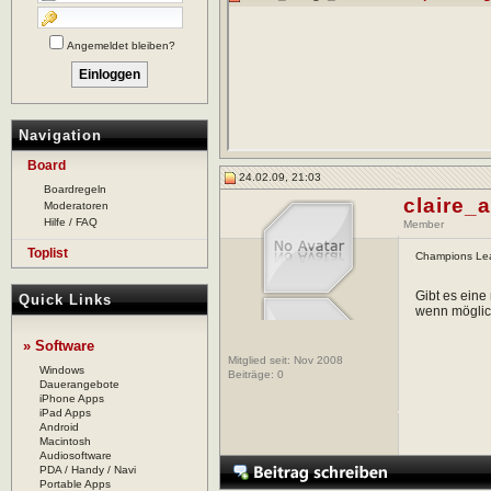
Angemeldet bleiben?
Navigation
Board
24.02.09, 21:03
Boardregeln
claire_
Moderatoren
Hilfe / FAQ
Member
Toplist
Champions Le
Gibt es eine 
Quick Links
wenn möglich
» Software
Mitglied seit: Nov 2008
Windows
Beiträge:
0
Dauerangebote
iPhone Apps
iPad Apps
Android
Macintosh
Audiosoftware
PDA / Handy / Navi
Portable Apps