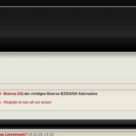
I
-
Boerse.SX
) der richtigen Boerse BZ/SX/SH Alternative
- Register to see all our areas!
ue Livestream?
24.02.09,
21:03