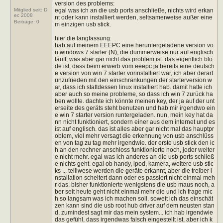
version des problems:
egal was ich an die usb ports anschließe, nichts wird erkan
Mitglied seit: D
ec 2008
nt oder kann installiert werden, seltsamerweise außer eine
Beiträge:
0
m einzigen usb stick.
hier die langfassung:
hab auf meinem EEEPC eine heruntergeladene version vo
n windows 7 starter (N), die dummerweise nur auf englisch
läuft, was aber gar nicht das problem ist. das eigentlich blö
de ist, dass beim erwerb vom eeepc ja bereits eine deutsch
e version von win 7 starter vorinstalliert war, ich aber derart
unzufrieden mit den einschränkungen der starterversion w
ar, dass ich stattdessen linux installiert hab. damit hatte ich
aber auch so meine probleme, so dass ich win 7 zurück ha
ben wollte. dachte ich könnte meinen key, der ja auf der unt
erseite des geräts steht benutzen und hab mir irgendwo ein
e win 7 starter version runtergeladen. nun, mein key hat da
nn nicht funktioniert, sondern einer aus dem internet und es
ist auf englisch. das ist alles aber gar nicht mal das hauptpr
oblem, viel mehr versagt die erkennung von usb anschlüss
en von tag zu tag mehr irgendwie. der erste usb stick den ic
h an den rechner anschloss funktionierte noch, jeder weiter
e nicht mehr. egal was ich anderes an die usb ports schließ
e nichts geht. egal ob handy, ipod, kamera, weitere usb stic
ks ... teiliwese werden die geräte erkannt, aber die treiber i
nstallation scheitert dann oder es passiert nicht einmal meh
r das. bisher funktionierte wenigstens die usb maus noch, a
ber seit heute geht nicht einmal mehr die und ich frage mic
h so langsam was ich machen soll. soweit ich das einschät
zen kann sind die usb root hub driver auf dem neusten stan
d, zumindest sagt mir das mein system... ich hab irgendwie
das gefühl, dass irgendwas falsch eingestellt ist, aber ich k