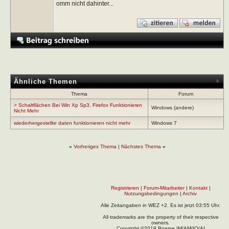
omm nicht dahinter...
Ähnliche Themen
Thema
Forum
> Schaltflächen Bei Win Xp Sp3, Firefox Funktionieren
Windows (andere)
Nicht Mehr
wiederhergestellte daten funktionieren nicht mehr
Windows 7
«
Vorheriges Thema
|
Nächstes Thema
»
Registrieren
|
Forum-Mitarbeiter
|
Kontakt
|
Nutzungsbedingungen
|
Archiv
Alle Zeitangaben in WEZ +2. Es ist jetzt
03:55
Uhr.
All trademarks are the property of their respective
owners.
Copyright ©2019 Boerse.IM/AM/IO/AI