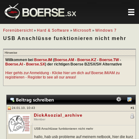
.SX
Forenübersicht
»
Hard & Software
»
Microsoft
»
Windows 7
USB Anschlüsse funktionieren nicht mehr
Hinweise
Willkommen bei
Boerse.IM
(
Boerse.AM
-
Boerse.KZ
-
Boerse.TW
-
Boerse.AI
-
Boerse.SX
) der richtigen Boerse BZ/SX/SH Alternative
Hier gehts zur Anmeldung - Klicke hier um dich auf Boerse.IM/AM zu
registrieren - Register to see all our areas!
24.01.10, 10:43
#
1
DickAsozial_archive
Member
USB Anschlüsse funktionieren nicht mehr
hallo, hab usb probleme auf meinem netbook, hier die kurz