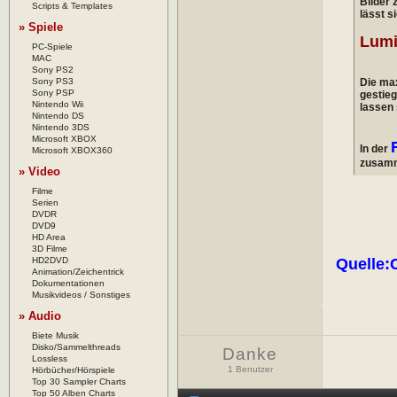
Bilder 
Scripts & Templates
lässt s
» Spiele
Lumi
PC-Spiele
MAC
Sony PS2
Sony PS3
Die max
Sony PSP
gestieg
Nintendo Wii
lassen
Nintendo DS
Nintendo 3DS
Microsoft XBOX
In der
Microsoft XBOX360
zusamm
» Video
Filme
Serien
DVDR
DVD9
HD Area
3D Filme
HD2DVD
Quelle:
Animation/Zeichentrick
Dokumentationen
Musikvideos / Sonstiges
» Audio
Biete Musik
Disko/Sammelthreads
Danke
Lossless
1 Benutzer
Hörbücher/Hörspiele
Top 30 Sampler Charts
Top 50 Alben Charts