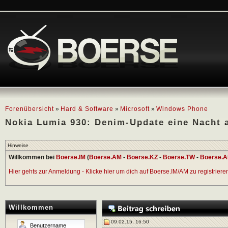
Forenübersicht
»
Hard & Software
»
Microsoft
»
Windows Phone
Nokia Lumia 930: Denim-Update eine Nacht 
Hinweise
Willkommen bei
Boerse.IM
(
Boerse.AM
-
Boerse.KZ
-
Boerse.TW
-
Boerse.A
Hier gehts zur Anmeldung - Klicke hier um dich auf Boerse.IM/AM zu registrieren 
Willkommen
09.02.15, 16:50