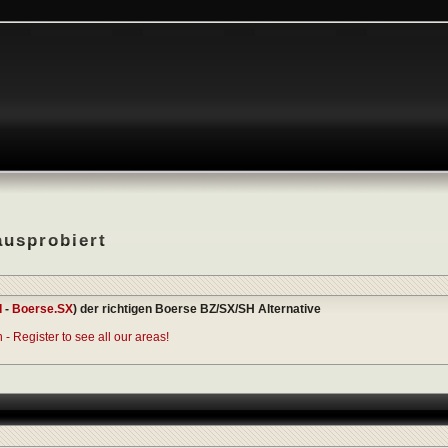
ausprobiert
I
-
Boerse.SX
) der richtigen Boerse BZ/SX/SH Alternative
- Register to see all our areas!