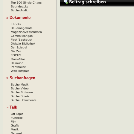
Top 100 Single Charts
Soundtracks
Suche Audio
» Dokumente
Ebooks
Dauerangebote
Magazine/Zeitschriften
Comics/Mangas
Fach/Sachbuch
Digitale Bibliothek
Der Spiegel
Die Zeit
FOCUS
GameStar
Heimkino
Penthouse
Welt kompakt
» Suchanfragen
Suche Musik
Suche Video
Suche Software
Suche Spiele
Suche Dokumente
» Talk
Off Topic
Funecke
Film
Grafik
Musik
Netzwelt