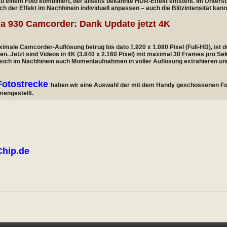
zu einem Foto kombiniert, der allseits bekannte HDR-Effekt entsteht. Im Unte
ich der Effekt im Nachhinein individuell anpassen – auch die Blitzintensität kann
a 930 Camcorder: Dank Update jetzt 4K
imale Camcorder-Auflösung betrug bis dato 1.920 x 1.080 Pixel (Full-HD), ist
en. Jetzt sind Videos in 4K (3.840 x 2.160 Pixel) mit maximal 30 Frames pro 
 sich im Nachhinein auch Momentaufnahmen in voller Auflösung extrahieren un
Fotostrecke
haben wir eine Auswahl der mit dem Handy geschossenen Fot
engestellt.
Chip.de