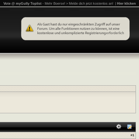
Vote @ myGully Toplist
- Mehr Boerse! > Melde dich jetzt kostenlos an! |
Hier klicken
#
1