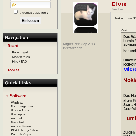
Elvis
Member
Angemeldet bleiben?
Nokia Lumia 9
Zitat:
Das War
Navigation
Lumia 
Mitglied seit: Sep 2014
aktuali
Board
Beiträge:
556
hat und
Boardregeln
Moderatoren
Hinwei
Hilfe / FAQ
Roll-ou
Micr
Toplist
Noki
Quick Links
» Software
Das Ha
alten F
Windows
Start. 
Dauerangebote
Autofok
iPhone Apps
iPad Apps
Lumi
Android
Macintosh
Audiosoftware
PDA / Handy / Navi
Zu den
Portable Apps