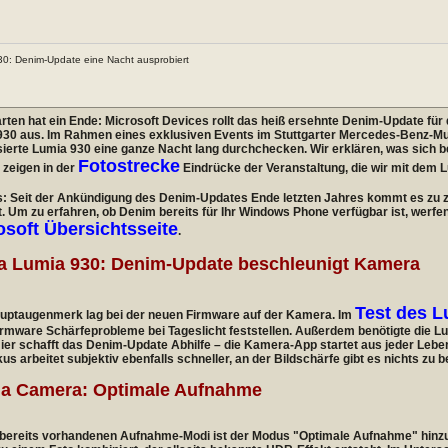
30: Denim-Update eine Nacht ausprobiert
ten hat ein Ende: Microsoft Devices rollt das heiß ersehnte Denim-Update für 
930 aus. Im Rahmen eines exklusiven Events im Stuttgarter Mercedes-Benz-M
sierte Lumia 930 eine ganze Nacht lang durchchecken. Wir erklären, was sich 
Fotostrecke
 zeigen in der
Eindrücke der Veranstaltung, die wir mit dem 
s: Seit der Ankündigung des Denim-Updates Ende letzten Jahres kommt es zu z
t. Um zu erfahren, ob Denim bereits für Ihr Windows Phone verfügbar ist, werfen 
osoft Übersichtsseite
.
a Lumia 930: Denim-Update beschleunigt Kamera
Test des L
uptaugenmerk lag bei der neuen Firmware auf der Kamera. Im
irmware Schärfeprobleme bei Tageslicht feststellen. Außerdem benötigte die 
Hier schafft das Denim-Update Abhilfe – die Kamera-App startet aus jeder Lebe
us arbeitet subjektiv ebenfalls schneller, an der Bildschärfe gibt es nichts zu 
a Camera: Optimale Aufnahme
 bereits vorhandenen Aufnahme-Modi ist der Modus "Optimale Aufnahme" hin