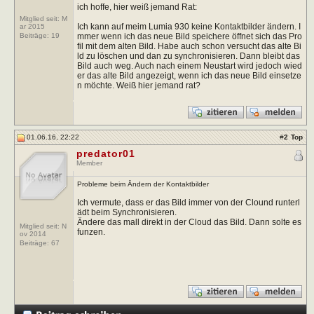
ich hoffe, hier weiß jemand Rat:
Mitglied seit: M
Ich kann auf meim Lumia 930 keine Kontaktbilder ändern. I
ar 2015
mmer wenn ich das neue Bild speichere öffnet sich das Pro
Beiträge:
19
fil mit dem alten Bild. Habe auch schon versucht das alte Bi
ld zu löschen und dan zu synchronisieren. Dann bleibt das
Bild auch weg. Auch nach einem Neustart wird jedoch wied
er das alte Bild angezeigt, wenn ich das neue Bild einsetze
n möchte. Weiß hier jemand rat?
01.06.16, 22:22
#
2
Top
predator01
Member
Probleme beim Ändern der Kontaktbilder
Ich vermute, dass er das Bild immer von der Clound runterl
ädt beim Synchronisieren.
Ändere das mall direkt in der Cloud das Bild. Dann solte es
Mitglied seit: N
funzen.
ov 2014
Beiträge:
67