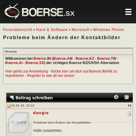
.SX
Forenübersicht
»
Hard & Software
»
Microsoft
»
Windows Phone
Probleme beim Ändern der Kontaktbilder
Hinweise
Willkommen bei
Boerse.IM
(
Boerse.AM
-
Boerse.KZ
-
Boerse.TW
-
Boerse.AI
-
Boerse.SX
) der richtigen Boerse BZ/SX/SH Alternative
Hier gehts zur Anmeldung - Klicke hier um dich auf Boerse.IM/AM zu
registrieren - Register to see all our areas!
01.01.16, 15:10
#
1
davgie
Probleme beim Ändern der Kontaktbilder
Hallo zusammen,