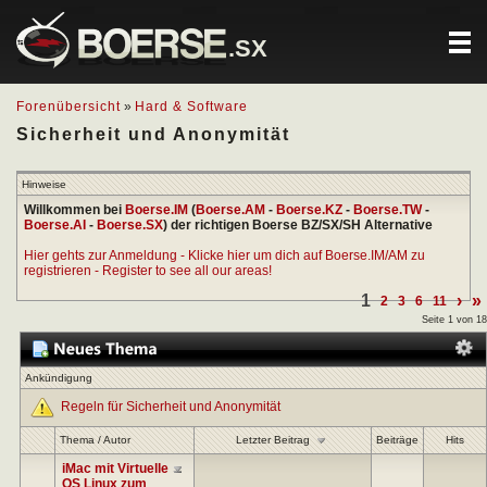
.SX
Forenübersicht
»
Hard & Software
Sicherheit und Anonymität
Hinweise
Willkommen bei
Boerse.IM
(
Boerse.AM
-
Boerse.KZ
-
Boerse.TW
-
Boerse.AI
-
Boerse.SX
) der richtigen Boerse BZ/SX/SH Alternative
Hier gehts zur Anmeldung - Klicke hier um dich auf Boerse.IM/AM zu
registrieren - Register to see all our areas!
1
›
»
2
3
6
11
Seite 1 von 18
Ankündigung
Regeln für Sicherheit und Anonymität
Letzter Beitrag
Thema
/
Autor
Beiträge
Hits
iMac mit Virtuelle
OS Linux zum