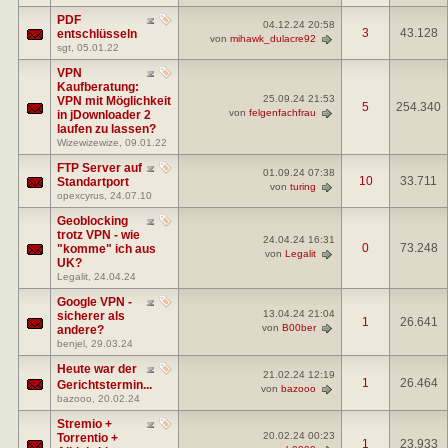
PDF
04.12.24
20:58
3
43.128
entschlüsseln
von
mihawk_dulacre92
sgt
, 05.01.22
VPN
Kaufberatung:
25.09.24
21:53
VPN mit Möglichkeit
5
254.340
von
felgenfachfrau
in jDownloader 2
laufen zu lassen?
Wizewizewize
, 09.01.22
FTP Server auf
01.09.24
07:38
10
33.711
Standartport
von
turing
opexcyrus
, 24.07.10
Geoblocking
trotz VPN - wie
24.04.24
16:31
0
73.248
"komme" ich aus
von
Legalit
UK?
Legalit
, 24.04.24
Google VPN -
13.04.24
21:04
sicherer als
1
26.641
von
B00ber
andere?
benjel
, 29.03.24
Heute war der
21.02.24
12:19
1
26.464
Gerichtstermin...
von
bazooo
bazooo
, 20.02.24
Stremio +
20.02.24
00:23
Torrentio +
1
23.933