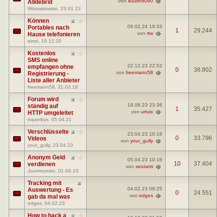
von
suush9090
Alldebrid
Wizewizewize
, 23.01.23
Können
09.02.24
19:33
Portables nach
1
29.244
von
rtw
Hause telefonieren
einei
, 19.12.20
Kostenlos
SMS online
22.12.23
22:52
empfangen ohne
0
38.802
von
freemann58
Registrierung -
Liste aller Anbieter
freemann58
, 31.03.18
Forum wird
18.08.23
23:36
ständig auf
1
35.427
von
urtuix
HTTP umgeleitet
equerbys
, 05.04.21
Verschlüsselte
23.04.23
10:16
0
33.796
Videos
von
your_gully
your_gully
, 23.04.23
Anonym Geld
05.04.23
10:16
10
37.404
verdienen
von
seotami
Journeyman
, 01.06.10
Tracking mit
04.02.23
08:25
Auswertung - Es
0
24.551
von
edges
gab da mal was
edges
, 04.02.23
How to hack a