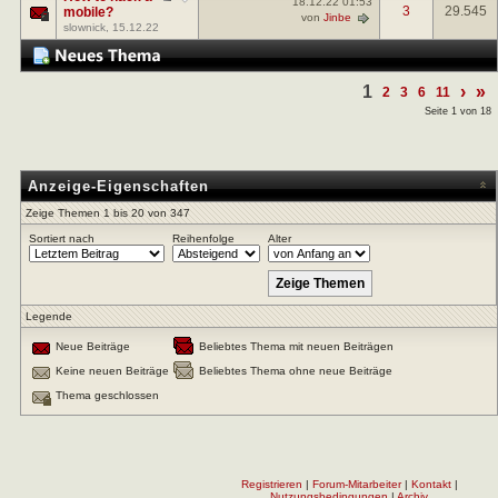
18.12.22
01:53
3
29.545
mobile?
von
Jinbe
slownick
, 15.12.22
1
›
»
2
3
6
11
Seite 1 von 18
Anzeige-Eigenschaften
Zeige Themen 1 bis 20 von 347
Sortiert nach
Reihenfolge
Alter
Legende
Neue Beiträge
Beliebtes Thema mit neuen Beiträgen
Keine neuen Beiträge
Beliebtes Thema ohne neue Beiträge
Thema geschlossen
Registrieren
|
Forum-Mitarbeiter
|
Kontakt
|
Nutzungsbedingungen
|
Archiv