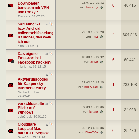
02.07.26
05:32
Downloaden
0
40.415
von
Trancery
benutzen mit VPN
und Proxy?
Trancery
, 02.07.26
Samsung S3
bzw. Android
22.10.25
06:29
Vollverschlüsselung
4
306.543
von
nitra
ist sicher, das weiß
ich nun!
nitra
, 24.06.16
Das eigene
18.08.25
19:32
Passwort bei
6
60.441
von
Jinbe
Facebook hacken?
rnbnights
, 07.12.15
Aktvierunscodes
22.03.25
14:20
für Kaspersky
1
238.108
von
killer9416
Internetsecurity
Deckschrubber
,
03.10.24
verschlüsselte
09.03.25
13:06
Bilder auf
1
24.038
von
lshare
Windows
polo2rock
, 26.01.25
Cloudflare
25.12.24
06:36
Loop auf Mac
0
25.480
von
BlueG6o
mit OCLP Sequoia
BlueG6o
, 25.12.24