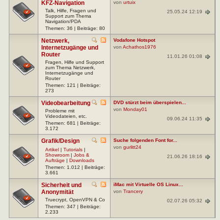
KFZ-Navigation
von
urtuix
Talk, Hilfe, Fragen und
25.05.24 12:19
Support zum Thema
Navigation/PDA
Themen: 36 | Beiträge: 80
Netzwerk,
Vodafone Hotspot
Internetzugänge und
von
Achathos1976
Router
11.01.26 01:08
Fragen, Hilfe und Support
zum Thema Netzwerk,
Internetzugänge und
Router
Themen: 121 | Beiträge:
273
Videobearbeitung
DVD stürzt beim überspielen...
von
Monday01
Probleme mit
Videodateien, etc.
09.06.24 11:35
Themen: 681 | Beiträge:
3.172
Grafik/Design
Suche folgenden Font for...
von
gurlitt24
Artikel
|
Tutorials
|
Showroom
|
Jobs &
21.06.26 18:16
Aufträge
|
Downloads
Themen: 1.012 | Beiträge:
3.661
Sicherheit und
iMac mit Virtuelle OS Linux...
Anonymität
von
Trancery
Truecrypt, OpenVPN & Co
02.07.26 05:32
Themen: 347 | Beiträge:
2.233