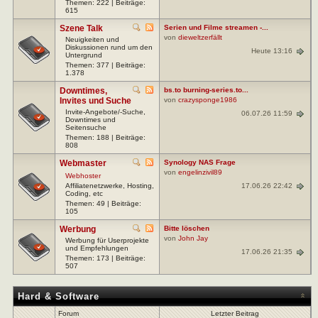
Themen: 222 | Beiträge:
615
Szene Talk
Serien und Filme streamen -...
von
dieweltzerfällt
Neuigkeiten und
Diskussionen rund um den
Heute 13:16
Untergrund
Themen: 377 | Beiträge:
1.378
Downtimes,
bs.to burning-series.to...
Invites und Suche
von
crazysponge1986
Invite-Angebote/-Suche,
06.07.26 11:59
Downtimes und
Seitensuche
Themen: 188 | Beiträge:
808
Webmaster
Synology NAS Frage
von
engelinzivil89
Webhoster
17.06.26 22:42
Affiliatenetzwerke, Hosting,
Coding, etc
Themen: 49 | Beiträge:
105
Werbung
Bitte löschen
von
John Jay
Werbung für Userprojekte
und Empfehlungen
17.06.26 21:35
Themen: 173 | Beiträge:
507
Hard & Software
Forum
Letzter Beitrag