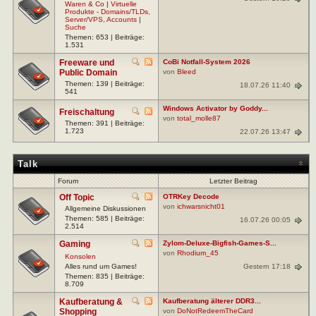
Waren & Co
|
Virtuelle
Produkte - Domains/TLDs,
Server/VPS, Accounts
|
Suche
Themen: 653 | Beiträge:
1.531
Freeware und
CoBi Notfall-System 2026
Public Domain
von
Bleed
Themen: 139 | Beiträge:
18.07.26 11:40
541
Windows Activator by Goddy...
Freischaltung
von
total_molle87
Themen: 391 | Beiträge:
1.723
22.07.26 13:47
Talk
Forum
Letzter Beitrag
Off Topic
OTRKey Decode
von
ichwarsnicht01
Allgemeine Diskussionen
Themen: 585 | Beiträge:
16.07.26 00:05
2.514
Gaming
Zylom-Deluxe-Bigfish-Games-S...
von
Rhodium_45
Konsolen
Gestern 17:18
Alles rund um Games!
Themen: 835 | Beiträge:
8.709
Kaufberatung &
Kaufberatung älterer DDR3...
Shopping
von
DoNotRedeemTheCard