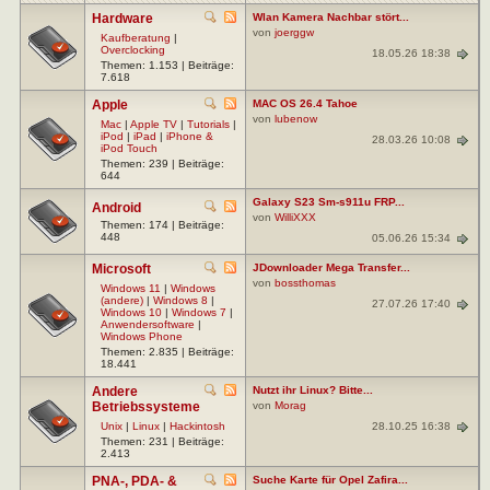
Hardware
Wlan Kamera Nachbar stört...
von
joerggw
Kaufberatung
|
Overclocking
18.05.26 18:38
Themen: 1.153 | Beiträge:
7.618
Apple
MAC OS 26.4 Tahoe
von
lubenow
Mac
|
Apple TV
|
Tutorials
|
iPod
|
iPad
|
iPhone &
28.03.26 10:08
iPod Touch
Themen: 239 | Beiträge:
644
Galaxy S23 Sm-s911u FRP...
Android
von
WilliXXX
Themen: 174 | Beiträge:
448
05.06.26 15:34
Microsoft
JDownloader Mega Transfer...
von
bossthomas
Windows 11
|
Windows
(andere)
|
Windows 8
|
27.07.26 17:40
Windows 10
|
Windows 7
|
Anwendersoftware
|
Windows Phone
Themen: 2.835 | Beiträge:
18.441
Andere
Nutzt ihr Linux? Bitte...
Betriebssysteme
von
Morag
28.10.25 16:38
Unix
|
Linux
|
Hackintosh
Themen: 231 | Beiträge:
2.413
PNA-, PDA- &
Suche Karte für Opel Zafira...