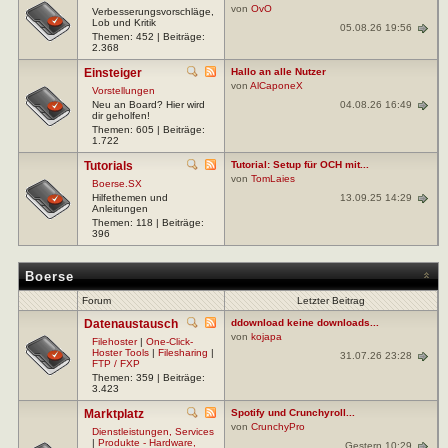
von
OvO
Verbesserungsvorschläge,
Lob und Kritik
05.08.26 19:56
Themen: 452 | Beiträge:
2.368
Einsteiger
Hallo an alle Nutzer
von
AlCaponeX
Vorstellungen
04.08.26 16:49
Neu an Board? Hier wird
dir geholfen!
Themen: 605 | Beiträge:
1.722
Tutorials
Tutorial: Setup für OCH mit...
von
TomLaies
Boerse.SX
13.09.25 14:29
Hilfethemen und
Anleitungen
Themen: 118 | Beiträge:
396
Boerse
Forum
Letzter Beitrag
Datenaustausch
ddownload keine downloads...
von
kojapa
Filehoster
|
One-Click-
Hoster Tools
|
Filesharing
|
31.07.26 23:28
FTP / FXP
Themen: 359 | Beiträge:
3.423
Marktplatz
Spotify und Crunchyroll...
von
CrunchyPro
Dienstleistungen, Services
|
Produkte - Hardware,
Gestern 10:29