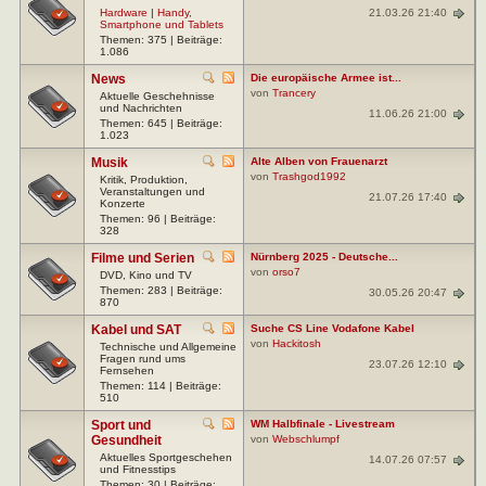
21.03.26 21:40
Hardware
|
Handy,
Smartphone und Tablets
Themen: 375 | Beiträge:
1.086
News
Die europäische Armee ist...
von
Trancery
Aktuelle Geschehnisse
und Nachrichten
11.06.26 21:00
Themen: 645 | Beiträge:
1.023
Musik
Alte Alben von Frauenarzt
von
Trashgod1992
Kritik, Produktion,
Veranstaltungen und
21.07.26 17:40
Konzerte
Themen: 96 | Beiträge:
328
Filme und Serien
Nürnberg 2025 - Deutsche...
von
orso7
DVD, Kino und TV
Themen: 283 | Beiträge:
30.05.26 20:47
870
Kabel und SAT
Suche CS Line Vodafone Kabel
von
Hackitosh
Technische und Allgemeine
Fragen rund ums
23.07.26 12:10
Fernsehen
Themen: 114 | Beiträge:
510
Sport und
WM Halbfinale - Livestream
Gesundheit
von
Webschlumpf
Aktuelles Sportgeschehen
14.07.26 07:57
und Fitnesstips
Themen: 30 | Beiträge: