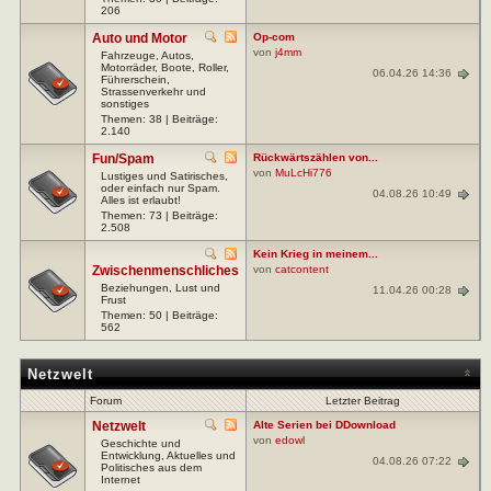
206
Auto und Motor
Op-com
von
j4mm
Fahrzeuge, Autos,
Motorräder, Boote, Roller,
06.04.26 14:36
Führerschein,
Strassenverkehr und
sonstiges
Themen: 38 | Beiträge:
2.140
Fun/Spam
Rückwärtszählen von...
von
MuLcHi776
Lustiges und Satirisches,
oder einfach nur Spam.
04.08.26 10:49
Alles ist erlaubt!
Themen: 73 | Beiträge:
2.508
Kein Krieg in meinem...
Zwischenmenschliches
von
catcontent
Beziehungen, Lust und
11.04.26 00:28
Frust
Themen: 50 | Beiträge:
562
Netzwelt
Forum
Letzter Beitrag
Netzwelt
Alte Serien bei DDownload
von
edowl
Geschichte und
Entwicklung, Aktuelles und
04.08.26 07:22
Politisches aus dem
Internet