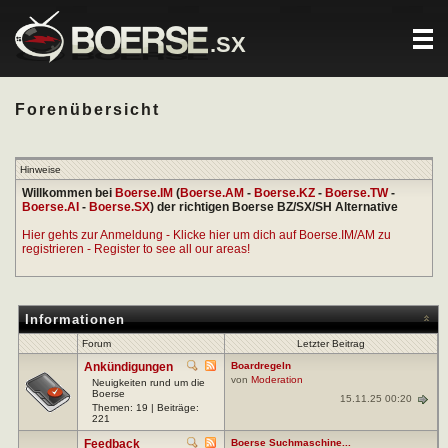
.SX
Forenübersicht
Hinweise
Willkommen bei
Boerse.IM
(
Boerse.AM
-
Boerse.KZ
-
Boerse.TW
-
Boerse.AI
-
Boerse.SX
) der richtigen Boerse BZ/SX/SH Alternative
Hier gehts zur Anmeldung - Klicke hier um dich auf Boerse.IM/AM zu
registrieren - Register to see all our areas!
Informationen
Forum
Letzter Beitrag
Ankündigungen
Boardregeln
von
Moderation
Neuigkeiten rund um die
Boerse
15.11.25 00:20
Themen: 19 | Beiträge:
221
Feedback
Boerse Suchmaschine...