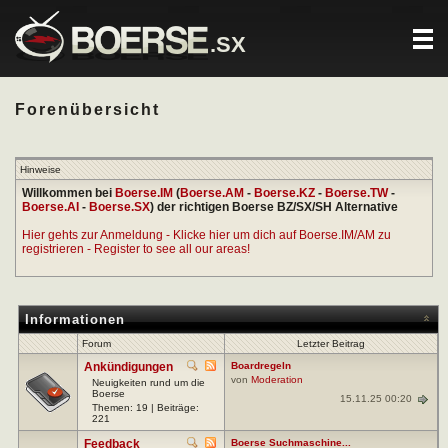
.SX
Forenübersicht
Hinweise
Willkommen bei
Boerse.IM
(
Boerse.AM
-
Boerse.KZ
-
Boerse.TW
-
Boerse.AI
-
Boerse.SX
) der richtigen Boerse BZ/SX/SH Alternative
Hier gehts zur Anmeldung - Klicke hier um dich auf Boerse.IM/AM zu
registrieren - Register to see all our areas!
Informationen
Forum
Letzter Beitrag
Ankündigungen
Boardregeln
von
Moderation
Neuigkeiten rund um die
Boerse
15.11.25 00:20
Themen: 19 | Beiträge:
221
Feedback
Boerse Suchmaschine...