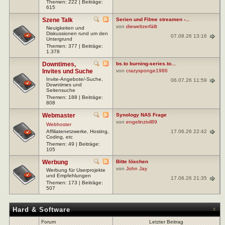
Themen: 222 | Beiträge:
615
Szene Talk
Serien und Filme streamen -...
von
dieweltzerfällt
Neuigkeiten und
Diskussionen rund um den
07.08.26 13:16
Untergrund
Themen: 377 | Beiträge:
1.378
Downtimes,
bs.to burning-series.to...
Invites und Suche
von
crazysponge1986
Invite-Angebote/-Suche,
06.07.26 11:59
Downtimes und
Seitensuche
Themen: 188 | Beiträge:
808
Webmaster
Synology NAS Frage
von
engelinzivil89
Webhoster
17.06.26 22:42
Affiliatenetzwerke, Hosting,
Coding, etc
Themen: 49 | Beiträge:
105
Werbung
Bitte löschen
von
John Jay
Werbung für Userprojekte
und Empfehlungen
17.06.26 21:35
Themen: 173 | Beiträge:
507
Hard & Software
Forum
Letzter Beitrag