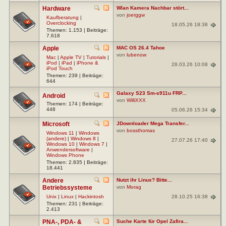
Hardware
Wlan Kamera Nachbar stört...
von
joerggw
Kaufberatung
|
Overclocking
18.05.26 18:38
Themen: 1.153 | Beiträge:
7.618
Apple
MAC OS 26.4 Tahoe
von
lubenow
Mac
|
Apple TV
|
Tutorials
|
iPod
|
iPad
|
iPhone &
28.03.26 10:08
iPod Touch
Themen: 239 | Beiträge:
644
Galaxy S23 Sm-s911u FRP...
Android
von
WilliXXX
Themen: 174 | Beiträge:
448
05.06.26 15:34
Microsoft
JDownloader Mega Transfer...
von
bossthomas
Windows 11
|
Windows
(andere)
|
Windows 8
|
27.07.26 17:40
Windows 10
|
Windows 7
|
Anwendersoftware
|
Windows Phone
Themen: 2.835 | Beiträge:
18.441
Andere
Nutzt ihr Linux? Bitte...
Betriebssysteme
von
Morag
28.10.25 16:38
Unix
|
Linux
|
Hackintosh
Themen: 231 | Beiträge:
2.413
PNA-, PDA- &
Suche Karte für Opel Zafira...