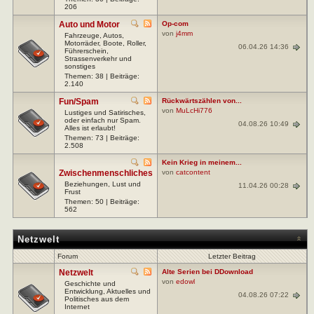
206
Auto und Motor
Op-com
von
j4mm
Fahrzeuge, Autos,
Motorräder, Boote, Roller,
06.04.26 14:36
Führerschein,
Strassenverkehr und
sonstiges
Themen: 38 | Beiträge:
2.140
Fun/Spam
Rückwärtszählen von...
von
MuLcHi776
Lustiges und Satirisches,
oder einfach nur Spam.
04.08.26 10:49
Alles ist erlaubt!
Themen: 73 | Beiträge:
2.508
Kein Krieg in meinem...
Zwischenmenschliches
von
catcontent
Beziehungen, Lust und
11.04.26 00:28
Frust
Themen: 50 | Beiträge:
562
Netzwelt
Forum
Letzter Beitrag
Netzwelt
Alte Serien bei DDownload
von
edowl
Geschichte und
Entwicklung, Aktuelles und
04.08.26 07:22
Politisches aus dem
Internet