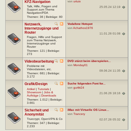
KFZ-Navigation
von
urtuix
Talk, Hilfe, Fragen und
25.05.24 12:19
Support zum Thema
Navigation/PDA
Themen: 36 | Beiträge: 80
Netzwerk,
Vodafone Hotspot
Internetzugänge und
von
Achathos1976
Router
11.01.26 01:08
Fragen, Hilfe und Support
zum Thema Netzwerk,
Internetzugänge und
Router
Themen: 121 | Beiträge:
273
Videobearbeitung
DVD stürzt beim überspielen...
von
Monday01
Probleme mit
Videodateien, etc.
09.06.24 11:35
Themen: 681 | Beiträge:
3.172
Grafik/Design
Suche folgenden Font for...
von
gurlitt24
Artikel
|
Tutorials
|
Showroom
|
Jobs &
21.06.26 18:16
Aufträge
|
Downloads
Themen: 1.012 | Beiträge:
3.661
Sicherheit und
iMac mit Virtuelle OS Linux...
Anonymität
von
Trancery
Truecrypt, OpenVPN & Co
02.07.26 05:32
Themen: 347 | Beiträge:
2.233