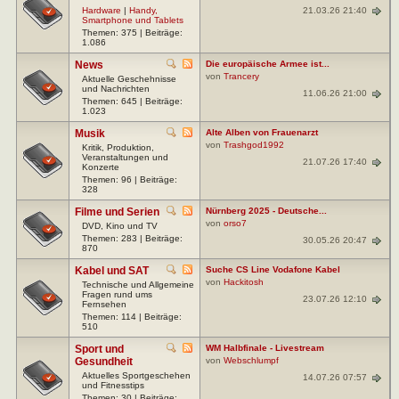
21.03.26 21:40
Hardware
|
Handy,
Smartphone und Tablets
Themen: 375 | Beiträge:
1.086
News
Die europäische Armee ist...
von
Trancery
Aktuelle Geschehnisse
und Nachrichten
11.06.26 21:00
Themen: 645 | Beiträge:
1.023
Musik
Alte Alben von Frauenarzt
von
Trashgod1992
Kritik, Produktion,
Veranstaltungen und
21.07.26 17:40
Konzerte
Themen: 96 | Beiträge:
328
Filme und Serien
Nürnberg 2025 - Deutsche...
von
orso7
DVD, Kino und TV
Themen: 283 | Beiträge:
30.05.26 20:47
870
Kabel und SAT
Suche CS Line Vodafone Kabel
von
Hackitosh
Technische und Allgemeine
Fragen rund ums
23.07.26 12:10
Fernsehen
Themen: 114 | Beiträge:
510
Sport und
WM Halbfinale - Livestream
Gesundheit
von
Webschlumpf
Aktuelles Sportgeschehen
14.07.26 07:57
und Fitnesstips
Themen: 30 | Beiträge: