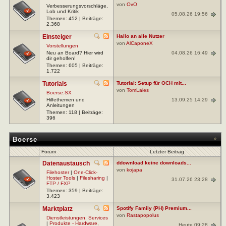
von
OvO
Verbesserungsvorschläge,
Lob und Kritik
05.08.26 19:56
Themen: 452 | Beiträge:
2.368
Einsteiger
Hallo an alle Nutzer
von
AlCaponeX
Vorstellungen
04.08.26 16:49
Neu an Board? Hier wird
dir geholfen!
Themen: 605 | Beiträge:
1.722
Tutorials
Tutorial: Setup für OCH mit...
von
TomLaies
Boerse.SX
13.09.25 14:29
Hilfethemen und
Anleitungen
Themen: 118 | Beiträge:
396
Boerse
Forum
Letzter Beitrag
Datenaustausch
ddownload keine downloads...
von
kojapa
Filehoster
|
One-Click-
Hoster Tools
|
Filesharing
|
31.07.26 23:28
FTP / FXP
Themen: 359 | Beiträge:
3.423
Marktplatz
Spotify Family (PH) Premium...
von
Rastapopolus
Dienstleistungen, Services
|
Produkte - Hardware,
Heute 09:28