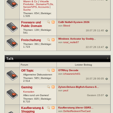
Waren & Co
|
Virtuelle
Produkte - Domains/TLDs,
Server/VPS, Accounts
|
Suche
Themen: 654 | Beiträge:
1.535
Freeware und
CoBi Notfall-System 2026
Public Domain
von
Bleed
Themen: 139 | Beiträge:
18.07.26 11:40
541
Windows Activator by Goddy...
Freischaltung
von
total_molle87
Themen: 391 | Beiträge:
1.723
22.07.26 13:47
Talk
Forum
Letzter Beitrag
Off Topic
OTRKey Decode
von
ichwarsnicht01
Allgemeine Diskussionen
Themen: 585 | Beiträge:
16.07.26 00:05
2.514
Gaming
Zylom-Deluxe-Bigfish-Games-S...
von
pezl
Konsolen
Gestern 15:07
Alles rund um Games!
Themen: 835 | Beiträge:
8.710
Kaufberatung &
Kaufberatung älterer DDR3...
Shopping
von
DoNotRedeemTheCard