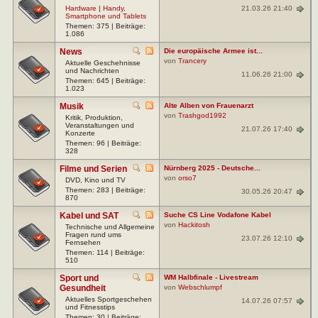
21.03.26 21:40
Hardware
|
Handy,
Smartphone und Tablets
Themen: 375 | Beiträge:
1.086
News
Die europäische Armee ist...
von
Trancery
Aktuelle Geschehnisse
und Nachrichten
11.06.26 21:00
Themen: 645 | Beiträge:
1.023
Musik
Alte Alben von Frauenarzt
von
Trashgod1992
Kritik, Produktion,
Veranstaltungen und
21.07.26 17:40
Konzerte
Themen: 96 | Beiträge:
328
Filme und Serien
Nürnberg 2025 - Deutsche...
von
orso7
DVD, Kino und TV
Themen: 283 | Beiträge:
30.05.26 20:47
870
Kabel und SAT
Suche CS Line Vodafone Kabel
von
Hackitosh
Technische und Allgemeine
Fragen rund ums
23.07.26 12:10
Fernsehen
Themen: 114 | Beiträge:
510
Sport und
WM Halbfinale - Livestream
Gesundheit
von
Webschlumpf
Aktuelles Sportgeschehen
14.07.26 07:57
und Fitnesstips
Themen: 30 | Beiträge: