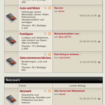
206
Auto und Motor
Op-com
von
j4mm
Fahrzeuge, Autos,
Motorräder, Boote, Roller,
06.04.26 14:36
Führerschein,
Strassenverkehr und
sonstiges
Themen: 38 | Beiträge:
2.140
Fun/Spam
Rückwärtszählen von...
von
MuLcHi776
Lustiges und Satirisches,
oder einfach nur Spam.
04.08.26 10:49
Alles ist erlaubt!
Themen: 73 | Beiträge:
2.508
Kein Krieg in meinem...
Zwischenmenschliches
von
catcontent
Beziehungen, Lust und
11.04.26 00:28
Frust
Themen: 50 | Beiträge:
562
Netzwelt
Forum
Letzter Beitrag
Netzwelt
Alte Serien bei DDownload
von
edowl
Geschichte und
Entwicklung, Aktuelles und
04.08.26 07:22
Politisches aus dem
Internet