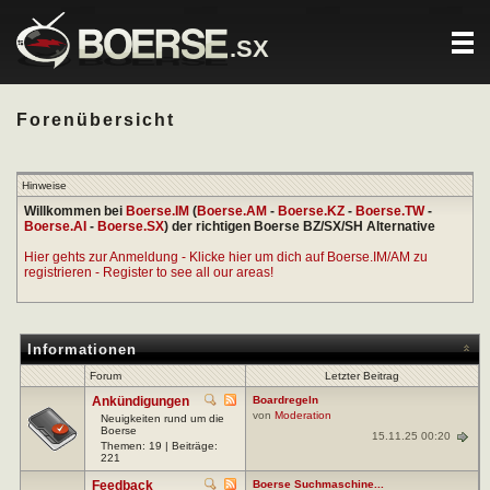
.SX
Forenübersicht
Hinweise
Willkommen bei
Boerse.IM
(
Boerse.AM
-
Boerse.KZ
-
Boerse.TW
-
Boerse.AI
-
Boerse.SX
) der richtigen Boerse BZ/SX/SH Alternative
Hier gehts zur Anmeldung - Klicke hier um dich auf Boerse.IM/AM zu
registrieren - Register to see all our areas!
Informationen
Forum
Letzter Beitrag
Ankündigungen
Boardregeln
von
Moderation
Neuigkeiten rund um die
Boerse
15.11.25 00:20
Themen: 19 | Beiträge:
221
Feedback
Boerse Suchmaschine...