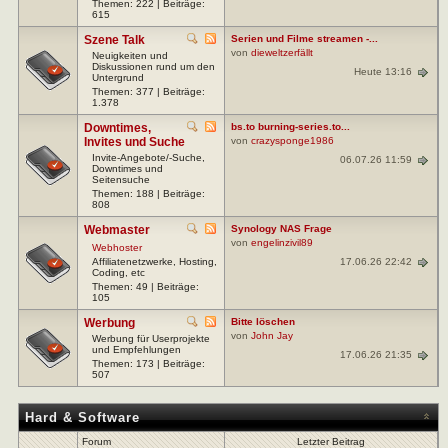
Themen: 222 | Beiträge:
615
Szene Talk
Serien und Filme streamen -...
von
dieweltzerfällt
Neuigkeiten und
Diskussionen rund um den
Heute 13:16
Untergrund
Themen: 377 | Beiträge:
1.378
Downtimes,
bs.to burning-series.to...
Invites und Suche
von
crazysponge1986
Invite-Angebote/-Suche,
06.07.26 11:59
Downtimes und
Seitensuche
Themen: 188 | Beiträge:
808
Webmaster
Synology NAS Frage
von
engelinzivil89
Webhoster
17.06.26 22:42
Affiliatenetzwerke, Hosting,
Coding, etc
Themen: 49 | Beiträge:
105
Werbung
Bitte löschen
von
John Jay
Werbung für Userprojekte
und Empfehlungen
17.06.26 21:35
Themen: 173 | Beiträge:
507
Hard & Software
Forum
Letzter Beitrag