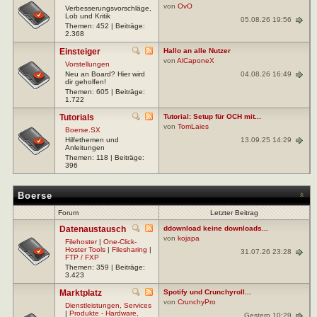
von
OvO
Verbesserungsvorschläge,
Lob und Kritik
05.08.26 19:56
Themen: 452 | Beiträge:
2.368
Einsteiger
Hallo an alle Nutzer
von
AlCaponeX
Vorstellungen
04.08.26 16:49
Neu an Board? Hier wird
dir geholfen!
Themen: 605 | Beiträge:
1.722
Tutorials
Tutorial: Setup für OCH mit...
von
TomLaies
Boerse.SX
13.09.25 14:29
Hilfethemen und
Anleitungen
Themen: 118 | Beiträge:
396
Boerse
Forum
Letzter Beitrag
Datenaustausch
ddownload keine downloads...
von
kojapa
Filehoster
|
One-Click-
Hoster Tools
|
Filesharing
|
31.07.26 23:28
FTP / FXP
Themen: 359 | Beiträge:
3.423
Marktplatz
Spotify und Crunchyroll...
von
CrunchyPro
Dienstleistungen, Services
|
Produkte - Hardware,
Gestern 10:29