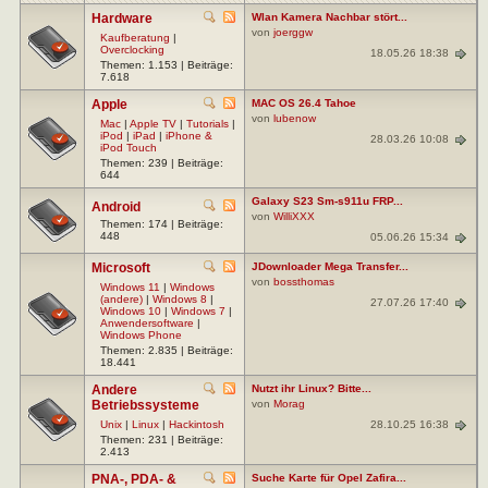
Hardware
Wlan Kamera Nachbar stört...
von
joerggw
Kaufberatung
|
Overclocking
18.05.26 18:38
Themen: 1.153 | Beiträge:
7.618
Apple
MAC OS 26.4 Tahoe
von
lubenow
Mac
|
Apple TV
|
Tutorials
|
iPod
|
iPad
|
iPhone &
28.03.26 10:08
iPod Touch
Themen: 239 | Beiträge:
644
Galaxy S23 Sm-s911u FRP...
Android
von
WilliXXX
Themen: 174 | Beiträge:
448
05.06.26 15:34
Microsoft
JDownloader Mega Transfer...
von
bossthomas
Windows 11
|
Windows
(andere)
|
Windows 8
|
27.07.26 17:40
Windows 10
|
Windows 7
|
Anwendersoftware
|
Windows Phone
Themen: 2.835 | Beiträge:
18.441
Andere
Nutzt ihr Linux? Bitte...
Betriebssysteme
von
Morag
28.10.25 16:38
Unix
|
Linux
|
Hackintosh
Themen: 231 | Beiträge:
2.413
PNA-, PDA- &
Suche Karte für Opel Zafira...