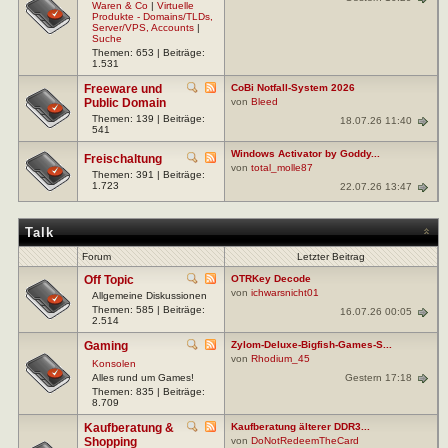
Waren & Co
|
Virtuelle
Produkte - Domains/TLDs,
Server/VPS, Accounts
|
Suche
Themen: 653 | Beiträge:
1.531
Freeware und
CoBi Notfall-System 2026
Public Domain
von
Bleed
Themen: 139 | Beiträge:
18.07.26 11:40
541
Windows Activator by Goddy...
Freischaltung
von
total_molle87
Themen: 391 | Beiträge:
1.723
22.07.26 13:47
Talk
Forum
Letzter Beitrag
Off Topic
OTRKey Decode
von
ichwarsnicht01
Allgemeine Diskussionen
Themen: 585 | Beiträge:
16.07.26 00:05
2.514
Gaming
Zylom-Deluxe-Bigfish-Games-S...
von
Rhodium_45
Konsolen
Gestern 17:18
Alles rund um Games!
Themen: 835 | Beiträge:
8.709
Kaufberatung &
Kaufberatung älterer DDR3...
Shopping
von
DoNotRedeemTheCard