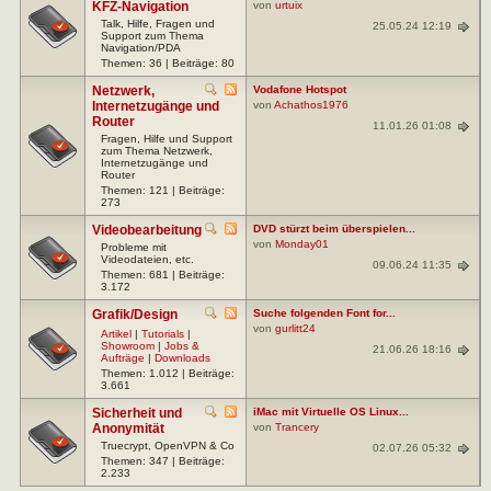
KFZ-Navigation
von
urtuix
Talk, Hilfe, Fragen und
25.05.24 12:19
Support zum Thema
Navigation/PDA
Themen: 36 | Beiträge: 80
Netzwerk,
Vodafone Hotspot
Internetzugänge und
von
Achathos1976
Router
11.01.26 01:08
Fragen, Hilfe und Support
zum Thema Netzwerk,
Internetzugänge und
Router
Themen: 121 | Beiträge:
273
Videobearbeitung
DVD stürzt beim überspielen...
von
Monday01
Probleme mit
Videodateien, etc.
09.06.24 11:35
Themen: 681 | Beiträge:
3.172
Grafik/Design
Suche folgenden Font for...
von
gurlitt24
Artikel
|
Tutorials
|
Showroom
|
Jobs &
21.06.26 18:16
Aufträge
|
Downloads
Themen: 1.012 | Beiträge:
3.661
Sicherheit und
iMac mit Virtuelle OS Linux...
Anonymität
von
Trancery
Truecrypt, OpenVPN & Co
02.07.26 05:32
Themen: 347 | Beiträge:
2.233