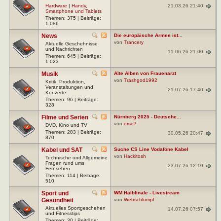
21.03.26 21:40
Hardware
|
Handy,
Smartphone und Tablets
Themen: 375 | Beiträge:
1.086
News
Die europäische Armee ist...
von
Trancery
Aktuelle Geschehnisse
und Nachrichten
11.06.26 21:00
Themen: 645 | Beiträge:
1.023
Musik
Alte Alben von Frauenarzt
von
Trashgod1992
Kritik, Produktion,
Veranstaltungen und
21.07.26 17:40
Konzerte
Themen: 96 | Beiträge:
328
Filme und Serien
Nürnberg 2025 - Deutsche...
von
orso7
DVD, Kino und TV
Themen: 283 | Beiträge:
30.05.26 20:47
870
Kabel und SAT
Suche CS Line Vodafone Kabel
von
Hackitosh
Technische und Allgemeine
Fragen rund ums
23.07.26 12:10
Fernsehen
Themen: 114 | Beiträge:
510
Sport und
WM Halbfinale - Livestream
Gesundheit
von
Webschlumpf
Aktuelles Sportgeschehen
14.07.26 07:57
und Fitnesstips
Themen: 30 | Beiträge: