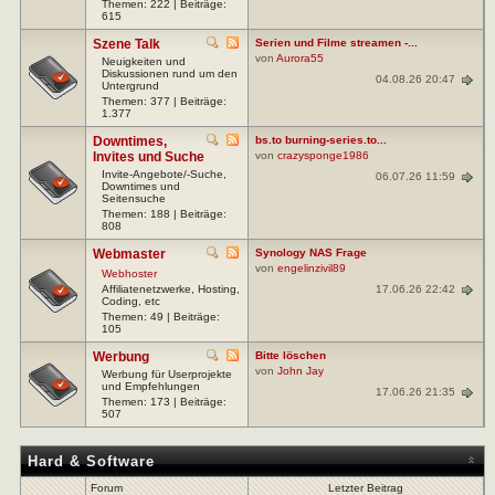
Themen: 222 | Beiträge:
615
Szene Talk
Serien und Filme streamen -...
von
Aurora55
Neuigkeiten und
Diskussionen rund um den
04.08.26 20:47
Untergrund
Themen: 377 | Beiträge:
1.377
Downtimes,
bs.to burning-series.to...
Invites und Suche
von
crazysponge1986
Invite-Angebote/-Suche,
06.07.26 11:59
Downtimes und
Seitensuche
Themen: 188 | Beiträge:
808
Webmaster
Synology NAS Frage
von
engelinzivil89
Webhoster
17.06.26 22:42
Affiliatenetzwerke, Hosting,
Coding, etc
Themen: 49 | Beiträge:
105
Werbung
Bitte löschen
von
John Jay
Werbung für Userprojekte
und Empfehlungen
17.06.26 21:35
Themen: 173 | Beiträge:
507
Hard & Software
Forum
Letzter Beitrag