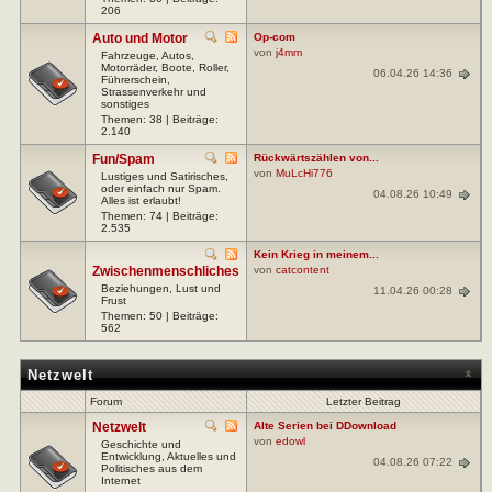
206
Auto und Motor
Op-com
von
j4mm
Fahrzeuge, Autos,
Motorräder, Boote, Roller,
06.04.26 14:36
Führerschein,
Strassenverkehr und
sonstiges
Themen: 38 | Beiträge:
2.140
Fun/Spam
Rückwärtszählen von...
von
MuLcHi776
Lustiges und Satirisches,
oder einfach nur Spam.
04.08.26 10:49
Alles ist erlaubt!
Themen: 74 | Beiträge:
2.535
Kein Krieg in meinem...
Zwischenmenschliches
von
catcontent
Beziehungen, Lust und
11.04.26 00:28
Frust
Themen: 50 | Beiträge:
562
Netzwelt
Forum
Letzter Beitrag
Netzwelt
Alte Serien bei DDownload
von
edowl
Geschichte und
Entwicklung, Aktuelles und
04.08.26 07:22
Politisches aus dem
Internet