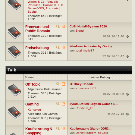
Waren & Co
|
Virtuelle
Produkte - Domains/TLDs,
Server/VPS, Accounts
|
Suche
Themen: 653 | Beiträge:
1.531
Freeware und
CoBi Notfall-System 2026
Public Domain
von
Bleed
Themen: 139 | Beiträge:
18.07.26 11:40
541
Windows Activator by Goddy...
Freischaltung
von
total_molle87
Themen: 391 | Beiträge:
1.723
22.07.26 13:47
Talk
Forum
Letzter Beitrag
Off Topic
OTRKey Decode
von
ichwarsnicht01
Allgemeine Diskussionen
Themen: 585 | Beiträge:
16.07.26 00:05
2.514
Gaming
Zylom-Deluxe-Bigfish-Games-S...
von
Rhodium_45
Konsolen
Heute 17:18
Alles rund um Games!
Themen: 835 | Beiträge:
8.709
Kaufberatung &
Kaufberatung älterer DDR3...
Shopping
von
DoNotRedeemTheCard