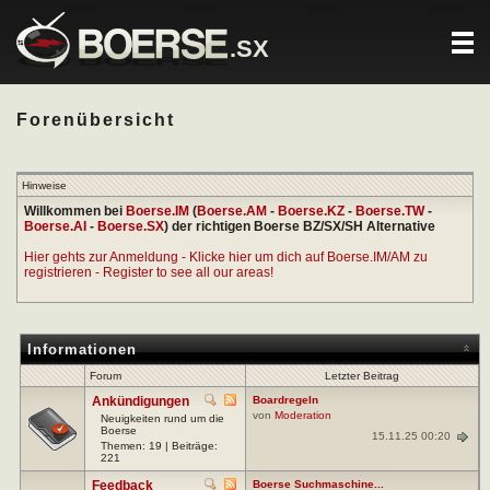
.SX
Forenübersicht
Hinweise
Willkommen bei
Boerse.IM
(
Boerse.AM
-
Boerse.KZ
-
Boerse.TW
-
Boerse.AI
-
Boerse.SX
) der richtigen Boerse BZ/SX/SH Alternative
Hier gehts zur Anmeldung - Klicke hier um dich auf Boerse.IM/AM zu
registrieren - Register to see all our areas!
Informationen
Forum
Letzter Beitrag
Ankündigungen
Boardregeln
von
Moderation
Neuigkeiten rund um die
Boerse
15.11.25 00:20
Themen: 19 | Beiträge:
221
Feedback
Boerse Suchmaschine...