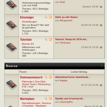
von
OvO
Verbesserungsvorschläge,
Lob und Kritik
Gestern 19:56
Themen: 452 | Beiträge:
2.368
Einsteiger
Hallo an alle Nutzer
von
AlCaponeX
Vorstellungen
04.08.26 16:49
Neu an Board? Hier wird
dir geholfen!
Themen: 605 | Beiträge:
1.722
Tutorials
Tutorial: Setup für OCH mit...
von
TomLaies
Boerse.SX
13.09.25 14:29
Hilfethemen und
Anleitungen
Themen: 118 | Beiträge:
396
Boerse
Forum
Letzter Beitrag
Datenaustausch
ddownload keine downloads...
von
kojapa
Filehoster
|
One-Click-
Hoster Tools
|
Filesharing
|
31.07.26 23:28
FTP / FXP
Themen: 359 | Beiträge:
3.423
Marktplatz
Spotify und Crunchyroll...
von
CrunchyPro
Dienstleistungen, Services
|
Produkte - Hardware,
Heute 10:29