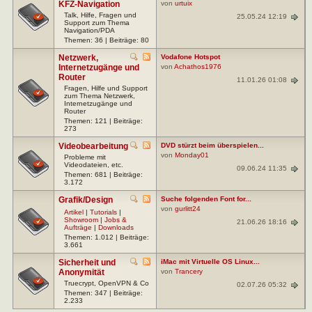
KFZ-Navigation
von
urtuix
Talk, Hilfe, Fragen und
25.05.24 12:19
Support zum Thema
Navigation/PDA
Themen: 36 | Beiträge: 80
Netzwerk,
Vodafone Hotspot
Internetzugänge und
von
Achathos1976
Router
11.01.26 01:08
Fragen, Hilfe und Support
zum Thema Netzwerk,
Internetzugänge und
Router
Themen: 121 | Beiträge:
273
Videobearbeitung
DVD stürzt beim überspielen...
von
Monday01
Probleme mit
Videodateien, etc.
09.06.24 11:35
Themen: 681 | Beiträge:
3.172
Grafik/Design
Suche folgenden Font for...
von
gurlitt24
Artikel
|
Tutorials
|
Showroom
|
Jobs &
21.06.26 18:16
Aufträge
|
Downloads
Themen: 1.012 | Beiträge:
3.661
Sicherheit und
iMac mit Virtuelle OS Linux...
Anonymität
von
Trancery
Truecrypt, OpenVPN & Co
02.07.26 05:32
Themen: 347 | Beiträge:
2.233