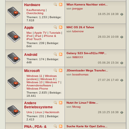
Hardware
Wlan Kamera Nachbar stört...
von
joerggw
Kaufberatung
|
Overclocking
18.05.26 18:38
Themen: 1.153 | Beiträge:
7.618
Apple
MAC OS 26.4 Tahoe
von
lubenow
Mac
|
Apple TV
|
Tutorials
|
iPod
|
iPad
|
iPhone &
28.03.26 10:08
iPod Touch
Themen: 239 | Beiträge:
644
Galaxy S23 Sm-s911u FRP...
Android
von
WilliXXX
Themen: 174 | Beiträge:
448
05.06.26 15:34
Microsoft
JDownloader Mega Transfer...
von
bossthomas
Windows 11
|
Windows
(andere)
|
Windows 8
|
27.07.26 17:40
Windows 10
|
Windows 7
|
Anwendersoftware
|
Windows Phone
Themen: 2.835 | Beiträge:
18.441
Andere
Nutzt ihr Linux? Bitte...
Betriebssysteme
von
Morag
28.10.25 16:38
Unix
|
Linux
|
Hackintosh
Themen: 231 | Beiträge:
2.413
PNA-, PDA- &
Suche Karte für Opel Zafira...