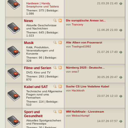
21.03.26 21:40
Hardware
|
Handy,
Smartphone und Tablets
Themen: 375 | Beiträge:
1.086
News
Die europäische Armee ist...
von
Trancery
Aktuelle Geschehnisse
und Nachrichten
11.06.26 21:00
Themen: 645 | Beiträge:
1.023
Musik
Alte Alben von Frauenarzt
von
Trashgod1992
Kritik, Produktion,
Veranstaltungen und
21.07.26 17:40
Konzerte
Themen: 96 | Beiträge:
328
Filme und Serien
Nürnberg 2025 - Deutsche...
von
orso7
DVD, Kino und TV
Themen: 283 | Beiträge:
30.05.26 20:47
870
Kabel und SAT
Suche CS Line Vodafone Kabel
von
Hackitosh
Technische und Allgemeine
Fragen rund ums
23.07.26 12:10
Fernsehen
Themen: 114 | Beiträge:
510
Sport und
WM Halbfinale - Livestream
Gesundheit
von
Webschlumpf
Aktuelles Sportgeschehen
14.07.26 07:57
und Fitnesstips
Themen: 30 | Beiträge: