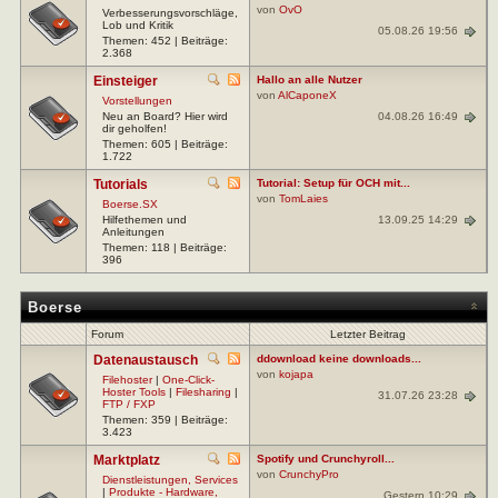
von
OvO
Verbesserungsvorschläge,
Lob und Kritik
05.08.26 19:56
Themen: 452 | Beiträge:
2.368
Einsteiger
Hallo an alle Nutzer
von
AlCaponeX
Vorstellungen
04.08.26 16:49
Neu an Board? Hier wird
dir geholfen!
Themen: 605 | Beiträge:
1.722
Tutorials
Tutorial: Setup für OCH mit...
von
TomLaies
Boerse.SX
13.09.25 14:29
Hilfethemen und
Anleitungen
Themen: 118 | Beiträge:
396
Boerse
Forum
Letzter Beitrag
Datenaustausch
ddownload keine downloads...
von
kojapa
Filehoster
|
One-Click-
Hoster Tools
|
Filesharing
|
31.07.26 23:28
FTP / FXP
Themen: 359 | Beiträge:
3.423
Marktplatz
Spotify und Crunchyroll...
von
CrunchyPro
Dienstleistungen, Services
|
Produkte - Hardware,
Gestern 10:29