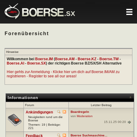
.SX
Forenübersicht
Hinweise
Willkommen bei
Boerse.IM
(
Boerse.AM
-
Boerse.KZ
-
Boerse.TW
-
Boerse.AI
-
Boerse.SX
) der richtigen Boerse BZ/SX/SH Alternative
Hier gehts zur Anmeldung - Klicke hier um dich auf Boerse.IM/AM zu
registrieren - Register to see all our areas!
Informationen
Forum
Letzter Beitrag
Ankündigungen
Boardregeln
von
Moderation
Neuigkeiten rund um die
Boerse
15.11.25 00:20
Themen: 19 | Beiträge:
221
Feedback
Boerse Suchmaschine...