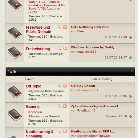
Waren & Co
|
Virtuelle
Produkte - Domains/TLDs,
Server/VPS, Accounts
|
Suche
Themen: 653 | Beiträge:
1.531
Freeware und
CoBi Notfall-System 2026
Public Domain
von
Bleed
Themen: 139 | Beiträge:
18.07.26 11:40
541
Windows Activator by Goddy...
Freischaltung
von
total_molle87
Themen: 391 | Beiträge:
1.723
22.07.26 13:47
Talk
Forum
Letzter Beitrag
Off Topic
OTRKey Decode
von
ichwarsnicht01
Allgemeine Diskussionen
Themen: 585 | Beiträge:
16.07.26 00:05
2.514
Gaming
Zylom-Deluxe-Bigfish-Games-S...
von
Rhodium_45
Konsolen
Gestern 17:18
Alles rund um Games!
Themen: 835 | Beiträge:
8.709
Kaufberatung &
Kaufberatung älterer DDR3...
Shopping
von
DoNotRedeemTheCard