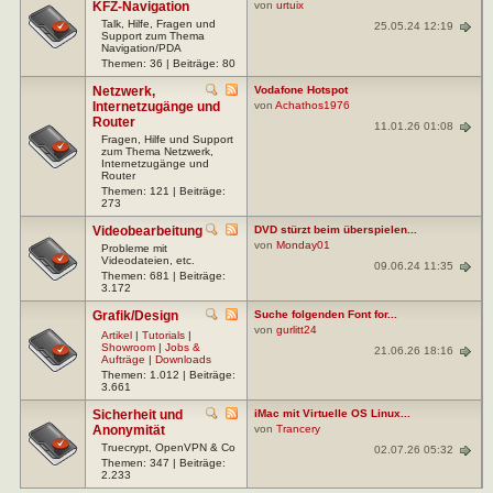
KFZ-Navigation
von
urtuix
Talk, Hilfe, Fragen und
25.05.24 12:19
Support zum Thema
Navigation/PDA
Themen: 36 | Beiträge: 80
Netzwerk,
Vodafone Hotspot
Internetzugänge und
von
Achathos1976
Router
11.01.26 01:08
Fragen, Hilfe und Support
zum Thema Netzwerk,
Internetzugänge und
Router
Themen: 121 | Beiträge:
273
Videobearbeitung
DVD stürzt beim überspielen...
von
Monday01
Probleme mit
Videodateien, etc.
09.06.24 11:35
Themen: 681 | Beiträge:
3.172
Grafik/Design
Suche folgenden Font for...
von
gurlitt24
Artikel
|
Tutorials
|
Showroom
|
Jobs &
21.06.26 18:16
Aufträge
|
Downloads
Themen: 1.012 | Beiträge:
3.661
Sicherheit und
iMac mit Virtuelle OS Linux...
Anonymität
von
Trancery
Truecrypt, OpenVPN & Co
02.07.26 05:32
Themen: 347 | Beiträge:
2.233