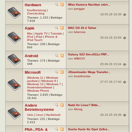
Hardware
Wlan Kamera Nachbar stört...
von
joerggw
Kaufberatung
|
Overclocking
18.05.26 18:38
Themen: 1.153 | Beiträge:
7.618
Apple
MAC OS 26.4 Tahoe
von
lubenow
Mac
|
Apple TV
|
Tutorials
|
iPod
|
iPad
|
iPhone &
28.03.26 10:08
iPod Touch
Themen: 239 | Beiträge:
644
Galaxy S23 Sm-s911u FRP...
Android
von
WilliXXX
Themen: 174 | Beiträge:
448
05.06.26 15:34
Microsoft
JDownloader Mega Transfer...
von
bossthomas
Windows 11
|
Windows
(andere)
|
Windows 8
|
27.07.26 17:40
Windows 10
|
Windows 7
|
Anwendersoftware
|
Windows Phone
Themen: 2.835 | Beiträge:
18.441
Andere
Nutzt ihr Linux? Bitte...
Betriebssysteme
von
Morag
28.10.25 16:38
Unix
|
Linux
|
Hackintosh
Themen: 231 | Beiträge:
2.413
PNA-, PDA- &
Suche Karte für Opel Zafira...