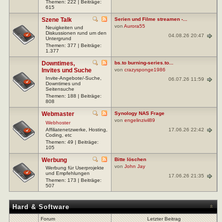
Themen: 222 | Beiträge:
615
Szene Talk
Serien und Filme streamen -...
von
Aurora55
Neuigkeiten und
Diskussionen rund um den
04.08.26 20:47
Untergrund
Themen: 377 | Beiträge:
1.377
Downtimes,
bs.to burning-series.to...
Invites und Suche
von
crazysponge1986
Invite-Angebote/-Suche,
06.07.26 11:59
Downtimes und
Seitensuche
Themen: 188 | Beiträge:
808
Webmaster
Synology NAS Frage
von
engelinzivil89
Webhoster
17.06.26 22:42
Affiliatenetzwerke, Hosting,
Coding, etc
Themen: 49 | Beiträge:
105
Werbung
Bitte löschen
von
John Jay
Werbung für Userprojekte
und Empfehlungen
17.06.26 21:35
Themen: 173 | Beiträge:
507
Hard & Software
Forum
Letzter Beitrag