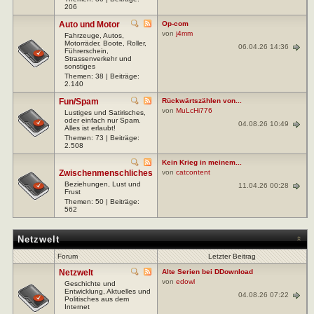
206
Auto und Motor
Op-com
von
j4mm
Fahrzeuge, Autos,
Motorräder, Boote, Roller,
06.04.26 14:36
Führerschein,
Strassenverkehr und
sonstiges
Themen: 38 | Beiträge:
2.140
Fun/Spam
Rückwärtszählen von...
von
MuLcHi776
Lustiges und Satirisches,
oder einfach nur Spam.
04.08.26 10:49
Alles ist erlaubt!
Themen: 73 | Beiträge:
2.508
Kein Krieg in meinem...
Zwischenmenschliches
von
catcontent
Beziehungen, Lust und
11.04.26 00:28
Frust
Themen: 50 | Beiträge:
562
Netzwelt
Forum
Letzter Beitrag
Netzwelt
Alte Serien bei DDownload
von
edowl
Geschichte und
Entwicklung, Aktuelles und
04.08.26 07:22
Politisches aus dem
Internet