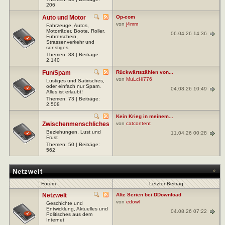
206
Auto und Motor
Op-com
von
j4mm
Fahrzeuge, Autos,
Motorräder, Boote, Roller,
06.04.26 14:36
Führerschein,
Strassenverkehr und
sonstiges
Themen: 38 | Beiträge:
2.140
Fun/Spam
Rückwärtszählen von...
von
MuLcHi776
Lustiges und Satirisches,
oder einfach nur Spam.
04.08.26 10:49
Alles ist erlaubt!
Themen: 73 | Beiträge:
2.508
Kein Krieg in meinem...
Zwischenmenschliches
von
catcontent
Beziehungen, Lust und
11.04.26 00:28
Frust
Themen: 50 | Beiträge:
562
Netzwelt
Forum
Letzter Beitrag
Netzwelt
Alte Serien bei DDownload
von
edowl
Geschichte und
Entwicklung, Aktuelles und
04.08.26 07:22
Politisches aus dem
Internet