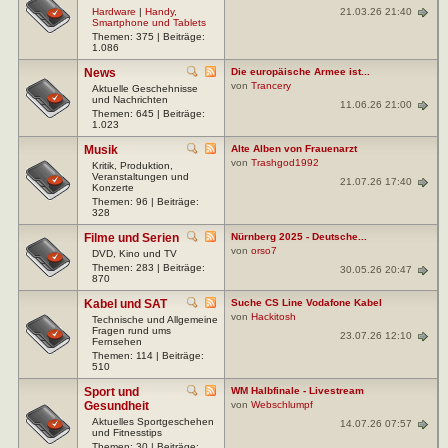
21.03.26 21:40
Hardware
|
Handy,
Smartphone und Tablets
Themen: 375 | Beiträge:
1.086
News
Die europäische Armee ist...
von
Trancery
Aktuelle Geschehnisse
und Nachrichten
11.06.26 21:00
Themen: 645 | Beiträge:
1.023
Musik
Alte Alben von Frauenarzt
von
Trashgod1992
Kritik, Produktion,
Veranstaltungen und
21.07.26 17:40
Konzerte
Themen: 96 | Beiträge:
328
Filme und Serien
Nürnberg 2025 - Deutsche...
von
orso7
DVD, Kino und TV
Themen: 283 | Beiträge:
30.05.26 20:47
870
Kabel und SAT
Suche CS Line Vodafone Kabel
von
Hackitosh
Technische und Allgemeine
Fragen rund ums
23.07.26 12:10
Fernsehen
Themen: 114 | Beiträge:
510
Sport und
WM Halbfinale - Livestream
Gesundheit
von
Webschlumpf
Aktuelles Sportgeschehen
14.07.26 07:57
und Fitnesstips
Themen: 30 | Beiträge: