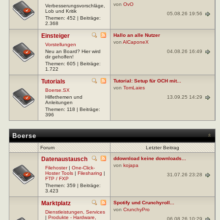
von
OvO
Verbesserungsvorschläge,
Lob und Kritik
05.08.26 19:56
Themen: 452 | Beiträge:
2.368
Einsteiger
Hallo an alle Nutzer
von
AlCaponeX
Vorstellungen
04.08.26 16:49
Neu an Board? Hier wird
dir geholfen!
Themen: 605 | Beiträge:
1.722
Tutorials
Tutorial: Setup für OCH mit...
von
TomLaies
Boerse.SX
13.09.25 14:29
Hilfethemen und
Anleitungen
Themen: 118 | Beiträge:
396
Boerse
Forum
Letzter Beitrag
Datenaustausch
ddownload keine downloads...
von
kojapa
Filehoster
|
One-Click-
Hoster Tools
|
Filesharing
|
31.07.26 23:28
FTP / FXP
Themen: 359 | Beiträge:
3.423
Marktplatz
Spotify und Crunchyroll...
von
CrunchyPro
Dienstleistungen, Services
|
Produkte - Hardware,
06.08.26 10:29