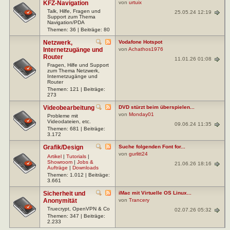
KFZ-Navigation
von
urtuix
Talk, Hilfe, Fragen und
25.05.24 12:19
Support zum Thema
Navigation/PDA
Themen: 36 | Beiträge: 80
Netzwerk,
Vodafone Hotspot
Internetzugänge und
von
Achathos1976
Router
11.01.26 01:08
Fragen, Hilfe und Support
zum Thema Netzwerk,
Internetzugänge und
Router
Themen: 121 | Beiträge:
273
Videobearbeitung
DVD stürzt beim überspielen...
von
Monday01
Probleme mit
Videodateien, etc.
09.06.24 11:35
Themen: 681 | Beiträge:
3.172
Grafik/Design
Suche folgenden Font for...
von
gurlitt24
Artikel
|
Tutorials
|
Showroom
|
Jobs &
21.06.26 18:16
Aufträge
|
Downloads
Themen: 1.012 | Beiträge:
3.661
Sicherheit und
iMac mit Virtuelle OS Linux...
Anonymität
von
Trancery
Truecrypt, OpenVPN & Co
02.07.26 05:32
Themen: 347 | Beiträge:
2.233