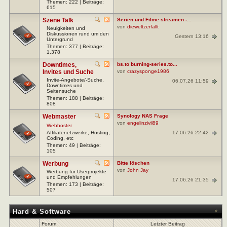
Themen: 222 | Beiträge:
615
Szene Talk
Serien und Filme streamen -...
von
dieweltzerfällt
Neuigkeiten und
Diskussionen rund um den
Gestern 13:16
Untergrund
Themen: 377 | Beiträge:
1.378
Downtimes,
bs.to burning-series.to...
Invites und Suche
von
crazysponge1986
Invite-Angebote/-Suche,
06.07.26 11:59
Downtimes und
Seitensuche
Themen: 188 | Beiträge:
808
Webmaster
Synology NAS Frage
von
engelinzivil89
Webhoster
17.06.26 22:42
Affiliatenetzwerke, Hosting,
Coding, etc
Themen: 49 | Beiträge:
105
Werbung
Bitte löschen
von
John Jay
Werbung für Userprojekte
und Empfehlungen
17.06.26 21:35
Themen: 173 | Beiträge:
507
Hard & Software
Forum
Letzter Beitrag