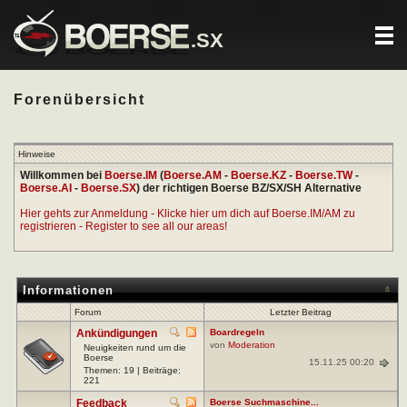
.SX
Forenübersicht
Hinweise
Willkommen bei
Boerse.IM
(
Boerse.AM
-
Boerse.KZ
-
Boerse.TW
-
Boerse.AI
-
Boerse.SX
) der richtigen Boerse BZ/SX/SH Alternative
Hier gehts zur Anmeldung - Klicke hier um dich auf Boerse.IM/AM zu
registrieren - Register to see all our areas!
Informationen
Forum
Letzter Beitrag
Ankündigungen
Boardregeln
von
Moderation
Neuigkeiten rund um die
Boerse
15.11.25 00:20
Themen: 19 | Beiträge:
221
Feedback
Boerse Suchmaschine...