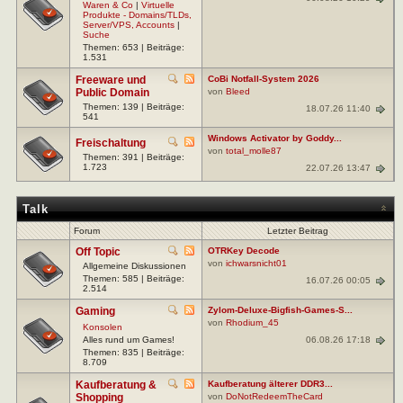
Waren & Co
|
Virtuelle
Produkte - Domains/TLDs,
Server/VPS, Accounts
|
Suche
Themen: 653 | Beiträge:
1.531
Freeware und
CoBi Notfall-System 2026
Public Domain
von
Bleed
Themen: 139 | Beiträge:
18.07.26 11:40
541
Windows Activator by Goddy...
Freischaltung
von
total_molle87
Themen: 391 | Beiträge:
1.723
22.07.26 13:47
Talk
Forum
Letzter Beitrag
Off Topic
OTRKey Decode
von
ichwarsnicht01
Allgemeine Diskussionen
Themen: 585 | Beiträge:
16.07.26 00:05
2.514
Gaming
Zylom-Deluxe-Bigfish-Games-S...
von
Rhodium_45
Konsolen
06.08.26 17:18
Alles rund um Games!
Themen: 835 | Beiträge:
8.709
Kaufberatung &
Kaufberatung älterer DDR3...
Shopping
von
DoNotRedeemTheCard