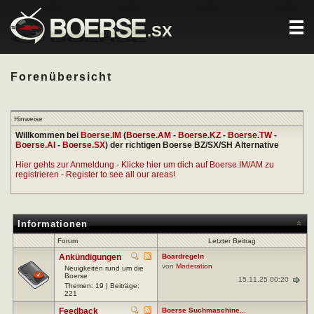
.SX
Forenübersicht
Hinweise
Willkommen bei
Boerse.IM
(
Boerse.AM
-
Boerse.KZ
-
Boerse.TW
-
Boerse.AI
-
Boerse.SX
) der richtigen Boerse BZ/SX/SH Alternative
Hier gehts zur Anmeldung - Klicke hier um dich auf Boerse.IM/AM zu
registrieren - Register to see all our areas!
Informationen
Forum
Letzter Beitrag
Ankündigungen
Boardregeln
von
Moderation
Neuigkeiten rund um die
Boerse
15.11.25 00:20
Themen: 19 | Beiträge:
221
Feedback
Boerse Suchmaschine...