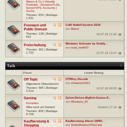
Waren & Co
|
Virtuelle
Produkte - Domains/TLDs,
Server/VPS, Accounts
|
Suche
Themen: 653 | Beiträge:
1.531
Freeware und
CoBi Notfall-System 2026
Public Domain
von
Bleed
Themen: 139 | Beiträge:
18.07.26 11:40
541
Windows Activator by Goddy...
Freischaltung
von
total_molle87
Themen: 391 | Beiträge:
1.723
22.07.26 13:47
Talk
Forum
Letzter Beitrag
Off Topic
OTRKey Decode
von
ichwarsnicht01
Allgemeine Diskussionen
Themen: 585 | Beiträge:
16.07.26 00:05
2.514
Gaming
Zylom-Deluxe-Bigfish-Games-S...
von
Rhodium_45
Konsolen
Gestern 17:18
Alles rund um Games!
Themen: 835 | Beiträge:
8.709
Kaufberatung &
Kaufberatung älterer DDR3...
Shopping
von
DoNotRedeemTheCard