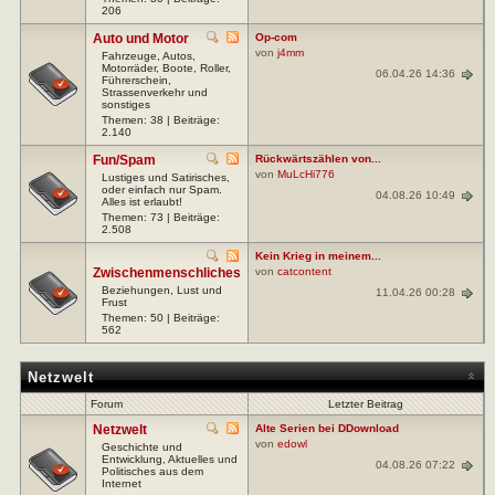
206
Auto und Motor
Op-com
von
j4mm
Fahrzeuge, Autos,
Motorräder, Boote, Roller,
06.04.26 14:36
Führerschein,
Strassenverkehr und
sonstiges
Themen: 38 | Beiträge:
2.140
Fun/Spam
Rückwärtszählen von...
von
MuLcHi776
Lustiges und Satirisches,
oder einfach nur Spam.
04.08.26 10:49
Alles ist erlaubt!
Themen: 73 | Beiträge:
2.508
Kein Krieg in meinem...
Zwischenmenschliches
von
catcontent
Beziehungen, Lust und
11.04.26 00:28
Frust
Themen: 50 | Beiträge:
562
Netzwelt
Forum
Letzter Beitrag
Netzwelt
Alte Serien bei DDownload
von
edowl
Geschichte und
Entwicklung, Aktuelles und
04.08.26 07:22
Politisches aus dem
Internet