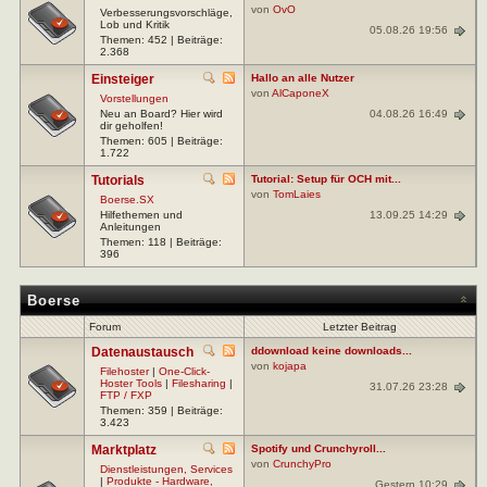
von
OvO
Verbesserungsvorschläge,
Lob und Kritik
05.08.26 19:56
Themen: 452 | Beiträge:
2.368
Einsteiger
Hallo an alle Nutzer
von
AlCaponeX
Vorstellungen
04.08.26 16:49
Neu an Board? Hier wird
dir geholfen!
Themen: 605 | Beiträge:
1.722
Tutorials
Tutorial: Setup für OCH mit...
von
TomLaies
Boerse.SX
13.09.25 14:29
Hilfethemen und
Anleitungen
Themen: 118 | Beiträge:
396
Boerse
Forum
Letzter Beitrag
Datenaustausch
ddownload keine downloads...
von
kojapa
Filehoster
|
One-Click-
Hoster Tools
|
Filesharing
|
31.07.26 23:28
FTP / FXP
Themen: 359 | Beiträge:
3.423
Marktplatz
Spotify und Crunchyroll...
von
CrunchyPro
Dienstleistungen, Services
|
Produkte - Hardware,
Gestern 10:29