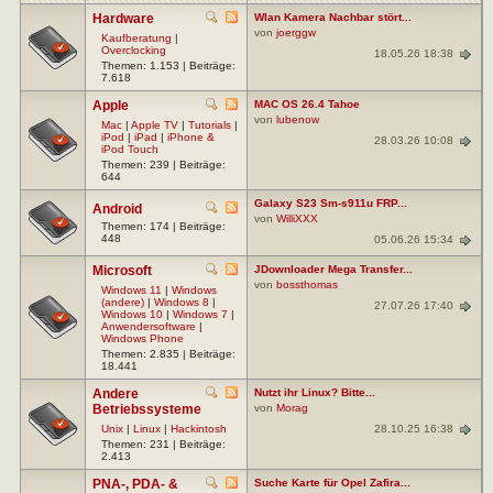
Hardware
Wlan Kamera Nachbar stört...
von
joerggw
Kaufberatung
|
Overclocking
18.05.26 18:38
Themen: 1.153 | Beiträge:
7.618
Apple
MAC OS 26.4 Tahoe
von
lubenow
Mac
|
Apple TV
|
Tutorials
|
iPod
|
iPad
|
iPhone &
28.03.26 10:08
iPod Touch
Themen: 239 | Beiträge:
644
Galaxy S23 Sm-s911u FRP...
Android
von
WilliXXX
Themen: 174 | Beiträge:
448
05.06.26 15:34
Microsoft
JDownloader Mega Transfer...
von
bossthomas
Windows 11
|
Windows
(andere)
|
Windows 8
|
27.07.26 17:40
Windows 10
|
Windows 7
|
Anwendersoftware
|
Windows Phone
Themen: 2.835 | Beiträge:
18.441
Andere
Nutzt ihr Linux? Bitte...
Betriebssysteme
von
Morag
28.10.25 16:38
Unix
|
Linux
|
Hackintosh
Themen: 231 | Beiträge:
2.413
PNA-, PDA- &
Suche Karte für Opel Zafira...