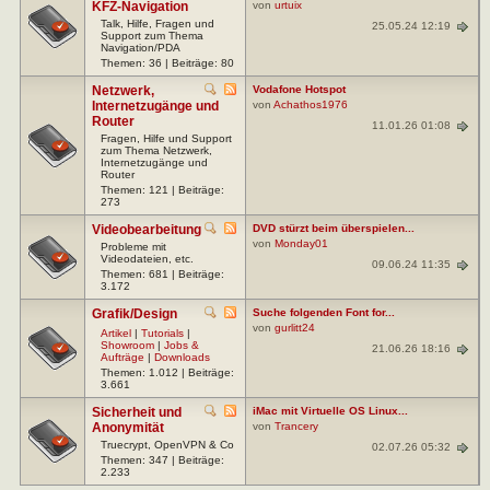
KFZ-Navigation
von
urtuix
Talk, Hilfe, Fragen und
25.05.24 12:19
Support zum Thema
Navigation/PDA
Themen: 36 | Beiträge: 80
Netzwerk,
Vodafone Hotspot
Internetzugänge und
von
Achathos1976
Router
11.01.26 01:08
Fragen, Hilfe und Support
zum Thema Netzwerk,
Internetzugänge und
Router
Themen: 121 | Beiträge:
273
Videobearbeitung
DVD stürzt beim überspielen...
von
Monday01
Probleme mit
Videodateien, etc.
09.06.24 11:35
Themen: 681 | Beiträge:
3.172
Grafik/Design
Suche folgenden Font for...
von
gurlitt24
Artikel
|
Tutorials
|
Showroom
|
Jobs &
21.06.26 18:16
Aufträge
|
Downloads
Themen: 1.012 | Beiträge:
3.661
Sicherheit und
iMac mit Virtuelle OS Linux...
Anonymität
von
Trancery
Truecrypt, OpenVPN & Co
02.07.26 05:32
Themen: 347 | Beiträge:
2.233