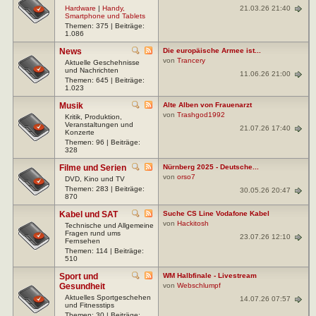
21.03.26 21:40
Hardware
|
Handy,
Smartphone und Tablets
Themen: 375 | Beiträge:
1.086
News
Die europäische Armee ist...
von
Trancery
Aktuelle Geschehnisse
und Nachrichten
11.06.26 21:00
Themen: 645 | Beiträge:
1.023
Musik
Alte Alben von Frauenarzt
von
Trashgod1992
Kritik, Produktion,
Veranstaltungen und
21.07.26 17:40
Konzerte
Themen: 96 | Beiträge:
328
Filme und Serien
Nürnberg 2025 - Deutsche...
von
orso7
DVD, Kino und TV
Themen: 283 | Beiträge:
30.05.26 20:47
870
Kabel und SAT
Suche CS Line Vodafone Kabel
von
Hackitosh
Technische und Allgemeine
Fragen rund ums
23.07.26 12:10
Fernsehen
Themen: 114 | Beiträge:
510
Sport und
WM Halbfinale - Livestream
Gesundheit
von
Webschlumpf
Aktuelles Sportgeschehen
14.07.26 07:57
und Fitnesstips
Themen: 30 | Beiträge: