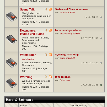
Themen: 222 | Beiträge:
615
Szene Talk
Serien und Filme streamen -...
von
dieweltzerfällt
Neuigkeiten und
Diskussionen rund um den
Heute 13:16
Untergrund
Themen: 377 | Beiträge:
1.378
Downtimes,
bs.to burning-series.to...
Invites und Suche
von
crazysponge1986
Invite-Angebote/-Suche,
06.07.26 11:59
Downtimes und
Seitensuche
Themen: 188 | Beiträge:
808
Webmaster
Synology NAS Frage
von
engelinzivil89
Webhoster
17.06.26 22:42
Affiliatenetzwerke, Hosting,
Coding, etc
Themen: 49 | Beiträge:
105
Werbung
Bitte löschen
von
John Jay
Werbung für Userprojekte
und Empfehlungen
17.06.26 21:35
Themen: 173 | Beiträge:
507
Hard & Software
Forum
Letzter Beitrag