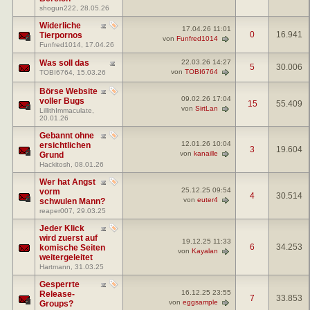
shogun222
, 28.05.26
Widerliche
17.04.26
11:01
0
16.941
Tierpornos
von
Funfred1014
Funfred1014
, 17.04.26
Was soll das
22.03.26
14:27
5
30.006
von
TOBI6764
TOBI6764
, 15.03.26
Börse Website
09.02.26
17:04
voller Bugs
15
55.409
von
SirtLan
LillithImmaculate
,
20.01.26
Gebannt ohne
12.01.26
10:04
ersichtlichen
3
19.604
von
kanaille
Grund
Hackitosh
, 08.01.26
Wer hat Angst
25.12.25
09:54
vorm
4
30.514
von
euter4
schwulen Mann?
reaper007
, 29.03.25
Jeder Klick
wird zuerst auf
19.12.25
11:33
6
34.253
komische Seiten
von
Kayalan
weitergeleitet
Hartmann
, 31.03.25
Gesperrte
16.12.25
23:55
Release-
7
33.853
von
eggsample
Groups?