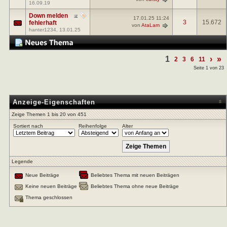
16.09.19
Down melden
17.01.25
11:24
3
15.672
fehlerhaft
von
AtaLam
hanter1234
, 13.01.25
1
›
»
2
3
6
11
Seite 1 von 23
Anzeige-Eigenschaften
Zeige Themen 1 bis 20 von 451
Sortiert nach
Reihenfolge
Alter
Legende
Neue Beiträge
Beliebtes Thema mit neuen Beiträgen
Keine neuen Beiträge
Beliebtes Thema ohne neue Beiträge
Thema geschlossen