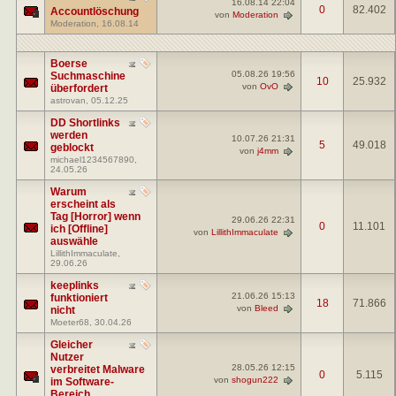
16.08.14
22:04
0
82.402
Accountlöschung
von
Moderation
Moderation
, 16.08.14
Boerse
05.08.26
19:56
Suchmaschine
10
25.932
von
OvO
überfordert
astrovan
, 05.12.25
DD Shortlinks
werden
10.07.26
21:31
5
49.018
geblockt
von
j4mm
michael1234567890
,
24.05.26
Warum
erscheint als
Tag [Horror] wenn
29.06.26
22:31
0
11.101
ich [Offline]
von
LillithImmaculate
auswähle
LillithImmaculate
,
29.06.26
keeplinks
21.06.26
15:13
funktioniert
18
71.866
von
Bleed
nicht
Moeter68
, 30.04.26
Gleicher
Nutzer
28.05.26
12:15
verbreitet Malware
0
5.115
von
shogun222
im Software-
Bereich