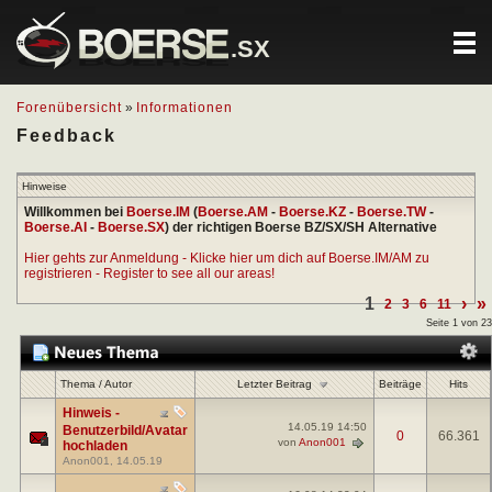
.SX
Forenübersicht
»
Informationen
Feedback
Hinweise
Willkommen bei
Boerse.IM
(
Boerse.AM
-
Boerse.KZ
-
Boerse.TW
-
Boerse.AI
-
Boerse.SX
) der richtigen Boerse BZ/SX/SH Alternative
Hier gehts zur Anmeldung - Klicke hier um dich auf Boerse.IM/AM zu
registrieren - Register to see all our areas!
1
›
»
2
3
6
11
Seite 1 von 23
Letzter Beitrag
Thema
/
Autor
Beiträge
Hits
Hinweis -
14.05.19
14:50
Benutzerbild/Avatar
0
66.361
von
Anon001
hochladen
Anon001
, 14.05.19