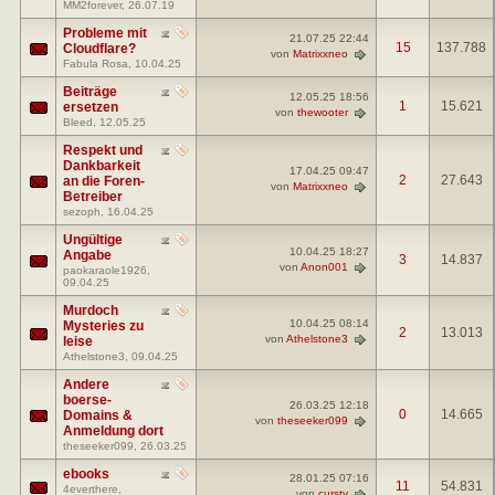
MM2forever
, 26.07.19
Probleme mit
21.07.25
22:44
15
137.788
Cloudflare?
von
Matrixxneo
Fabula Rosa
, 10.04.25
Beiträge
12.05.25
18:56
1
15.621
ersetzen
von
thewooter
Bleed
, 12.05.25
Respekt und
Dankbarkeit
17.04.25
09:47
2
27.643
an die Foren-
von
Matrixxneo
Betreiber
sezoph
, 16.04.25
Ungültige
10.04.25
18:27
Angabe
3
14.837
von
Anon001
paokaraole1926
,
09.04.25
Murdoch
10.04.25
08:14
Mysteries zu
2
13.013
von
Athelstone3
leise
Athelstone3
, 09.04.25
Andere
boerse-
26.03.25
12:18
0
14.665
Domains &
von
theseeker099
Anmeldung dort
theseeker099
, 26.03.25
ebooks
28.01.25
07:16
11
54.831
4everthere
,
von
cursty