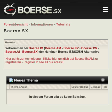
.SX
Forenübersicht
»
Informationen
»
Tutorials
Boerse.SX
Hinweise
Willkommen bei
Boerse.IM
(
Boerse.AM
-
Boerse.KZ
-
Boerse.TW
-
Boerse.AI
-
Boerse.SX
) der richtigen Boerse BZ/SX/SH Alternative
Hier gehts zur Anmeldung - Klicke hier um dich auf Boerse.IM/AM zu
registrieren - Register to see all our areas!
Thema
/
Autor
Letzter Beitrag
Beiträge
Hits
In diesem Forum gibt es keine Beiträge.