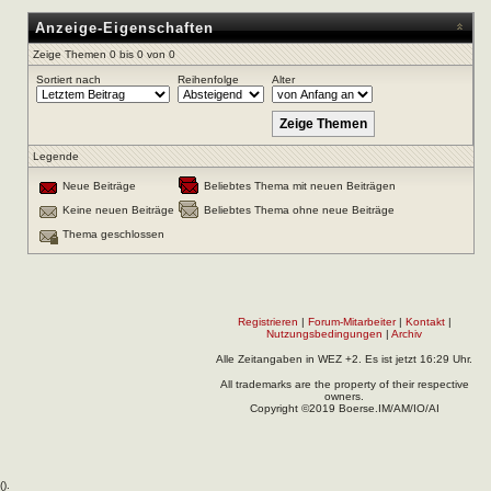
Anzeige-Eigenschaften
Zeige Themen 0 bis 0 von 0
Sortiert nach
Reihenfolge
Alter
Legende
Neue Beiträge
Beliebtes Thema mit neuen Beiträgen
Keine neuen Beiträge
Beliebtes Thema ohne neue Beiträge
Thema geschlossen
Registrieren
|
Forum-Mitarbeiter
|
Kontakt
|
Nutzungsbedingungen
|
Archiv
Alle Zeitangaben in WEZ +2. Es ist jetzt
16:29
Uhr.
All trademarks are the property of their respective
owners.
Copyright ©2019 Boerse.IM/AM/IO/AI
(
).