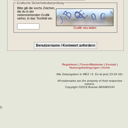
Grafische Sicherheitsüberprüfung
Bitte gib die sechs Zeichen,
die du in der
nebenstehenden Grafik
siehst, in das Textfeld ein.
Grafik neu laden
Registrieren
|
Forum-Mitarbeiter
|
Kontakt
|
Nutzungsbedingungen
|
Archiv
Alle Zeitangaben in WEZ +2. Es ist jetzt
23:34
Uhr.
All trademarks are the property of their respective
owners.
Copyright ©2019 Boerse.IM/AM/IO/AI
(
).