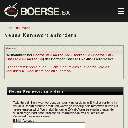
.SX
Forenübersicht
Neues Kennwort anfordern
Hinweise
Willkommen bei
Boerse.IM
(
Boerse.AM
-
Boerse.KZ
-
Boerse.TW
-
Boerse.AI
-
Boerse.SX
) der richtigen Boerse BZ/SX/SH Alternative
Hier gehts zur Anmeldung - Klicke hier um dich auf Boerse.IM/AM zu
registrieren - Register to see all our areas!
Neues Kennwort anfordern
Falls du dein Kennwort vergessen hast, kannst du eine E-Mail anfordern, in
der dein Benutzername steht und womit gleichzeitig dein Kennwort durch ein
neues ersetzt wird. Wenn du hier deine E-Mail-Adresse eingibst, unter der
du dich registriert hast, erhältst du Informationen, wie du ein neues
Kennwort vergeben kannst.
E-Mail-Adresse: