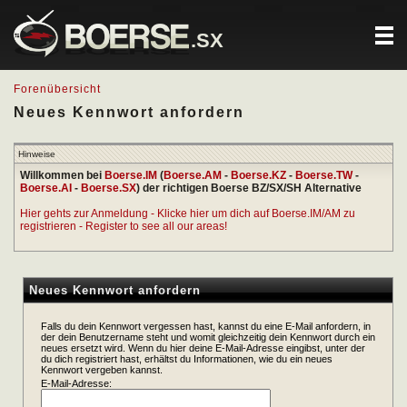
.SX
Forenübersicht
Neues Kennwort anfordern
Hinweise
Willkommen bei
Boerse.IM
(
Boerse.AM
-
Boerse.KZ
-
Boerse.TW
-
Boerse.AI
-
Boerse.SX
) der richtigen Boerse BZ/SX/SH Alternative
Hier gehts zur Anmeldung - Klicke hier um dich auf Boerse.IM/AM zu
registrieren - Register to see all our areas!
Neues Kennwort anfordern
Falls du dein Kennwort vergessen hast, kannst du eine E-Mail anfordern, in
der dein Benutzername steht und womit gleichzeitig dein Kennwort durch ein
neues ersetzt wird. Wenn du hier deine E-Mail-Adresse eingibst, unter der
du dich registriert hast, erhältst du Informationen, wie du ein neues
Kennwort vergeben kannst.
E-Mail-Adresse: