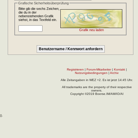
Grafische Sicherheitsüberprüfung
Bitte gib die sechs Zeichen,
die du in der
nebenstehenden Grafik
siehst, in das Textfeld ein.
Grafik neu laden
Registrieren
|
Forum-Mitarbeiter
|
Kontakt
|
Nutzungsbedingungen
|
Archiv
Alle Zeitangaben in WEZ +2. Es ist jetzt
14:45
Uhr.
All trademarks are the property of their respective
owners.
Copyright ©2019 Boerse.IM/AM/IO/AI
(
).