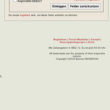
Angemeldet bleiben?
Du musst
registriert
sein, um diese Seite aufrufen zu können.
Registrieren
|
Forum-Mitarbeiter
|
Kontakt
|
Nutzungsbedingungen
|
Archiv
Alle Zeitangaben in WEZ +2. Es ist jetzt
04:43
Uhr.
All trademarks are the property of their respective
owners.
Copyright ©2019 Boerse.IM/AM/IO/AI
(
).