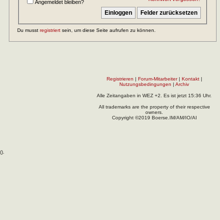
Angemeldet bleiben?
Du musst
registriert
sein, um diese Seite aufrufen zu können.
Registrieren
|
Forum-Mitarbeiter
|
Kontakt
|
Nutzungsbedingungen
|
Archiv
Alle Zeitangaben in WEZ +2. Es ist jetzt
15:36
Uhr.
All trademarks are the property of their respective
owners.
Copyright ©2019 Boerse.IM/AM/IO/AI
(
).