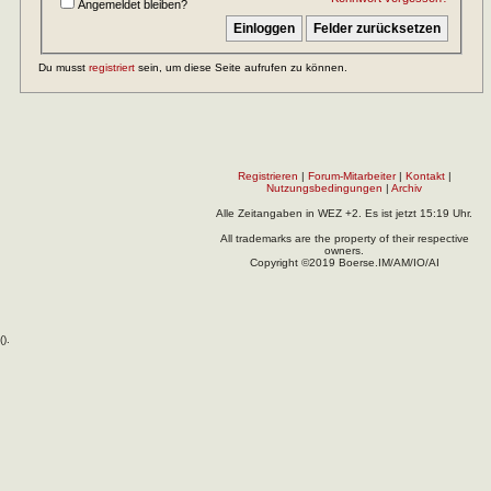
Angemeldet bleiben?
Du musst
registriert
sein, um diese Seite aufrufen zu können.
Registrieren
|
Forum-Mitarbeiter
|
Kontakt
|
Nutzungsbedingungen
|
Archiv
Alle Zeitangaben in WEZ +2. Es ist jetzt
15:19
Uhr.
All trademarks are the property of their respective
owners.
Copyright ©2019 Boerse.IM/AM/IO/AI
(
).