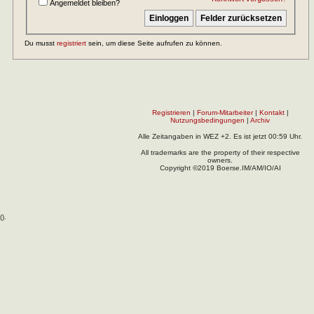
Angemeldet bleiben?
Du musst
registriert
sein, um diese Seite aufrufen zu können.
Registrieren
|
Forum-Mitarbeiter
|
Kontakt
|
Nutzungsbedingungen
|
Archiv
Alle Zeitangaben in WEZ +2. Es ist jetzt
00:59
Uhr.
All trademarks are the property of their respective
owners.
Copyright ©2019 Boerse.IM/AM/IO/AI
(
).