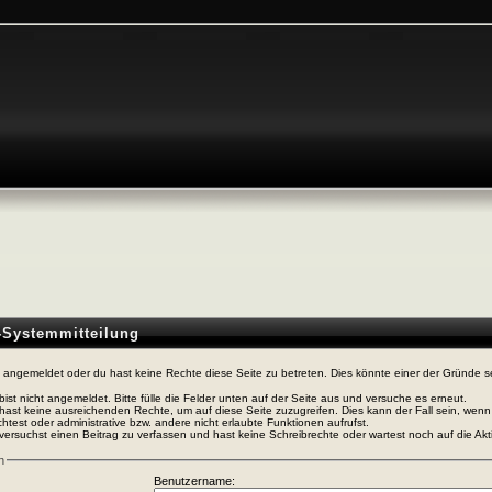
n-Systemmitteilung
t angemeldet oder du hast keine Rechte diese Seite zu betreten. Dies könnte einer der Gründe s
bist nicht angemeldet. Bitte fülle die Felder unten auf der Seite aus und versuche es erneut.
hast keine ausreichenden Rechte, um auf diese Seite zuzugreifen. Dies kann der Fall sein, wen
htest oder administrative bzw. andere nicht erlaubte Funktionen aufrufst.
versuchst einen Beitrag zu verfassen und hast keine Schreibrechte oder wartest noch auf die Akti
n
Benutzername: