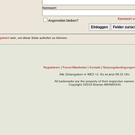
Kennwort:
Kennwort v
Angemeldet bleiben?
gistriert
sein, um diese Seite aufrufen zu können.
Registrieren
|
Forum-Mitarbeiter
|
Kontakt
|
Nutzungsbedingungen
Alle Zeitangaben in WEZ +2. Es ist jetzt
08:31
Uhr.
All trademarks are the property of their respective owners.
Copyright ©2019 Boerse.IM/AM/IO/AI