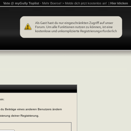
Vote @ myGully Toplist
- Mehr Boerse! > Melde dich jetzt kostenlos an! |
Hier klicken
ein:
n du Beiträge eines anderen Benutzers ändern
vierung deiner Registrierung.