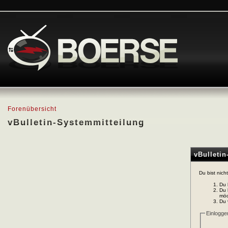
Forenübersicht
vBulletin-Systemmitteilung
vBulleti
Du bist nich
Du 
Du 
möc
Du 
Einlogge