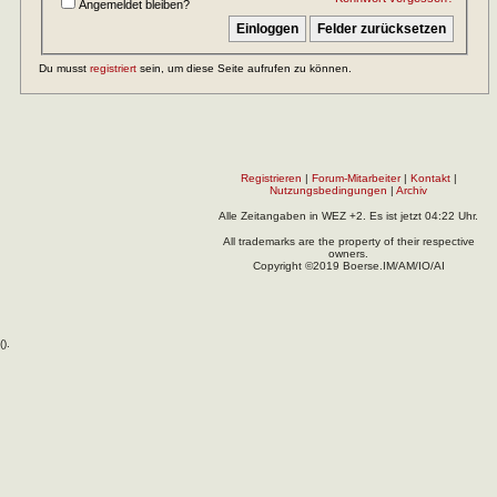
Angemeldet bleiben?
Du musst
registriert
sein, um diese Seite aufrufen zu können.
Registrieren
|
Forum-Mitarbeiter
|
Kontakt
|
Nutzungsbedingungen
|
Archiv
Alle Zeitangaben in WEZ +2. Es ist jetzt
04:22
Uhr.
All trademarks are the property of their respective
owners.
Copyright ©2019 Boerse.IM/AM/IO/AI
(
).