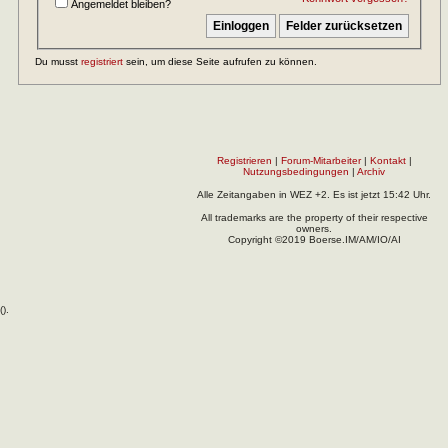
Angemeldet bleiben?
Du musst
registriert
sein, um diese Seite aufrufen zu können.
Registrieren
|
Forum-Mitarbeiter
|
Kontakt
|
Nutzungsbedingungen
|
Archiv
Alle Zeitangaben in WEZ +2. Es ist jetzt
15:42
Uhr.
All trademarks are the property of their respective
owners.
Copyright ©2019 Boerse.IM/AM/IO/AI
(
).