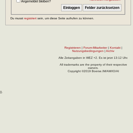
Angemeldet bleiben?
Du musst
registriert
sein, um diese Seite aufrufen zu können.
Registrieren
|
Forum-Mitarbeiter
|
Kontakt
|
Nutzungsbedingungen
|
Archiv
Alle Zeitangaben in WEZ +2. Es ist jetzt
13:12
Uhr.
All trademarks are the property of their respective
owners.
Copyright ©2019 Boerse.IM/AM/IO/AI
(
).