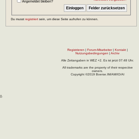
Angemeldet bleiben?
Du musst
registriert
sein, um diese Seite aufrufen zu können.
Registrieren
|
Forum-Mitarbeiter
|
Kontakt
|
Nutzungsbedingungen
|
Archiv
Alle Zeitangaben in WEZ +2. Es ist jetzt
07:48
Uhr.
All trademarks are the property of their respective
owners.
Copyright ©2019 Boerse.IM/AM/IO/AI
(
).