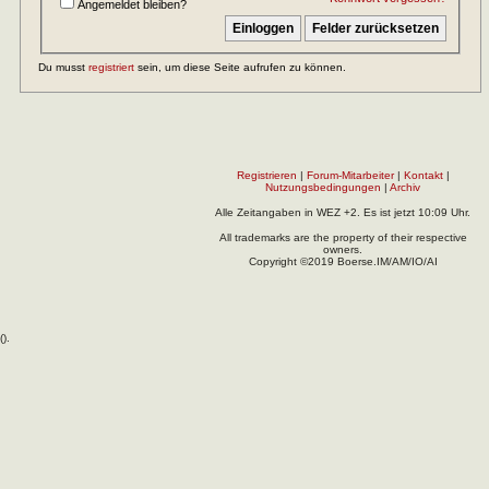
Angemeldet bleiben?
Du musst
registriert
sein, um diese Seite aufrufen zu können.
Registrieren
|
Forum-Mitarbeiter
|
Kontakt
|
Nutzungsbedingungen
|
Archiv
Alle Zeitangaben in WEZ +2. Es ist jetzt
10:09
Uhr.
All trademarks are the property of their respective
owners.
Copyright ©2019 Boerse.IM/AM/IO/AI
(
).