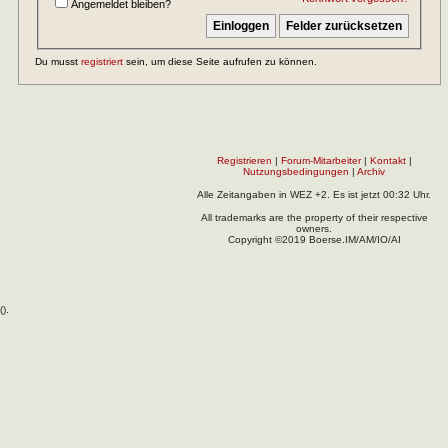
Angemeldet bleiben?
Du musst
registriert
sein, um diese Seite aufrufen zu können.
Registrieren
|
Forum-Mitarbeiter
|
Kontakt
|
Nutzungsbedingungen
|
Archiv
Alle Zeitangaben in WEZ +2. Es ist jetzt
00:32
Uhr.
All trademarks are the property of their respective
owners.
Copyright ©2019 Boerse.IM/AM/IO/AI
(
).